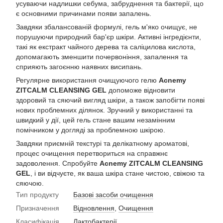
усуваючи надлишки себума, забруднення та бактерії, що
є основними причинами появи запалень.
Завдяки збалансованій формулі, гель м'яко очищує, не
порушуючи природний бар'єр шкіри. Активні інгредієнти,
такі як екстракт чайного дерева та саліцилова кислота,
допомагають зменшити почервоніння, запалення та
сприяють загоєнню наявних висипань.
Регулярне використання очищуючого гелю
Acnemy
ZITCALM CLEANSING GEL
допоможе відновити
здоровий та сяючий вигляд шкіри, а також запобігти появі
нових проблемних ділянок. Зручний у використанні та
швидкий у дії, цей гель стане вашим незамінним
помічником у догляді за проблемною шкірою.
Завдяки приємній текстурі та делікатному ароматові,
процес очищення перетвориться на справжнє
задоволення. Спробуйте
Acnemy ZITCALM CLEANSING
GEL
, і ви відчуєте, як ваша шкіра стане чистою, свіжою та
сяючою.
Тип продукту
Базові засоби очищення
Призначення
Відновлення
,
Очищення
Класифікація
Лактобактерії