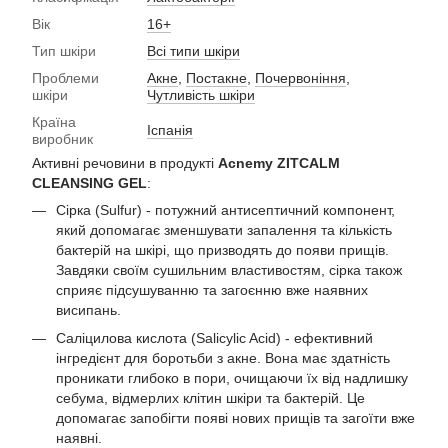
Вік
16+
Тип шкіри
Всі типи шкіри
Проблеми
Акне
,
Постакне
,
Почервоніння
,
шкіри
Чутливість шкіри
Країна
Іспанія
виробник
Активні речовини в продукті
Acnemy ZITCALM
CLEANSING GEL
:
Сірка (Sulfur) - потужний антисептичний компонент,
який допомагає зменшувати запалення та кількість
бактерій на шкірі, що призводять до появи прищів.
Завдяки своїм сушильним властивостям, сірка також
сприяє підсушуванню та загоєнню вже наявних
висипань.
Саліцилова кислота (Salicylic Acid) - ефективний
інгредієнт для боротьби з акне. Вона має здатність
проникати глибоко в пори, очищаючи їх від надлишку
себума, відмерлих клітин шкіри та бактерій. Це
допомагає запобігти появі нових прищів та загоїти вже
наявні.