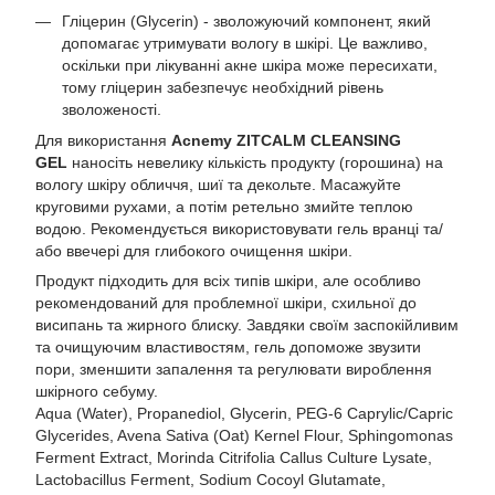
Гліцерин (Glycerin) - зволожуючий компонент, який
допомагає утримувати вологу в шкірі. Це важливо,
оскільки при лікуванні акне шкіра може пересихати,
тому гліцерин забезпечує необхідний рівень
зволоженості.
Для використання
Acnemy ZITCALM CLEANSING
GEL
наносіть невелику кількість продукту (горошина) на
вологу шкіру обличчя, шиї та декольте. Масажуйте
круговими рухами, а потім ретельно змийте теплою
водою. Рекомендується використовувати гель вранці та/
або ввечері для глибокого очищення шкіри.
Продукт підходить для всіх типів шкіри, але особливо
рекомендований для проблемної шкіри, схильної до
висипань та жирного блиску. Завдяки своїм заспокійливим
та очищуючим властивостям, гель допоможе звузити
пори, зменшити запалення та регулювати вироблення
шкірного себуму.
Aqua (Water), Propanediol, Glycerin, PEG-6 Caprylic/Capric
Glycerides, Avena Sativa (Oat) Kernel Flour, Sphingomonas
Ferment Extract, Morinda Citrifolia Callus Culture Lysate,
Lactobacillus Ferment, Sodium Cocoyl Glutamate,