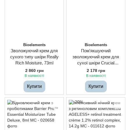
Bioelements
Bioelements
Зволожуючий крем для
Пом'якшуючий
сухого типу шкіри Really
зволожуючий крем для
Rich Moisture, 73ml
сухої шкіри Crucial
Moisture, 73ml
2 860 грн
2 178 грн
В наявності
В наявності
Купити
Купити