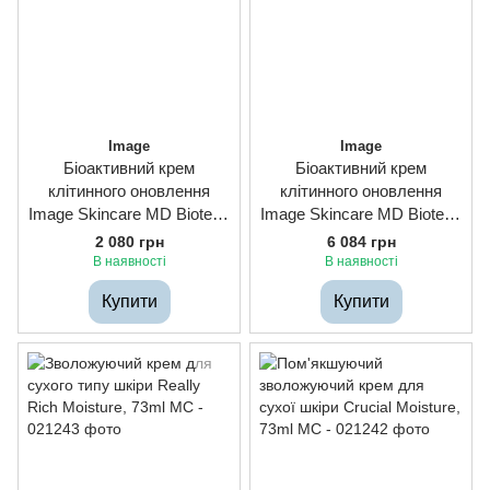
Image
Image
Біоактивний крем
Біоактивний крем
клітинного оновлення
клітинного оновлення
Image Skincare MD Biotech
Image Skincare MD Biotech
Longevity Creme, 14g
Longevity Creme, 57g
2 080 грн
6 084 грн
В наявності
В наявності
Купити
Купити