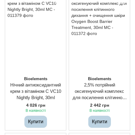
Bioelements
Bioelements
Нічний антиоксидантний
2,5% потрійний
крем з вітаміном C VC10
оксигенуючий комплекс
Nightly Bright, 30ml
для посилення клітинного
дихання + очищення шкіри
4 026 грн
2 442 грн
Oxygen Boost Barrier
В наявності
В наявності
Treatment, 30ml
Купити
Купити