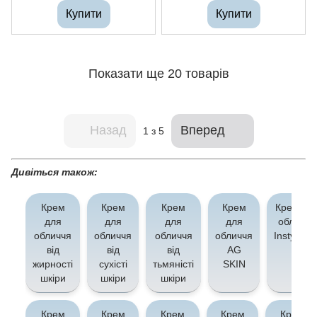
Купити
Купити
Показати ще 20 товарів
Назад
Вперед
1
з 5
Дивіться також:
Крем
Крем
Крем
Крем
Крем дл
для
для
для
для
обличчя
обличчя
обличчя
обличчя
обличчя
Instytytu
від
від
від
AG
жирності
сухісті
тьмяністі
SKIN
шкіри
шкіри
шкіри
Крем
Крем
Крем
Крем
Крем