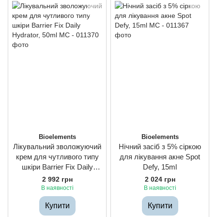
Bioelements
Bioelements
Лікувальний зволожуючий
Нічний засіб з 5% сіркою
крем для чутливого типу
для лікування акне Spot
шкіри Barrier Fix Daily
Defy, 15ml
Hydrator, 50ml
2 992 грн
2 024 грн
В наявності
В наявності
Купити
Купити