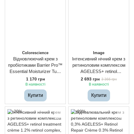
Colorescience
Image
Відновлюючий крем з
Інтенсивний нічний крем з
пробіотиками Barrier Pro™
ретиноловим комплексом
Essential Moisturizer Tube
AGELESS+ retinol
Deluxe, 8ml
treatment crème 1.2%
1 170 грн
2 693 грн
3 366 грн
retinol complex, 14.2g
В наявності
В наявності
Купити
Купити