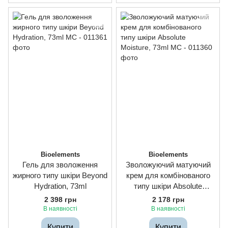
Bioelements
Bioelements
Гель для зволоження
Зволожуючий матуючий
жирного типу шкіри Beyond
крем для комбінованого
Hydration, 73ml
типу шкіри Absolute
Moisture, 73ml
2 398 грн
2 178 грн
В наявності
В наявності
Купити
Купити