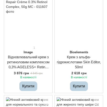
1
Image
Bioelements
Відновлювальний крем з
Крем з альфа-
ретиноловим комплексом
гідрокислотами Skin Editor,
0,3% AGELESS+ Retinol
50ml
Repair Crème 0.3% Retinol
3 876 грн
2 618 грн
4 845 грн
Complex, 50g
В наявності
В наявності
Купити
Купити