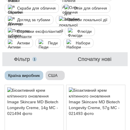
Скраби для обличчя
Олія для обличчя
Догляд за губами
Засоби локальної дії
Порошки ексфоліанти
Флюїди
Активи
Педи
Набори
Фільтр
Спочатку нові
1
Країна виробник
США