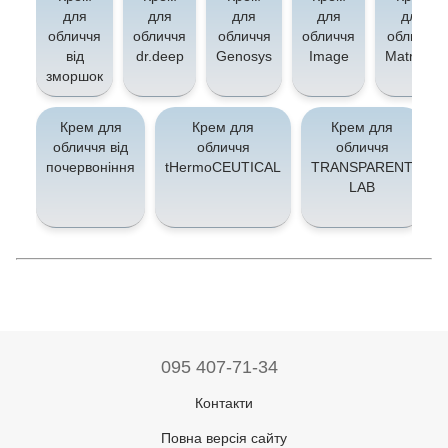
для
для
для
для
для
обличчя
обличчя
обличчя
обличчя
обличчя
від
dr.deep
Genosys
Image
Matrigen
зморшок
Крем для
Крем для
Крем для
обличчя від
обличчя
обличчя
почервоніння
tHermoCEUTICAL
TRANSPARENT
LAB
095 407-71-34
Контакти
Повна версія сайту