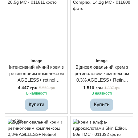
Image
Image
Інтенсивний нічний крем з
Відновлювальний крем з
ретиноловим комплексом
ретиноловим комплексом
AGELESS+ retinol
0,3% AGELESS+ Retinol
treatment crème 1.2%
Repair Crème 0.3% Retinol
4 447 грн
1 510 грн
5 559 грн
1 887 грн
retinol complex, 28.5g
Complex, 14.2g
В наявності
В наявності
Купити
Купити