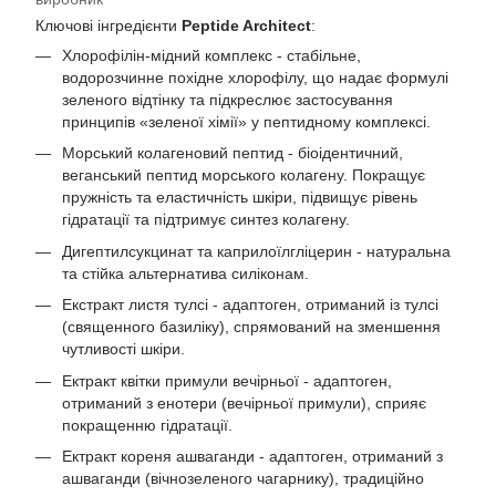
Ключові інгредієнти
Peptide Architect
:
Хлорофілін-мідний комплекс - стабільне,
водорозчинне похідне хлорофілу, що надає формулі
зеленого відтінку та підкреслює застосування
принципів «зеленої хімії» у пептидному комплексі.
Морський колагеновий пептид - біоідентичний,
веганський пептид морського колагену. Покращує
пружність та еластичність шкіри, підвищує рівень
гідратації та підтримує синтез колагену.
Дигептилсукцинат та каприлоїлгліцерин - натуральна
та стійка альтернатива силіконам.
Екстракт листя тулсі - адаптоген, отриманий із тулсі
(священного базиліку), спрямований на зменшення
чутливості шкіри.
Ектракт квітки примули вечірньої - адаптоген,
отриманий з енотери (вечірньої примули), сприяє
покращенню гідратації.
Ектракт кореня ашваганди - адаптоген, отриманий з
ашваганди (вічнозеленого чагарнику), традиційно