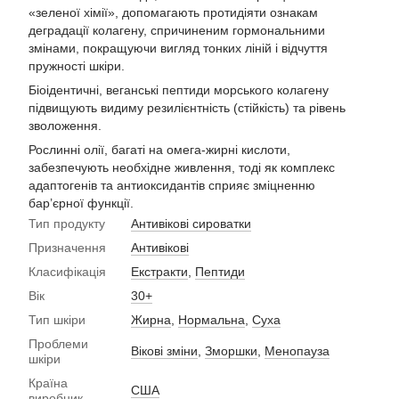
«зеленої хімії», допомагають протидіяти ознакам
деградації колагену, спричиненим гормональними
змінами, покращуючи вигляд тонких ліній і відчуття
пружності шкіри.
Біоідентичні, веганські пептиди морського колагену
підвищують видиму резилієнтність (стійкість) та рівень
зволоження.
Рослинні олії, багаті на омега-жирні кислоти,
забезпечують необхідне живлення, тоді як комплекс
адаптогенів та антиоксидантів сприяє зміцненню
бар’єрної функції.
Тип продукту
Антивікові сироватки
Призначення
Антивікові
Класифікація
Екстракти
,
Пептиди
Вік
30+
Тип шкіри
Жирна
,
Нормальна
,
Суха
Проблеми
Вікові зміни
,
Зморшки
,
Менопауза
шкіри
Країна
США
виробник