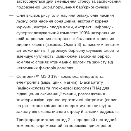
застосовується для зменшення стресу та заспокоєння
подразненої шкіри.порушення бар’єрної функції.
Олія висівок рису, олія насіння ріпаку, олія насіння
льону, олія насіння соняшника, екстракт кореня
куркуми, екстрак плодів алми, екстракт шафрану -
суперзволожувальний комплекс 100% натуральних
олій та рослинних екстрактів із балансом корисних
жирних кислот (зокрема Омега-3) та високим вмістом
антиоксидантів. Підтримує бар’єрну функцію шкіри та
зменшує чутливість. Зміцнюючи захисний бар’єр,
комплекс сприяє утриманню вологи та захисту від
негативних факторів довкілля.
Сепітоник™ M3.0 1% - комплекс мінералів та
електролітів (мідь, цинк, магній), L-аспартату
(амінокислота) та глюконової кислоти (PHA) для
підвищення оксигенації тканин, розгладження
текстури шкіри, хроноенергетичної підтримки (вплив
на різні етапи клітинного енергетичного циклу) та
захисту від оксидативного стресу й вільних радикалів.
Трифторацетилтрипептид-2 - передовий пептидний
комплекс, спрямований на корекцію прискореної