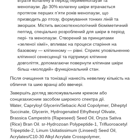
втрати колагену в період перименопаузи та
менопаузи. До 30% колагену шкіри втрачається
протягом перших п’яти років менопаузи, що
призводить до птозу, формування тонких ліній та
зморшок. Містить високотехнологічний біоміметичний
пептид, спеціально розроблений для шкіри в період
пері- та менопаузи. Створений за принципами
«зеленої хімії», впливає на процеси старіння на
базовому — клітинному — рівні. Сприяє уповільненню
клітинної сенесценції та підтримує клітинне
довголіття, допомагаючи повернути клітинам шкіри
більш «молодий» функціональний стан.
Після очищення та тонізації нанесіть невелику кількість на
обличчя та шию вранці або ввечері.
Завершіть догляд зволожувальним кремом або
сонцезахисним засобом широкого спектра дії.
Water, Capryloyl Glycerin/Sebacic Acid Copolymer, Diheptyl
Succinate, Glycerin, Hydrogenated Ethylhexyl Olivate,
Brassica Campestris (Rapeseed) Seed Oil, Oryza Sativa
(Rice) Bran Oil. sr-Hydrozoan Polypeptide-1, Trifluoroacetyl
Tripeptide-2, Linum Usitatissimum (Linseed) Seed Oil,
Acrylates/C10-30 Alkyl Acrylate Crosspolymer,