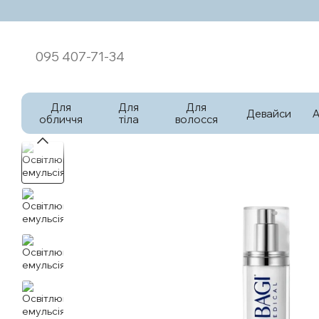
Перейти к основному контенту
095 407-71-34
Для
Для
Для
Девайси
обличчя
тіла
волосся