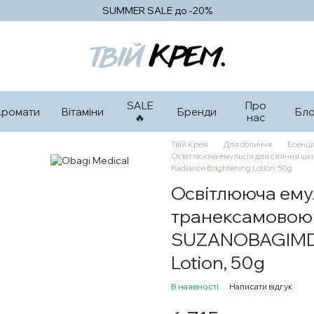
SUMMER SALE до -20%
SALE
Про
Аромати
Вітаміни
Бренди
Бло
🔥
нас
Твій Крем
Для обличчя
Есенції
Освітлююча емульсія для сяяння шкі
Radiance Brightening Lotion, 50g
Освітлююча емул
транексамовою 
SUZANOBAGIMD Cl
Lotion, 50g
В наявності
Написати відгук