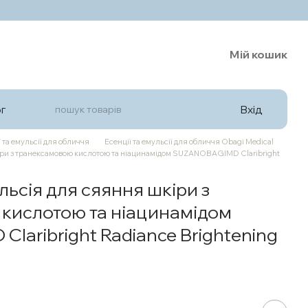
Мій кошик
Вхід
г
 та емульсії для обличчя
Есенції та емульсії для обличчя Obagi Medical
ри з транексамовою кислотою та ніацинамідом SUZANOBAGIMD Claribright
ьсія для сяяння шкіри з
кислотою та ніацинамідом
aribright Radiance Brightening