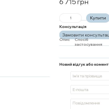
6 715 грн
Купити
Консультація
Замовити консульта
Опис
Спосіб
застосування
Новий відгук або комен