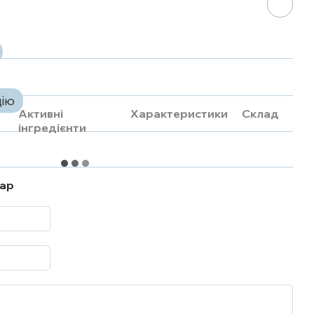
цію
Активні
Характеристики
Склад
інгредієнти
тар