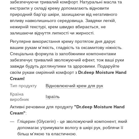
забезпечуючи тривалий комфорт. Натуральні масла та
екстракти у складі крему допомагають відновити
природний бар'єр шкіри, захищаючи від негативного
впливу навколишнього середовища. Завдяки легкій,
нежирній текстурі, крем швидко вбирається, не
залишаючи відчуття липкості чи жирності.
Регулярне використання крему протягом дня дарує
вашим рукам м'якість, гладкість та оксамитову ніжність.
Спеціальна формула із запобіжними компонентами
забезпечує тривалий зволожуючий ефект, тож ваші руки
завжди будуть доглянутими та здоровими. Подаруйте
своїм рукам омріяний комфорт з
Dr.deep Moisture Hand
Cream!
Тип продукту
Відновлюючий крем для рук
Країна
Ізраїль
виробник
Активні речовини для продукту
"Dr.deep Moisture Hand
Cream"
:
Гліцерин (Glycerin) - це зволожуючий компонент, який
допомагає утримувати вологу в шкірі рук, роблячи її
більш м'якою та еластичною.