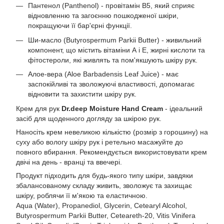
Пантенол (Panthenol) - провітамін В5, який сприяє
відновленню та загоєнню пошкодженої шкіри,
покращуючи її бар'єрні функції.
Ши-масло (Butyrospermum Parkii Butter) - живильний
компонент, що містить вітаміни А і Е, жирні кислоти та
фітостероли, які живлять та пом'якшують шкіру рук.
Алое-вера (Aloe Barbadensis Leaf Juice) - має
заспокійливі та зволожуючі властивості, допомагає
відновити та захистити шкіру рук.
Крем для рук
Dr.deep Moisture Hand Cream
- ідеальний
засіб для щоденного догляду за шкірою рук.
Наносіть крем невеликою кількістю (розмір з горошину) на
суху або вологу шкіру рук і ретельно масажуйте до
повного вбирання. Рекомендується використовувати крем
двічі на день - вранці та ввечері.
Продукт підходить для будь-якого типу шкіри, завдяки
збалансованому складу живить, зволожує та захищає
шкіру, роблячи її м'якою та еластичною.
Aqua (Water), Propanediol, Glycerin, Cetearyl Alcohol,
Butyrospermum Parkii Butter, Ceteareth-20, Vitis Vinifera