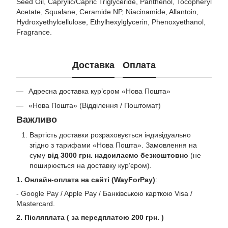
Seed Oil, Caprylic/Capric Triglyceride, Panthenol, Tocopheryl
Acetate, Squalane, Ceramide NP, Niacinamide, Allantoin,
Hydroxyethylcellulose, Ethylhexylglycerin, Phenoxyethanol,
Fragrance.
Доставка
Оплата
Адресна доставка кур’єром «Нова Пошта»
«Нова Пошта» (Відділення / Поштомат)
Важливо
Вартість доставки розраховується індивідуально
згідно з тарифами «Нова Пошта». Замовлення на
суму
від 3000 грн. надсилаємо безкоштовно
(не
поширюється на доставку курʼєром).
1. Онлайн-оплата на сайті (WayForPay)
:
- Google Pay / Apple Pay / Банківською карткою Visa /
Mastercard.
2. Післяплата ( за передплатою 200 грн. )