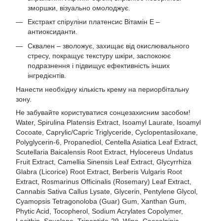
зморшки, візуально омолоджує.
Екстракт спіруліни платенсис Вітамін Е –
антиоксиданти.
Сквален – зволожує, захищає від окислювального
стресу, покращує текстуру шкіри, заспокоює
подразнення і підвищує ефективність інших
інгредієнтів.
Нанести необхідну кількість крему на периорбітальну
зону.
Не забувайте користуватися сонцезахисним засобом!
Water, Spirulina Platensis Extract, Isoamyl Laurate, Isoamyl
Cocoate, Caprylic/Capric Triglyceride, Cyclopentasiloxane,
Polyglycerin-6, Propanediol, Centella Asiatica Leaf Extract,
Scutellaria Baicalensis Root Extract, Hylocereus Undatus
Fruit Extract, Camellia Sinensis Leaf Extract, Glycyrrhiza
Glabra (Licorice) Root Extract, Berberis Vulgaris Root
Extract, Rosmarinus Officinalis (Rosemary) Leaf Extract,
Cannabis Sativa Callus Lysate, Glycerin, Pentylene Glycol,
Cyamopsis Tetragonoloba (Guar) Gum, Xanthan Gum,
Phytic Acid, Tocopherol, Sodium Acrylates Copolymer,
Lecithin, Squalane, Tripeptide-29, Wine, Caesalpinia