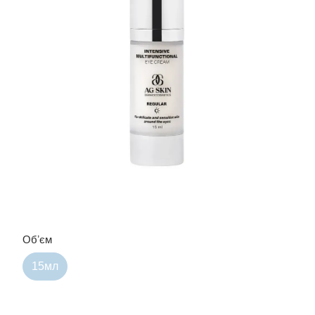
Обʼєм
15мл