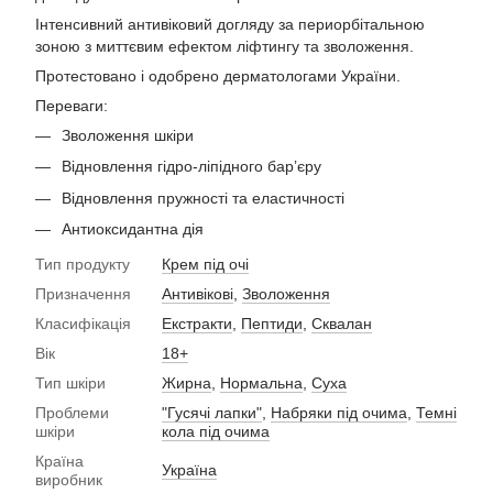
Інтенсивний антивіковий догляду за периорбітальною
зоною з миттєвим ефектом ліфтингу та зволоження.
Протестовано і одобрено дерматологами України.
Переваги:
Зволоження шкіри
Відновлення гідро-ліпідного барʼєру
Відновлення пружності та еластичності
Антиоксидантна дія
Тип продукту
Крем під очі
Призначення
Антивікові
,
Зволоження
Класифікація
Екстракти
,
Пептиди
,
Сквалан
Вік
18+
Тип шкіри
Жирна
,
Нормальна
,
Суха
Проблеми
"Гусячі лапки"
,
Набряки під очима
,
Темні
шкіри
кола під очима
Країна
Україна
виробник