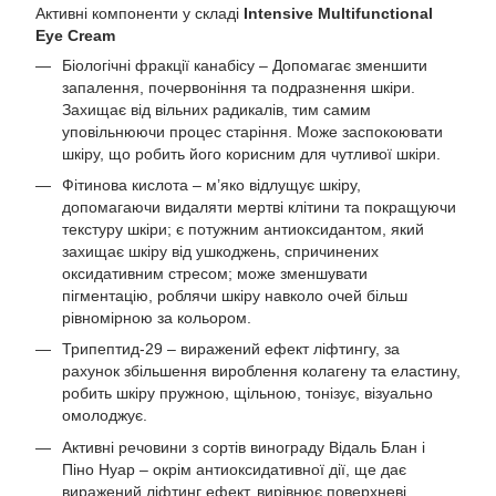
Активні компоненти у складі
Intensive Multifunctional
Eye Cream
Біологічні фракції канабісу – Допомагає зменшити
запалення, почервоніння та подразнення шкіри.
Захищає від вільних радикалів, тим самим
уповільнюючи процес старіння. Може заспокоювати
шкіру, що робить його корисним для чутливої шкіри.
Фітинова кислота – м’яко відлущує шкіру,
допомагаючи видаляти мертві клітини та покращуючи
текстуру шкіри; є потужним антиоксидантом, який
захищає шкіру від ушкоджень, спричинених
оксидативним стресом; може зменшувати
пігментацію, роблячи шкіру навколо очей більш
рівномірною за кольором.
Трипептид-29 – виражений ефект ліфтингу, за
рахунок збільшення вироблення колагену та еластину,
робить шкіру пружною, щільною, тонізує, візуально
омолоджує.
Активні речовини з сортів винограду Відаль Блан і
Піно Нуар – окрім антиоксидативної дії, ще дає
виражений ліфтинг ефект, вирівнює поверхневі