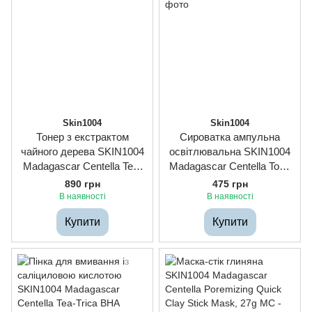
Skin1004
Skin1004
Тонер з екстрактом
Сироватка ампульна
чайного дерева SKIN1004
освітлювальна SKIN1004
Madagascar Centella Tea-
Madagascar Centella Tone
Trica Purifying Toner, 210ml
Brightening Capsule
890 грн
475 грн
Ampoule, 30ml
В наявності
В наявності
Купити
Купити