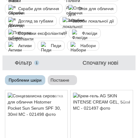
Скраби для обличчя
Олія для обличчя
Догляд за губами
Засоби локальної дії
Порошки ексфоліанти
Флюїди
Активи
Педи
Набори
Фільтр
Спочатку нові
1
Проблеми шкіри
Постакне