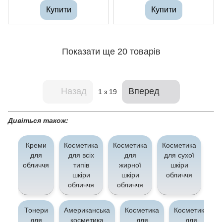
Купити
Купити
Показати ще 20 товарів
Назад
Вперед
1
з 19
Дивіться також:
Креми
Косметика
Косметика
Косметика
Іс
для
для всіх
для
для сухої
ко
обличчя
типів
жирної
шкіри
шкіри
шкіри
обличчя
о
обличчя
обличчя
Тонери
Американська
Косметика
Косметика
для
косметика
для
для