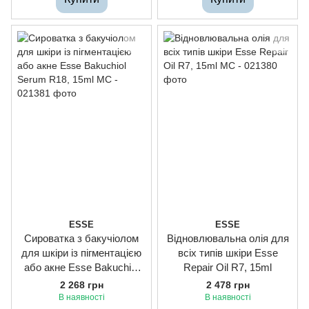
ESSE
ESSE
Сироватка з бакучіолом
Відновлювальна олія для
для шкіри із пігментацією
всіх типів шкіри Esse
або акне Esse Bakuchiol
Repair Oil R7, 15ml
Serum R18, 15ml
2 268 грн
2 478 грн
В наявності
В наявності