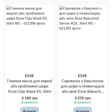
ESSE
ESSE
Глиняна маска для жирної
Сироватка з бакучіолом
або проблемної шкіри
для шкіри із пігментацією
Esse Clay Mask K5, 50ml
або акне Esse Bakuchiol
Serum R18, 30ml
2 100 грн
3 276 грн
В наявності
В наявності
Купити
Купити