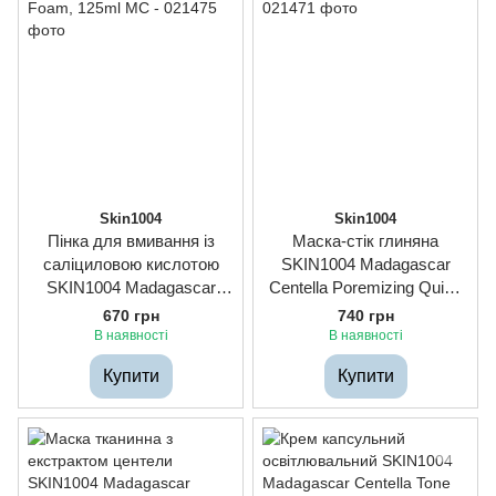
Skin1004
Skin1004
Пінка для вмивання із
Маска-стік глиняна
саліциловою кислотою
SKIN1004 Madagascar
SKIN1004 Madagascar
Centella Poremizing Quick
Centella Tea-Trica BHA
Clay Stick Mask, 27g
670 грн
740 грн
Foam, 125ml
В наявності
В наявності
Купити
Купити