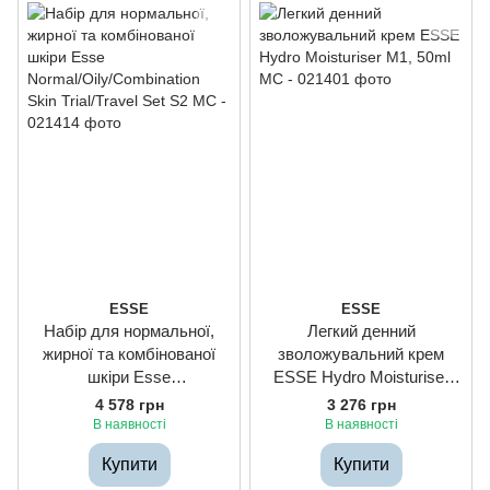
ESSE
ESSE
Набір для нормальної,
Легкий денний
жирної та комбінованої
зволожувальний крем
шкіри Esse
ESSE Hydro Moisturiser
Normal/Oily/Combination
M1, 50ml
4 578 грн
3 276 грн
Skin Trial/Travel Set S2
В наявності
В наявності
Купити
Купити