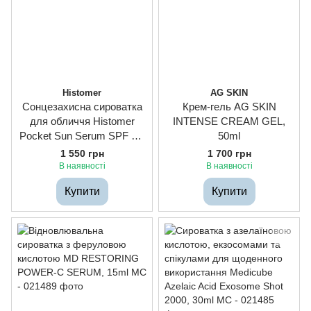
Histomer
AG SKIN
Сонцезахисна сироватка
Крем-гель AG SKIN
для обличчя Histomer
INTENSE CREAM GEL,
Pocket Sun Serum SPF 30,
50ml
30ml
1 550 грн
1 700 грн
В наявності
В наявності
Купити
Купити