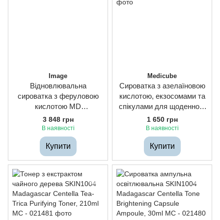
Image
Medicube
Відновлювальна
Сироватка з азелаїновою
сироватка з феруловою
кислотою, екзосомами та
кислотою MD
спікулами для щоденного
RESTORING POWER-C
використання Medicube
3 848 грн
1 650 грн
SERUM, 15ml
Azelaic Acid Exosome Shot
В наявності
В наявності
2000, 30ml
Купити
Купити