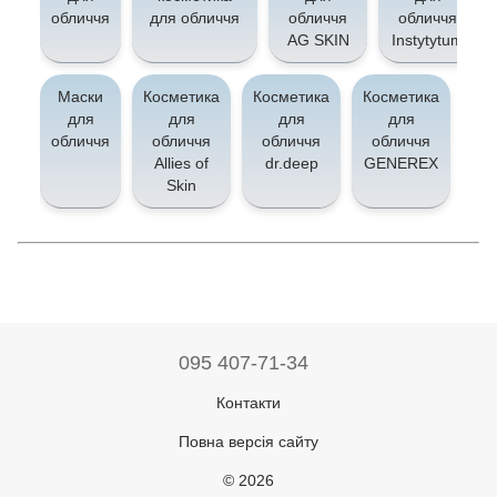
обличчя
для обличчя
обличчя
обличчя
AG SKIN
Instytytum
Маски
Косметика
Косметика
Косметика
Ко
для
для
для
для
обличчя
обличчя
обличчя
обличчя
о
Allies of
dr.deep
GENEREX
Skin
095 407-71-34
Контакти
Повна версія сайту
© 2026