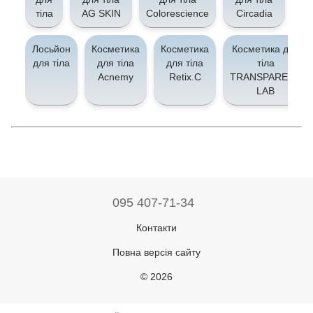
тіла
AG SKIN
Colorescience
Circadia
d
Лосьйон
Косметика
Косметика
Косметика для
для тіла
для тіла
для тіла
тіла
Acnemy
Retix.C
TRANSPARENT
LAB
095 407-71-34
Контакти
Повна версія сайту
© 2026