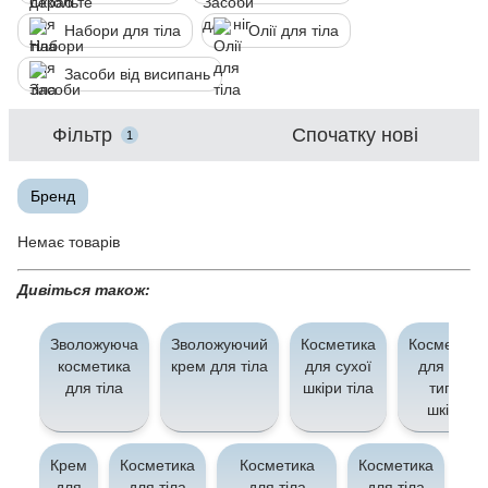
Набори для тіла
Олії для тіла
Засоби від висипань
Фільтр
Спочатку нові
1
Бренд
Немає товарів
Дивіться також:
Зволожуюча
Зволожуючий
Косметика
Косметика
косметика
крем для тіла
для сухої
для всіх
для тіла
шкіри тіла
типів
шкіри
Крем
Косметика
Косметика
Косметика
Ко
для
для тіла
для тіла
для тіла
д