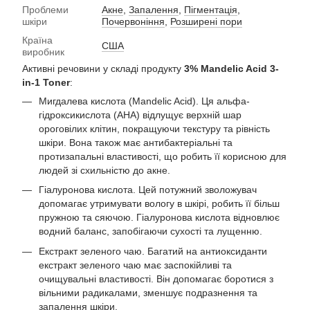
Проблеми
Акне
,
Запалення
,
Пігментація
,
шкіри
Почервоніння
,
Розширені пори
Країна
США
виробник
Активні речовини у складі продукту
3% Mandelic Acid 3-
in-1 Toner
:
Мигдалева кислота (Mandelic Acid). Ця альфа-
гідроксикислота (АНА) відлущує верхній шар
ороговілих клітин, покращуючи текстуру та рівність
шкіри. Вона також має антибактеріальні та
протизапальні властивості, що робить її корисною для
людей зі схильністю до акне.
Гіалуронова кислота. Цей потужний зволожувач
допомагає утримувати вологу в шкірі, робить її більш
пружною та сяючою. Гіалуронова кислота відновлює
водний баланс, запобігаючи сухості та лущенню.
Екстракт зеленого чаю. Багатий на антиоксиданти
екстракт зеленого чаю має заспокійливі та
очищувальні властивості. Він допомагає боротися з
вільними радикалами, зменшує подразнення та
запалення шкіри.