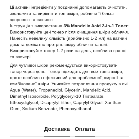
Ці активні інгредієнти у поєднанні допомагають очистити,
зволожити та вирівняти тон шкіри, роблячи її більш
здоровою та сяючою.
Інструкція з використання
3% Mandelic Acid 3-in-1 Toner
:
Використовуйте цей тонер після очищення шкіри обличчя.
Нанесіть невелику кількість (приблизно 1-2 мл) на ватний
диск та делікатно протріть шкіру обличчя та шиї.
Використовуйте тонер 1-2 рази на день, особливо вранці
та ввечері.
Для чутливої шкіри рекомендується використовувати
тонер через день. Тонер підходить для всіх типів шкіри,
проте особливо ефективний для проблемної, жирної та
комбінованої шкіри. Уникайте потрапляння продукту в очі.
Aqua (Water), Propanediol, Glycerin, Mandelic Acid,
Dimethyl Isosorbide, Polyglyceryl-10 Tristearate,
Ethoxydiglycol, Dicaprylyl Ether, Caprylyl Glycol, Xanthan
Gum, Sodium Benzoate, Phenoxyethanol.
Доставка
Оплата