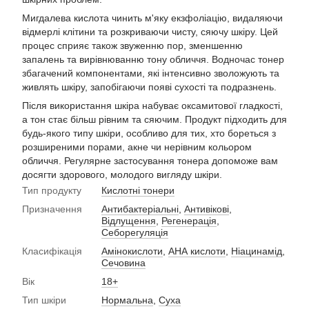
Мигдалева кислота чинить м'яку екзфоліацію, видаляючи
відмерлі клітини та розкриваючи чисту, сяючу шкіру. Цей
процес сприяє також звуженню пор, зменшенню
запалень та вирівнюванню тону обличчя. Водночас тонер
збагачений компонентами, які інтенсивно зволожують та
живлять шкіру, запобігаючи появі сухості та подразнень.
Після використання шкіра набуває оксамитової гладкості,
а тон стає більш рівним та сяючим. Продукт підходить для
будь-якого типу шкіри, особливо для тих, хто бореться з
розширеними порами, акне чи нерівним кольором
обличчя. Регулярне застосування тонера допоможе вам
досягти здорового, молодого вигляду шкіри.
Тип продукту
Кислотні тонери
Призначення
Антибактеріальні
,
Антивікові
,
Відлущення
,
Регенерація
,
Себорегуляція
Класифікація
Амінокислоти
,
АНА кислоти
,
Ніацинамід
,
Сечовина
Вік
18+
Тип шкіри
Нормальна
,
Суха