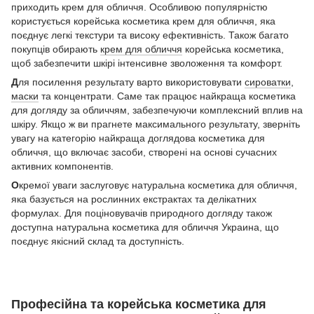
приходить крем для обличчя. Особливою популярністю
користується корейська косметика крем для обличчя, яка
поєднує легкі текстури та високу ефективність. Також багато
покупців обирають
крем для обличчя
корейська косметика,
щоб забезпечити шкірі інтенсивне зволоження та комфорт.
Д
ля посилення результату варто використовувати
сироватки
,
маски
та концентрати. Саме так працює найкраща косметика
для догляду за обличчям, забезпечуючи комплексний вплив на
шкіру. Якщо ж ви прагнете максимального результату, зверніть
увагу на категорію найкраща доглядова косметика для
обличчя, що включає засоби, створені на основі сучасних
активних компонентів.
О
кремої уваги заслуговує натуральна косметика для обличчя,
яка базується на рослинних екстрактах та делікатних
формулах. Для поціновувачів природного догляду також
доступна натуральна косметика для обличчя Украина, що
поєднує якісний склад та доступність.
Професійна та корейська косметика для