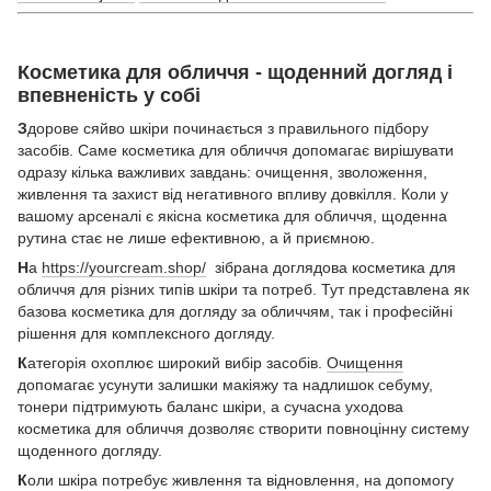
Косметика для обличчя - щоденний догляд і
впевненість у собі
З
дорове сяйво шкіри починається з правильного підбору
засобів. Саме косметика для обличчя допомагає вирішувати
одразу кілька важливих завдань: очищення, зволоження,
живлення та захист від негативного впливу довкілля. Коли у
вашому арсеналі є якісна косметика для обличчя, щоденна
рутина стає не лише ефективною, а й приємною.
Н
а
https://yourcream.shop/
зібрана доглядова косметика для
обличчя для різних типів шкіри та потреб. Тут представлена як
базова косметика для догляду за обличчям, так і професійні
рішення для комплексного догляду.
К
атегорія охоплює широкий вибір засобів.
Очищення
допомагає усунути залишки макіяжу та надлишок себуму,
тонери підтримують баланс шкіри, а сучасна уходова
косметика для обличчя дозволяє створити повноцінну систему
щоденного догляду.
К
оли шкіра потребує живлення та відновлення, на допомогу