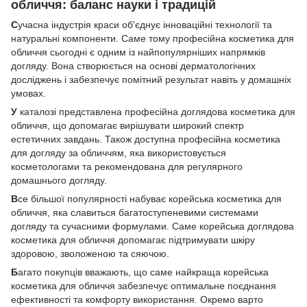
обличчя: баланс науки і традицій
С
учасна індустрія краси об'єднує інноваційні технології та
натуральні компоненти. Саме тому професійна косметика для
обличчя сьогодні є одним із найпопулярніших напрямків
догляду. Вона створюється на основі дерматологічних
досліджень і забезпечує помітний результат навіть у домашніх
умовах.
У
каталозі представлена професійна доглядова косметика для
обличчя, що допомагає вирішувати широкий спектр
естетичних завдань. Також доступна професійна косметика
для догляду за обличчям, яка використовується
косметологами та рекомендована для регулярного
домашнього догляду.
В
се більшої популярності набуває корейська косметика для
обличчя, яка славиться багатоступеневими системами
догляду та сучасними формулами. Саме корейська доглядова
косметика для обличчя допомагає підтримувати шкіру
здоровою, зволоженою та сяючою.
Б
агато покупців вважають, що саме найкраща корейська
косметика для обличчя забезпечує оптимальне поєднання
ефективності та комфорту використання. Окремо варто