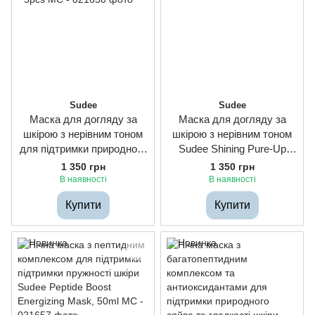
Sudee
Sudee
Маска для догляду за
Маска для догляду за
шкірою з нерівним тоном
шкірою з нерівним тоном
для підтримки природного
Sudee Shining Pure-Up
сяйва шкіри Sudee
Mask 4ml * 10pcs
1 350 грн
1 350 грн
Whitening and Spots
В наявності
В наявності
Lightening Fecial Mask,
Купити
Купити
30ml * 5pcs