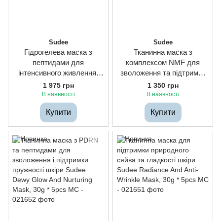
Sudee
Sudee
Гідрогелева маска з
Тканинна маска з
пептидами для
комплексом NMF для
інтенсивного живлення,
зволоження та підтримки
сяяння та підтримки
шкірного бар'єра Sudee
1 975 грн
1 350 грн
пружності шкіри Sudee
Hydrating And Moisturizing
В наявності
В наявності
Luxegold Enriched
Mask, 30g * 5pcs
Купити
Купити
Nourishing Gel Mask, 25g *
5pcs