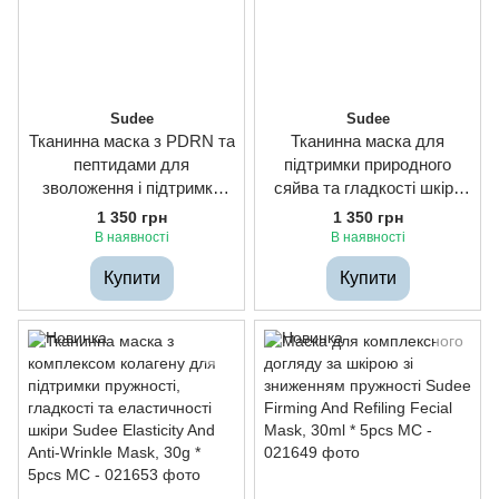
Sudee
Sudee
Тканинна маска з PDRN та
Тканинна маска для
пептидами для
підтримки природного
зволоження і підтримки
сяйва та гладкості шкіри
пружності шкіри Sudee
Sudee Radiance And Anti-
1 350 грн
1 350 грн
Dewy Glow And Nurturing
Wrinkle Mask, 30g * 5pcs
В наявності
В наявності
Mask, 30g * 5pcs
Купити
Купити