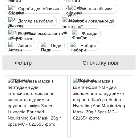
Скраби для обличчя
Олія для обличчя
Догляд за губами
Засоби локальної дії
Порошки ексфоліанти
Флюїди
Активи
Педи
Набори
Фільтр
Спочатку нові