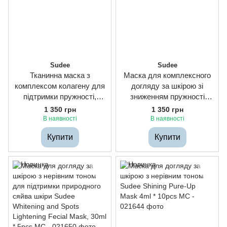
Sudee
Sudee
Тканинна маска з
Маска для комплексного
комплексом колагену для
догляду за шкірою зі
підтримки пружності,
зниженням пружності
гладкості та еластичності
Sudee Firming And Refiling
1 350 грн
1 350 грн
шкіри Sudee Elasticity And
Fecial Mask, 30ml * 5pcs
В наявності
В наявності
Anti-Wrinkle Mask, 30g *
Купити
Купити
5pcs