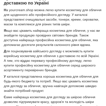
доставкою по Україні
Н
а yourcream.shop можна легко купити косметику для обличчя
для щоденного або професійного догляду. У каталозі
представлені очищувальні засоби, тонери, креми, сироватки,
маски та комплекси для різних типів шкіри.
Я
кщо вас цікавить найкраща косметика для обличчя, у нас ви
знайдете продукцію провідних світових брендів. Також
доступна найкраща професійна косметика для обличчя, яка
допомагає досягати результатів салонного рівня вдома.
Д
ля поціновувачів азійського догляду є можливість купити
корейську косметику для обличчя з доставкою по всій Україні.
А тим, хто віддає перевагу професійному догляду, легко
купити професійну косметику для обличчя серед широкого
асортименту перевірених брендів.
У
каталозі представлена хороша косметика для обличчя для
будь-якого бюджету та потреб. Якщо вас цікавить косметика
для догляду за обличчя, зручна навігація допоможе швидко
знайти потрібний продукт.
С
аме найкраща косметика для догляду за шкірою обличчя
дозволяє підтримувати красу, здоров'я та молодість шкіри