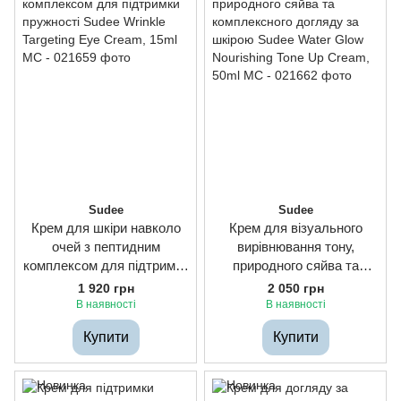
Sudee
Sudee
Крем для шкіри навколо
Крем для візуального
очей з пептидним
вирівнювання тону,
комплексом для підтримки
природного сяйва та
пружності Sudee Wrinkle
комплексного догляду за
1 920 грн
2 050 грн
Targeting Eye Cream, 15ml
шкірою Sudee Water Glow
В наявності
В наявності
Nourishing Tone Up Cream,
Купити
Купити
50ml