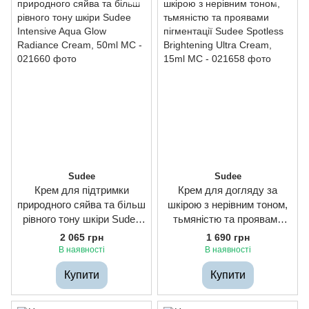
Sudee
Sudee
Крем для підтримки
Крем для догляду за
природного сяйва та більш
шкірою з нерівним тоном,
рівного тону шкіри Sudee
тьмяністю та проявами
Intensive Aqua Glow
пігментації Sudee Spotless
2 065 грн
1 690 грн
Radiance Cream, 50ml
Brightening Ultra Cream,
В наявності
В наявності
15ml
Купити
Купити