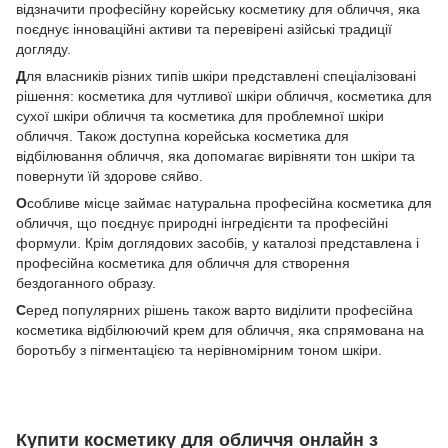
відзначити професійну корейську косметику для обличчя, яка
поєднує інноваційні активи та перевірені азійські традиції
догляду.
Д
ля власників різних типів шкіри представлені спеціалізовані
рішення: косметика для чутливої шкіри обличчя, косметика для
сухої шкіри обличчя та косметика для проблемної шкіри
обличчя. Також доступна корейська косметика для
відбілювання обличчя, яка допомагає вирівняти тон шкіри та
повернути їй здорове сяйво.
О
собливе місце займає натуральна професійна косметика для
обличчя, що поєднує природні інгредієнти та професійні
формули. Крім доглядових засобів, у каталозі представлена і
професійна косметика для обличчя для створення
бездоганного образу.
С
еред популярних рішень також варто виділити професійна
косметика відбілюючий крем для обличчя, яка спрямована на
боротьбу з пігментацією та нерівномірним тоном шкіри.
Купити косметику для обличчя онлайн з