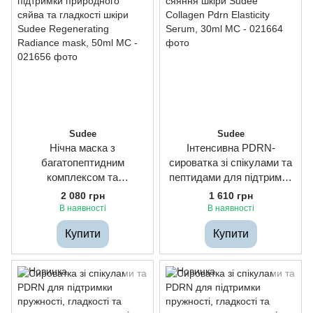
Sudee
Sudee
Нічна маска з
Інтенсивна PDRN-
багатопептидним
сироватка зі спікулами та
комплексом та
пептидами для підтримки
антиоксидантами для
пружності, гладкості та
2 080 грн
1 610 грн
підтримки природного
сяяння шкіри Sudee
В наявності
В наявності
сяйва та гладкості шкіри
Collagen Pdrn Elasticity
Купити
Купити
Sudee Regenerating
Serum, 30ml
Radiance mask, 50ml