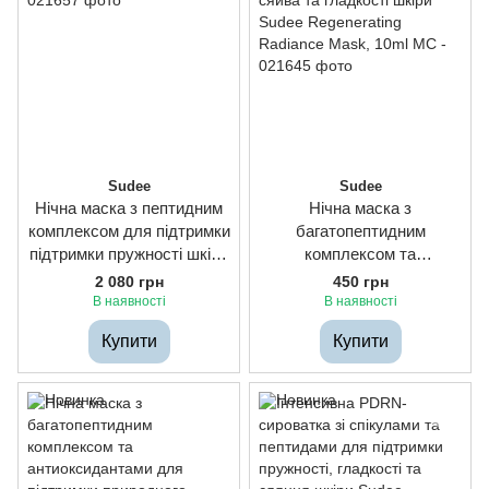
Sudee
Sudee
Нічна маска з пептидним
Нічна маска з
комплексом для підтримки
багатопептидним
підтримки пружності шкіри
комплексом та
Sudee Peptide Boost
антиоксидантами для
2 080 грн
450 грн
Energizing Mask, 50ml
підтримки природного
В наявності
В наявності
сяйва та гладкості шкіри
Купити
Купити
Sudee Regenerating
Radiance Mask, 10ml