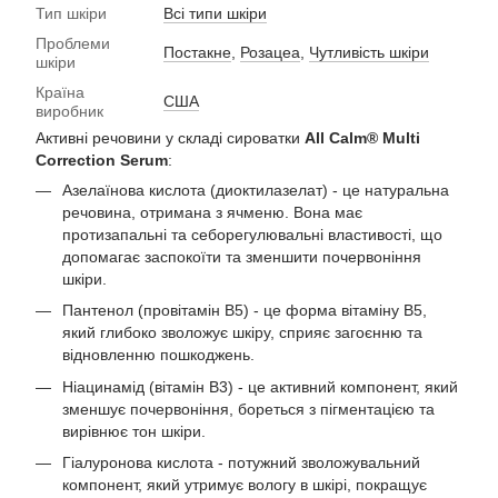
Тип шкіри
Всі типи шкіри
Проблеми
Постакне
,
Розацеа
,
Чутливість шкіри
шкіри
Країна
США
виробник
Активні речовини у складі сироватки
All Calm® Multi
Correction Serum
:
Азелаїнова кислота (диоктилазелат) - це натуральна
речовина, отримана з ячменю. Вона має
протизапальні та себорегулювальні властивості, що
допомагає заспокоїти та зменшити почервоніння
шкіри.
Пантенол (провітамін В5) - це форма вітаміну В5,
який глибоко зволожує шкіру, сприяє загоєнню та
відновленню пошкоджень.
Ніацинамід (вітамін В3) - це активний компонент, який
зменшує почервоніння, бореться з пігментацією та
вирівнює тон шкіри.
Гіалуронова кислота - потужний зволожувальний
компонент, який утримує вологу в шкірі, покращує