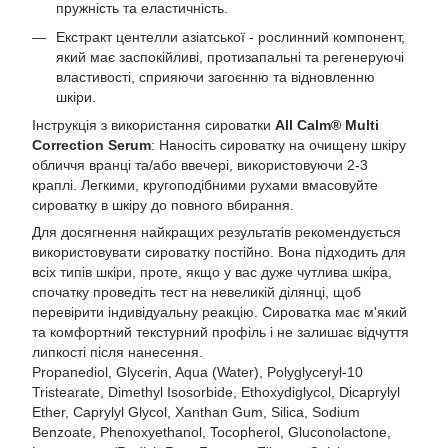
пружність та еластичність.
Екстракт центелли азіатської - рослинний компонент,
який має заспокійливі, протизапальні та регенеруючі
властивості, сприяючи загоєнню та відновленню
шкіри.
Інструкція з використання сироватки
All Calm® Multi
Correction Serum
: Наносіть сироватку на очищену шкіру
обличчя вранці та/або ввечері, використовуючи 2-3
краплі. Легкими, кругоподібними рухами вмасовуйте
сироватку в шкіру до повного вбирання.
Для досягнення найкращих результатів рекомендується
використовувати сироватку постійно. Вона підходить для
всіх типів шкіри, проте, якщо у вас дуже чутлива шкіра,
спочатку проведіть тест на невеликій ділянці, щоб
перевірити індивідуальну реакцію. Сироватка має м'який
та комфортний текстурний профіль і не залишає відчуття
липкості після нанесення.
Propanediol, Glycerin, Aqua (Water), Polyglyceryl-10
Tristearate, Dimethyl Isosorbide, Ethoxydiglycol, Dicaprylyl
Ether, Caprylyl Glycol, Xanthan Gum, Silica, Sodium
Benzoate, Phenoxyethanol, Tocopherol, Gluconolactone,