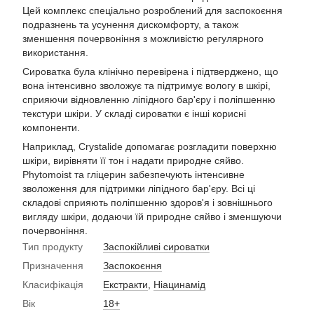
Цей комплекс спеціально розроблений для заспокоєння
подразнень та усунення дискомфорту, а також
зменшення почервоніння з можливістю регулярного
використання.
Сироватка була клінічно перевірена і підтверджено, що
вона інтенсивно зволожує та підтримує вологу в шкірі,
сприяючи відновленню ліпідного бар'єру і поліпшенню
текстури шкіри. У складі сироватки є інші корисні
компоненти.
Наприклад, Crystalide допомагає розгладити поверхню
шкіри, вирівняти її тон і надати природне сяйво.
Phytomoist та гліцерин забезпечують інтенсивне
зволоження для підтримки ліпідного бар'єру. Всі ці
складові сприяють поліпшенню здоров'я і зовнішнього
вигляду шкіри, додаючи їй природне сяйво і зменшуючи
почервоніння.
Тип продукту
Заспокійливі сироватки
Призначення
Заспокоєння
Класифікація
Екстракти
,
Ніацинамід
Вік
18+