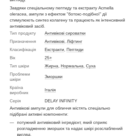
Завдяки спеціальному пептиду та екстракту Acmella
oleracea, ампули з ефектом "ботокс-подібної" дії
стимулюють синтез колагену та працюють як інтенсивний
антивіковий засіб.
Тип продукту
Антивікові сироватки
Призначення
Антивікові
,
Ліфтинг
Класифікація
Екстракти
,
Пептиди
Вік
25+
Тип шкіри
Жирна
,
Нормальна
,
Суха
Проблеми
Зморшки
шкіри
Країна
Італія
виробник
Серія
DELAY INFINITY
Антивікові ампули для обличчя містять спеціально
підібрані активні компоненти:
потужний антивіковий інгредієнт, який сприяє
розгладженню зморшок та надає шкірі розслаблений
вигляд.