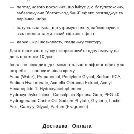
пептид нового покоління, що імітує дію ботулотоксину,
забезпечуючи "ботокс-подібний" ефект, розгладжує та
вирівнює шкіру.
натуральна гума, що утримує вологу, забезпечуючи
зволоження та миттєвий ліфтинг-ефект.
дарує шкірі шовковисту, гладеньку текстуру.
Для інтенсивного курсу використовуйте одну ампулу на
день протягом 10 днів.
Ідеально підходить для моментального ліфтинг-ефекту за
потреби — наносити після крему.
Aqua (Water), Propanediol, Pentylene Glycol, Sodium PCA,
Sodium Hyaluronate, Acmella Oleracea Extract, Acetyl
Hexapeptide-1, Hydroxyacetophenone,
Hydroxyethylcellulose, Caesalpinia Spinosa Gum, PEG-40
Hydrogenated Castor Oil, Sodium Phytate, Glycerin, Lactic
Acid, Caprylyl Glycol, Parfum (Fragrance).
Доставка
Оплата