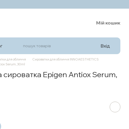
Мій кошик
Вхід
г
тки для обличчя
Сироватки для обличчя INNOAESTHETICS
iox Serum, 30ml
сироватка Epigen Antiox Serum,