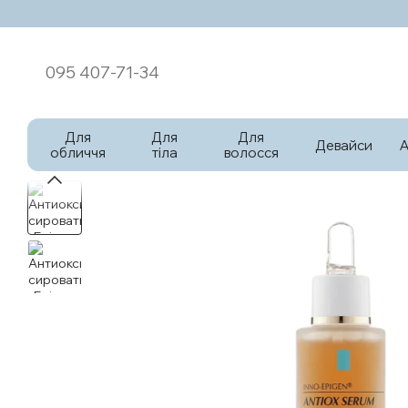
Перейти к основному контенту
095 407-71-34
Для
Для
Для
Девайси
обличчя
тіла
волосся