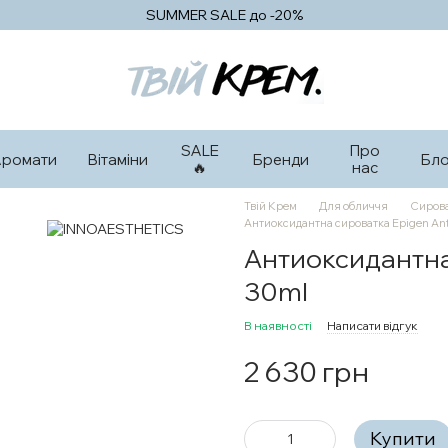
SUMMER SALE до -20%
SALE
Про
Аромати
Вітаміни
Бренди
Бло
🔥
нас
Твій Крем
Для обличчя
Сирова
Антиоксидантна сироватка Epigen Ant
Антиоксидантна 
30ml
В наявності
Написати відгук
2 630 грн
Купити