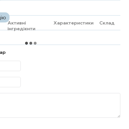
цію
Активні
Характеристики
Склад
інгредієнти
тар