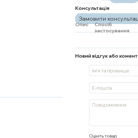
Консультація
Замовити консульта
Опис
Спосіб
застосування
Новий відгук або комен
Оцініть товар