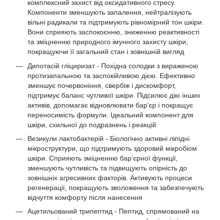
комплексний захист від оксидативного стресу.
Компоненти зменшують запалення, нейтралізують
вільні радикали та підтримують рівномірний тон шкіри.
Вони сприяють заспокоєнню, зниженню реактивності
та зміцненню природного імунного захисту шкіри,
покращуючи її загальний стан і зовнішній вигляд
Дипотасій гліциризат - Похідна солодки з вираженою
протизапальною та заспокійливою дією. Ефективно
зменшує почервоніння, свербіж і дискомфорт,
підтримує баланс чутливої шкіри. Підсилює дію інших
активів, допомагає відновлювати бар’єр і покращує
переносимість формули. Ідеальний компонент для
шкіри, схильної до подразнень і реакцій
Везикули лактобактерій - Біологічно активні ліпідні
мікроструктури, що підтримують здоровий мікробіом
шкіри. Сприяють зміцненню бар’єрної функції,
зменшують чутливість та підвищують опірність до
зовнішніх агресивних факторів. Активують процеси
регенерації, покращують зволоження та забезпечують
відчуття комфорту після нанесення
Ацетильований трипептид - Пептид, спрямований на