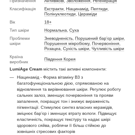
Призначення
Антивікові
,
Зволоження
,
Регенерація
Класифікація
Екстракти
,
Ніацинамід
,
Пептиди
,
Полінуклеотиди
,
Цераміди
Вік
18+
Тип шкіри
Нормальна
,
Суха
Проблеми
Зневодненість
,
Порушений барʼєр шкіри
,
шкіри
Порушення мікробіому
,
Почервоніння
,
Розацеа
,
Сухість шкіри
,
Чутливість шкіри
Країна
Південня Корея
виробник
LumiAge Cream
містить такі активні компоненти:
Ніацинамід - Форма вітаміну B3 з
багатофункціональною дією, спрямованою на
відновлення та вирівнювання шкіри. Регулює роботу
сальних залоз, зменшує почервоніння та прояви
запалення, покращує тон і знижує вираженість
пігментації. Стимулює синтез власних керамідів,
зміцнює бар’єр і зменшує втрату вологи. Підвищує
еластичність, покращує текстуру та надає шкірі
здорового сяйва, роблячи її більш стійкою до
зовнішніх стресових факторів