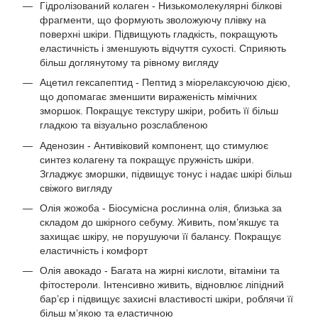
Гідролізований колаген - Низькомолекулярні білкові
фрагменти, що формують зволожуючу плівку на
поверхні шкіри. Підвищують гладкість, покращують
еластичність і зменшують відчуття сухості. Сприяють
більш доглянутому та рівному вигляду
Ацетил гексапептид - Пептид з міорелаксуючою дією,
що допомагає зменшити вираженість мімічних
зморшок. Покращує текстуру шкіри, робить її більш
гладкою та візуально розслабленою
Аденозин - Антивіковий компонент, що стимулює
синтез колагену та покращує пружність шкіри.
Згладжує зморшки, підвищує тонус і надає шкірі більш
свіжого вигляду
Олія жожоба - Біосумісна рослинна олія, близька за
складом до шкірного себуму. Живить, пом’якшує та
захищає шкіру, не порушуючи її балансу. Покращує
еластичність і комфорт
Олія авокадо - Багата на жирні кислоти, вітаміни та
фітостероли. Інтенсивно живить, відновлює ліпідний
бар’єр і підвищує захисні властивості шкіри, роблячи її
більш м’якою та еластичною