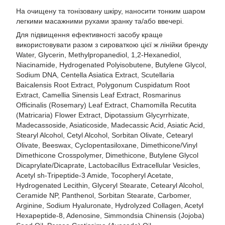
На очищену та тонізовану шкіру, наносити тонким шаром
легкими масажними рухами зранку та/або ввечері.
Для підвищення ефективності засобу краще
використовувати разом з сироваткою цієї ж лінійки бренду
Water, Glycerin, Methylpropanediol, 1,2-Hexanediol,
Niacinamide, Hydrogenated Polyisobutene, Butylene Glycol,
Sodium DNA, Centella Asiatica Extract, Scutellaria
Baicalensis Root Extract, Polygonum Cuspidatum Root
Extract, Camellia Sinensis Leaf Extract, Rosmarinus
Officinalis (Rosemary) Leaf Extract, Chamomilla Recutita
(Matricaria) Flower Extract, Dipotassium Glycyrrhizate,
Madecassoside, Asiaticoside, Madecassic Acid, Asiatic Acid,
Stearyl Alcohol, Cetyl Alcohol, Sorbitan Olivate, Cetearyl
Olivate, Beeswax, Cyclopentasiloxane, Dimethicone/Vinyl
Dimethicone Crosspolymer, Dimethicone, Butylene Glycol
Dicaprylate/Dicaprate, Lactobacillus Extracellular Vesicles,
Acetyl sh-Tripeptide-3 Amide, Tocopheryl Acetate,
Hydrogenated Lecithin, Glyceryl Stearate, Cetearyl Alcohol,
Ceramide NP, Panthenol, Sorbitan Stearate, Carbomer,
Arginine, Sodium Hyaluronate, Hydrolyzed Collagen, Acetyl
Hexapeptide-8, Adenosine, Simmondsia Chinensis (Jojoba)