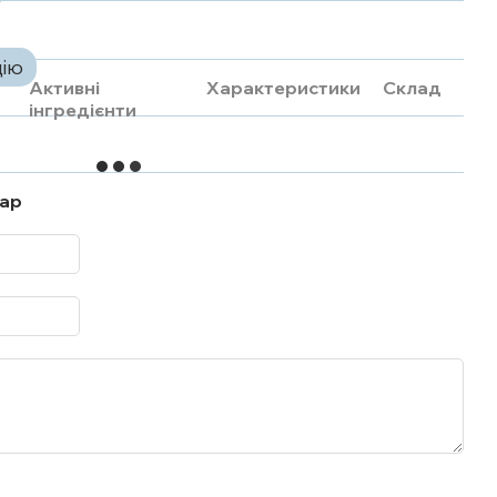
цію
Активні
Характеристики
Склад
інгредієнти
тар