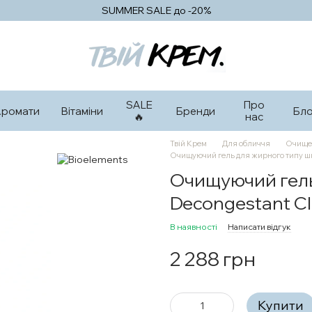
SUMMER SALE до -20%
SALE
Про
Аромати
Вітаміни
Бренди
Бло
🔥
нас
Твій Крем
Для обличчя
Очище
Очищуючий гель для жирного типу шкі
Очищуючий гель
Decongestant Cl
В наявності
Написати відгук
2 288 грн
Купити