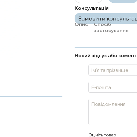
Консультація
Замовити консульта
Опис
Спосіб
застосування
Новий відгук або комен
Оцініть товар