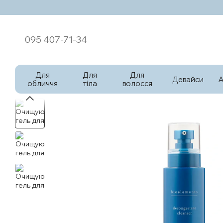
Перейти к основному контенту
095 407-71-34
Для
Для
Для
Девайси
обличчя
тіла
волосся