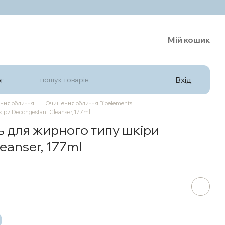
Мій кошик
Вхід
г
ння обличчя
Очищення обличчя Bioelements
ри Decongestant Cleanser, 177ml
 для жирного типу шкіри
eanser, 177ml