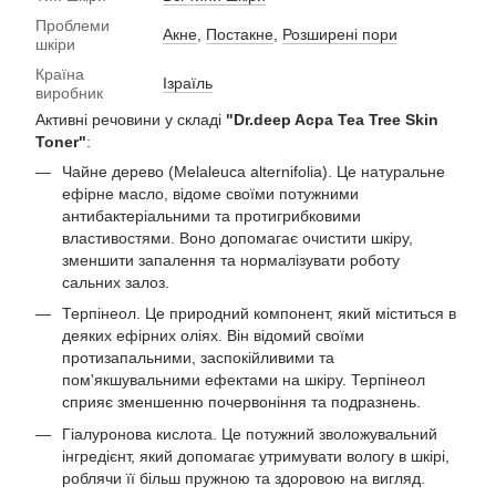
Проблеми
Акне
,
Постакне
,
Розширені пори
шкіри
Країна
Ізраїль
виробник
Активні речовини у складі
"Dr.deep Acpa Tea Tree Skin
Toner"
:
Чайне дерево (Melaleuca alternifolia). Це натуральне
ефірне масло, відоме своїми потужними
антибактеріальними та протигрибковими
властивостями. Воно допомагає очистити шкіру,
зменшити запалення та нормалізувати роботу
сальних залоз.
Терпінеол. Це природний компонент, який міститься в
деяких ефірних оліях. Він відомий своїми
протизапальними, заспокійливими та
пом'якшувальними ефектами на шкіру. Терпінеол
сприяє зменшенню почервоніння та подразнень.
Гіалуронова кислота. Це потужний зволожувальний
інгредієнт, який допомагає утримувати вологу в шкірі,
роблячи її більш пружною та здоровою на вигляд.