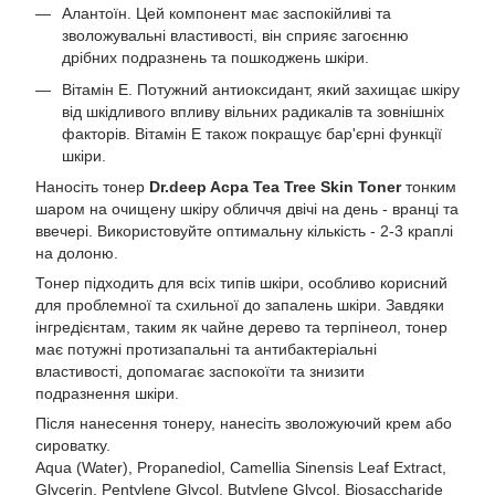
Алантоїн. Цей компонент має заспокійливі та
зволожувальні властивості, він сприяє загоєнню
дрібних подразнень та пошкоджень шкіри.
Вітамін Е. Потужний антиоксидант, який захищає шкіру
від шкідливого впливу вільних радикалів та зовнішніх
факторів. Вітамін Е також покращує бар'єрні функції
шкіри.
Наносіть тонер
Dr.deep Acpa Tea Tree Skin Toner
тонким
шаром на очищену шкіру обличчя двічі на день - вранці та
ввечері. Використовуйте оптимальну кількість - 2-3 краплі
на долоню.
Тонер підходить для всіх типів шкіри, особливо корисний
для проблемної та схильної до запалень шкіри. Завдяки
інгредієнтам, таким як чайне дерево та терпінеол, тонер
має потужні протизапальні та антибактеріальні
властивості, допомагає заспокоїти та знизити
подразнення шкіри.
Після нанесення тонеру, нанесіть зволожуючий крем або
сироватку.
Aqua (Water), Propanediol, Camellia Sinensis Leaf Extract,
Glycerin, Pentylene Glycol, Butylene Glycol, Biosaccharide