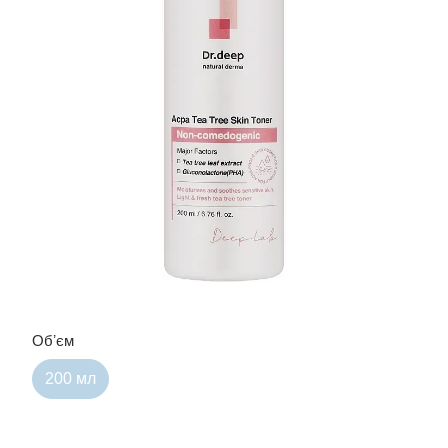
Обʼєм
200 мл