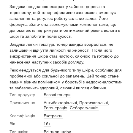
Завдяки поєднанню екстракту чайного дерева та
терпінеолу, цей тонер ефективно заспокоює, зменшує
запалення та регулює роботу сальних залоз. Його
формула збагачена зволожуючими компонентами, що
допомагають підтримувати оптимальний рівень вологи в
шкірі та запобігати появі сухості.
Завдяки легкій текстурі, тонер швидко вбирається, не
залишаючи відчуття липкості чи жирності. Після його
використання шкіра стає чистою, сяючою та готовою до
нанесення наступних засобів догляду.
Рекомендується для будь-якого типу шкіри, особливо для
проблемної або схильної до запалень. Цей тонер стане
вашим вірним помічником у боротьбі з недосконалостями
та забезпечить здоровий, сяючий вигляд обличчя.
Тип продукту
Базові тонери
Призначення
Антибактеріальні
,
Протизапальні
,
Регенерація
,
Себорегуляція
Класифікація
Екстракти
Вік
16+
Тип шкіри
Всі типи шкіри