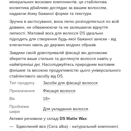
мінеральних воскових компонентів, ця стайлінгова
косметика дбайливо доглядає за вашим волоссям,
надаючи йому бажаної форми та текстури.
Зручна в застосуванні, вона легко розподіляється по всій
довжині, не обважнюючи та не залишаючи відчуття
липкості. Матовий воск для волосся DS ідеально
підходить для створення будь-якої бажаної зачіски - від
елегантних хвиль до дерзких модних образів.
Завдяки своїй довготривалій фіксації він допоможе
зберегти ваше стильне та доглянуте волосся навіть у
найвітряніші дні. Насолоджуйтесь природним матовим
фінішем та високою продуктивністю цього універсального
стайлінгового засобу від DS.
Тип продукту
Засоби для фіксації волосся
Призначення
Фіксація волосся
Вік
18+
Проблеми
Для укладання волосся
шкіри
Активні речовини у складі
DS Matte Wax
:
Бджолиний віск (Cera alba) - натуральний компонент,