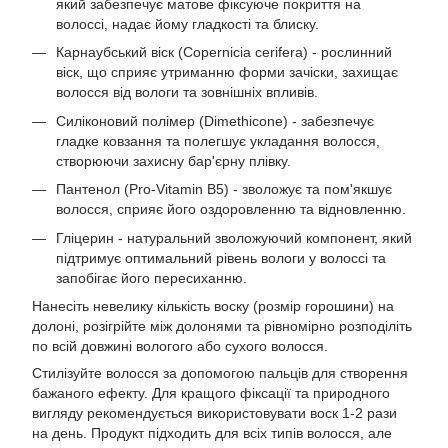
який забезпечує матове фіксуюче покриття на
волоссі, надає йому гладкості та блиску.
Карнаубський віск (Copernicia cerifera) - рослинний
віск, що сприяє утриманню форми зачіски, захищає
волосся від вологи та зовнішніх впливів.
Силіконовий полімер (Dimethicone) - забезпечує
гладке ковзання та полегшує укладання волосся,
створюючи захисну бар'єрну плівку.
Пантенол (Pro-Vitamin B5) - зволожує та пом'якшує
волосся, сприяє його оздоровленню та відновленню.
Гліцерин - натуральний зволожуючий компонент, який
підтримує оптимальний рівень вологи у волоссі та
запобігає його пересиханню.
Нанесіть невелику кількість воску (розмір горошини) на
долоні, розігрійте між долонями та рівномірно розподіліть
по всій довжині вологого або сухого волосся.
Стилізуйте волосся за допомогою пальців для створення
бажаного ефекту. Для кращого фіксації та природного
вигляду рекомендується використовувати воск 1-2 рази
на день. Продукт підходить для всіх типів волосся, але