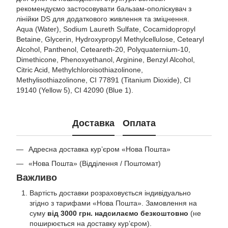
рекомендуємо застосовувати бальзам-ополіскувач з
лінійки DS для додаткового живлення та зміцнення.
Aqua (Water), Sodium Laureth Sulfate, Cocamidopropyl
Betaine, Glycerin, Hydroxypropyl Methylcellulose, Cetearyl
Alcohol, Panthenol, Ceteareth-20, Polyquaternium-10,
Dimethicone, Phenoxyethanol, Arginine, Benzyl Alcohol,
Citric Acid, Methylchloroisothiazolinone,
Methylisothiazolinone, CI 77891 (Titanium Dioxide), CI
19140 (Yellow 5), CI 42090 (Blue 1).
Доставка
Оплата
Адресна доставка кур’єром «Нова Пошта»
«Нова Пошта» (Відділення / Поштомат)
Важливо
Вартість доставки розраховується індивідуально
згідно з тарифами «Нова Пошта». Замовлення на
суму
від 3000 грн. надсилаємо безкоштовно
(не
поширюється на доставку курʼєром).