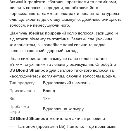
Активні інгредієнти, збагачені протеїнами та вітамінами,
живлять волосся зсередини, запобігаючи його
пересиханню та ламкості. Екстракти рослин та натуральні
олії, що входять до складу шампуню, дбайливо очищають
волосся, не пересушуючи його.
Шампунь зберігає природний колір волосся, захищаючи
від втрати пігменту та жовтіння. Завдяки спеціальним
компонентам, він запобігає появі сивини та надає
волоссю красивий здоровий вигляд.
Після використання шампуню ваше волосся стане
м'яким, слухняним та легким у розчісуванні. Спробуйте
DS Blond Shampoo
для світлого та сивого волосся та
насолоджуйтесь доглянутим, сяючим волоссям щодня.
Тип продукту
Відновлюючий шампунь
Призначення
Блонд
Вік
18+
Проблеми
Відновлення кольору
шкіри
DS Blond Shampoo
містить такі активні речовини:
Пантенол (провітамін В5) Пантенол - це провітамін,