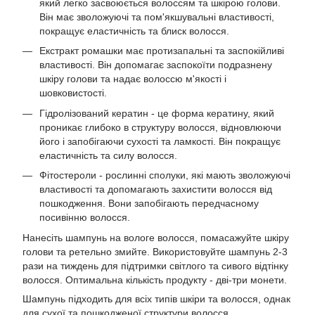
який легко засвоюється волоссям та шкірою голови.
Він має зволожуючі та пом'якшувальні властивості,
покращує еластичність та блиск волосся.
Екстракт ромашки має протизапальні та заспокійливі
властивості. Він допомагає заспокоїти подразнену
шкіру голови та надає волоссю м'якості і
шовковистості.
Гідролізований кератин - це форма кератину, який
проникає глибоко в структуру волосся, відновлюючи
його і запобігаючи сухості та ламкості. Він покращує
еластичність та силу волосся.
Фітостероли - рослинні сполуки, які мають зволожуючі
властивості та допомагають захистити волосся від
пошкодження. Вони запобігають передчасному
посивінню волосся.
Нанесіть шампунь на вологе волосся, помасажуйте шкіру
голови та ретельно змийте. Використовуйте шампунь 2-3
рази на тиждень для підтримки світлого та сивого відтінку
волосся. Оптимальна кількість продукту - дві-три монети.
Шампунь підходить для всіх типів шкіри та волосся, однак
для сухої та пошкодженої структури волосся