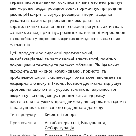
терапії після вмивання, оскільки він миттєво нейтралізує
дію жорсткої водопровідної води, нормалізує природний
рівень pH шкіри та звужує розширені пори. Завдяки
унікальній комбінації рослинних екстрактів та
кератолітичних компонентів, лосьйон регулює активність
сальних залоз, пригнічує розвиток патогенної мікрофлори
та запобігає утворенню закритих комедонів і запальних
елементів.
Цей продукт має виражені протизапальні,
антибактеріальні та загоювальні властивості, помітно
покращуючи текстуру та рельєф обличчя. Він ідеально
підходить для жирної, комбінованої, пористої та
проблемної шкіри, схильної до появи акне, висипань та
надмірного блиску в Т-зоні. Лосьйон делікатно відлущує
ороговілий шар клітин, усуває тьмяність, вирівнює тон
шкіри і суттєво підвищує проникність епідермісу,
виступаючи потужним провідником для сироваток і кремів
із наступних етапів вашого щоденного догляду.
Тип продукту
Кислотні тонери
Призначення
Антибактеріальні
,
Відлущення
,
Себорегуляція