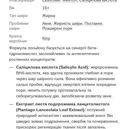
Класифікація
Екзосоми
,
Ментол
,
Саліцилова кислота
Вік
16+
Тип шкіри
Жирна
Проблеми
Акне
,
Жирність шкіри
,
Постакне
,
шкіри
Розширені пори
Країна
Кіпр
виробник
Формула лосьйону базується на синергії бета-
гідроксикислот, заспокійливих та антисептичних
рослинних концентратів:
Саліцилова кислота (Salicylic Acid):
жиророзчинна
BHA-кислота, яка здатна проникати глибоко в пори
через шар шкірного сала. Вона ефективно розчиняє
сальні пробки, відлущує омертвілі клітини зсередини
пори, чинить потужну протизапальну та
себорегулювальну дію, запобігаючи розвитку акне.
Екстракт листя подорожника ланцетолистого
(Plantago Lanceolata Leaf Extract):
потужний
природний антисептик і заживлювальний агент. Він
швидко знімає подразнення, свербіж та почервоніння,
прискорює регенерацію тканин після запалень,