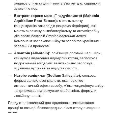
зміцнює стінки судин і чинить в'яжучу дію, сприяючи
звуженню пор.
Екстракт кореня магонії падуболистої (Mahonia
Aquifolium Root Extract):
містить високу
концентрацію алкалоїдів (зокрема берберин), які
мають виражену антибактеріальну та антимікробну
дію проти бактерій
Propionibacterium acnes
.
Компонент заспокоює шкіру та запобігає хронічним
запальним процесам.
Алантоїн (Allantoin):
пом'якшує роговий шар шкіри,
стимулює видалення відмерлих клітин, заспокоює
подразнений епідерміс та інтенсивно зволожує,
усуваючи лущення та відчуття сухості.
Натрію саліцилат (Sodium Salicylate):
сольова
форма саліцилової кислоти, яка посилює
антисептичний ефект засобу, м'яко кондиціонує шкіру
та допомагає підтримувати стабільність формули
лосьйону на шкірі.
Продукт призначений для щоденного використання
вранці та ввечері безпосередньо після етапу очищення
шкіри.