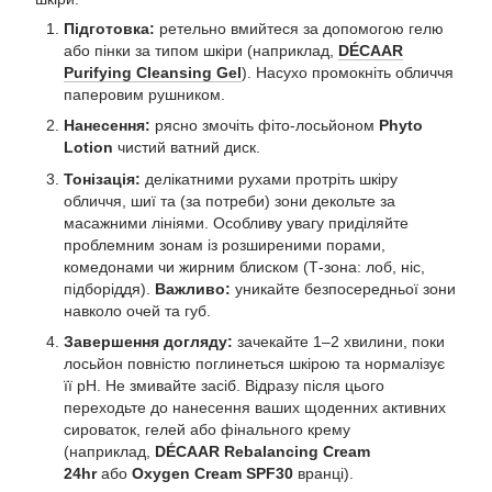
Підготовка:
ретельно вмийтеся за допомогою гелю
або пінки за типом шкіри (наприклад,
DÉCAAR
Purifying Cleansing Gel
). Насухо промокніть обличчя
паперовим рушником.
Нанесення:
рясно змочіть фіто-лосьйоном
Phyto
Lotion
чистий ватний диск.
Тонізація:
делікатними рухами протріть шкіру
обличчя, шиї та (за потреби) зони декольте за
масажними лініями. Особливу увагу приділяйте
проблемним зонам із розширеними порами,
комедонами чи жирним блиском (Т-зона: лоб, ніс,
підборіддя).
Важливо:
уникайте безпосередньої зони
навколо очей та губ.
Завершення догляду:
зачекайте 1–2 хвилини, поки
лосьйон повністю поглинеться шкірою та нормалізує
її pH. Не змивайте засіб. Відразу після цього
переходьте до нанесення ваших щоденних активних
сироваток, гелей або фінального крему
(наприклад,
DÉCAAR Rebalancing Cream
24hr
або
Oxygen Cream SPF30
вранці).