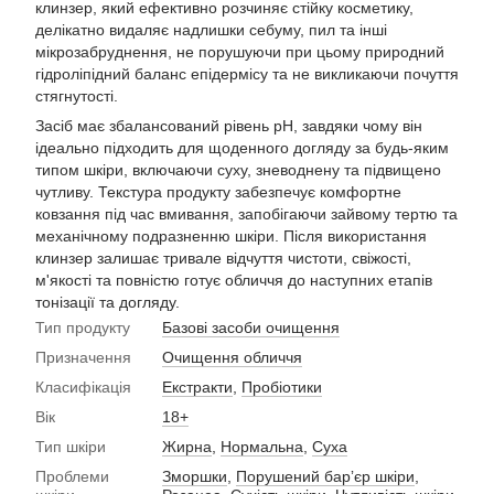
клинзер, який ефективно розчиняє стійку косметику,
делікатно видаляє надлишки себуму, пил та інші
мікрозабруднення, не порушуючи при цьому природний
гідроліпідний баланс епідермісу та не викликаючи почуття
стягнутості.
Засіб має збалансований рівень pH, завдяки чому він
ідеально підходить для щоденного догляду за будь-яким
типом шкіри, включаючи суху, зневоднену та підвищено
чутливу. Текстура продукту забезпечує комфортне
ковзання під час вмивання, запобігаючи зайвому тертю та
механічному подразненню шкіри. Після використання
клинзер залишає тривале відчуття чистоти, свіжості,
м'якості та повністю готує обличчя до наступних етапів
тонізації та догляду.
Тип продукту
Базові засоби очищення
Призначення
Очищення обличчя
Класифікація
Екстракти
,
Пробіотики
Вік
18+
Тип шкіри
Жирна
,
Нормальна
,
Суха
Проблеми
Зморшки
,
Порушений барʼєр шкіри
,