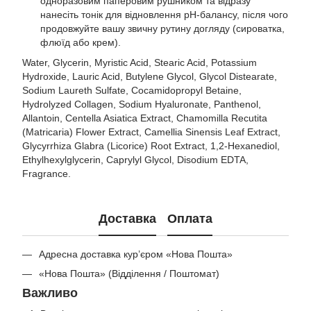
одноразовим паперовим рушником та відразу
нанесіть тонік для відновлення pH-балансу, після чого
продовжуйте вашу звичну рутину догляду (сироватка,
флюїд або крем).
Water, Glycerin, Myristic Acid, Stearic Acid, Potassium
Hydroxide, Lauric Acid, Butylene Glycol, Glycol Distearate,
Sodium Laureth Sulfate, Cocamidopropyl Betaine,
Hydrolyzed Collagen, Sodium Hyaluronate, Panthenol,
Allantoin, Centella Asiatica Extract, Chamomilla Recutita
(Matricaria) Flower Extract, Camellia Sinensis Leaf Extract,
Glycyrrhiza Glabra (Licorice) Root Extract, 1,2-Hexanediol,
Ethylhexylglycerin, Caprylyl Glycol, Disodium EDTA,
Fragrance.
Доставка
Оплата
Адресна доставка кур’єром «Нова Пошта»
«Нова Пошта» (Відділення / Поштомат)
Важливо