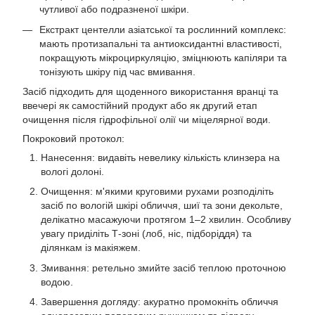
чутливої або подразненої шкіри.
Екстракт центелли азіатської та рослинний комплекс:
мають протизапальні та антиоксидантні властивості,
покращують мікроциркуляцію, зміцнюють капіляри та
тонізують шкіру під час вмивання.
Засіб підходить для щоденного використання вранці та
ввечері як самостійний продукт або як другий етап
очищення після гідрофільної олії чи міцелярної води.
Покроковий протокол:
Нанесення: видавіть невелику кількість клинзера на
вологі долоні.
Очищення: м'якими круговими рухами розподіліть
засіб по вологій шкірі обличчя, шиї та зони декольте,
делікатно масажуючи протягом 1–2 хвилин. Особливу
увагу приділіть Т-зоні (лоб, ніс, підборіддя) та
ділянкам із макіяжем.
Змивання: ретельно змийте засіб теплою проточною
водою.
Завершення догляду: акуратно промокніть обличчя