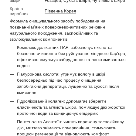
шкіри
Розацеа
,
Сухість шкіри
,
Чутливість шкіри
Країна
Південна Корея
виробник
Формула очищувального засобу побудована на
поєднанні м'яких поверхнево-активних речовин
натурального походження, заспокійливих та
зволожувальних компонентів:
Комплекс делікатних ПАР: забезпечує якісне та
безпечне очищення без руйнування ліпідного бар'єра,
ефективно емульгує забруднення та легко змивається
водою.
Гіалуронова кислота: утримує вологу в шкірі
безпосередньо під час процесу очищення,
запобігаючи дегідратації, лущенню та сухості після
вмивання.
Гідролізований колаген: допомагає зберегти
еластичність та м'якість шкіри, пом'якшує дію жорсткої
проточної води та кондиціонує епідерміс.
Пантенол та Алантоїн: чинять виражену заспокійливу
дію, миттєво знімають почервоніння, стимулюють
процеси регенерації та відновлюють комфорт