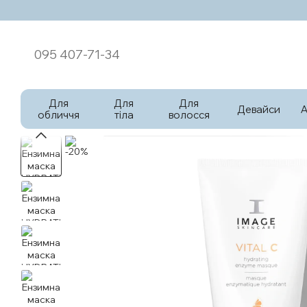
Перейти к основному контенту
095 407-71-34
Для
Для
Для
Девайси
обличчя
тіла
волосся