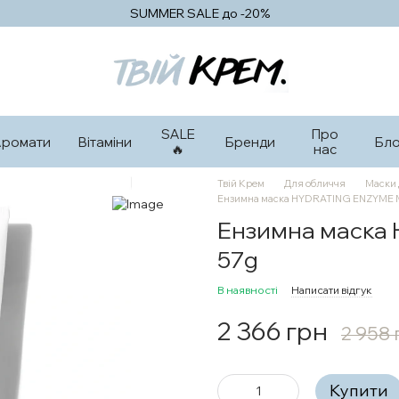
SUMMER SALE до -20%
SALE
Про
Аромати
Вітаміни
Бренди
Бло
🔥
нас
Твій Крем
Для обличчя
Маски 
Ензимна маска HYDRATING ENZYME 
Ензимна маска
57g
В наявності
Написати відгук
2 366 грн
2 958 
Купити