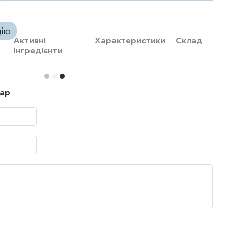
цію
Активні
Характеристики
Склад
інгредієнти
тар