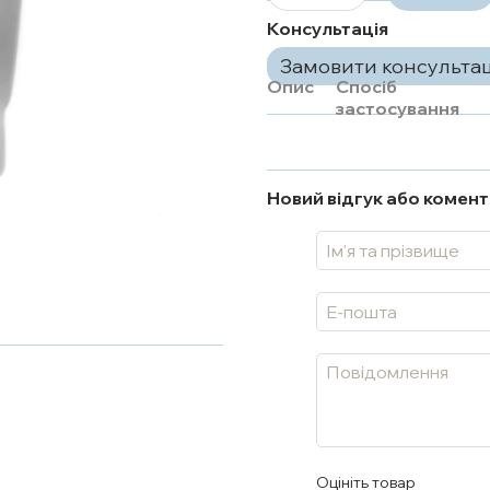
Консультація
Замовити консульта
Опис
Спосіб
застосування
Новий відгук або комен
Оцініть товар