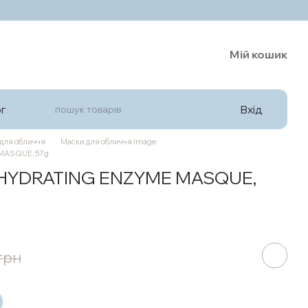
Мій кошик
Вхід
г
для обличчя
Маски для обличчя Image
MASQUE, 57g
 HYDRATING ENZYME MASQUE,
грн