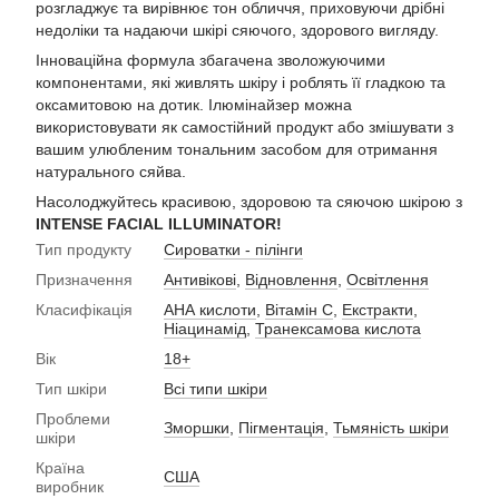
розгладжує та вирівнює тон обличчя, приховуючи дрібні
недоліки та надаючи шкірі сяючого, здорового вигляду.
Інноваційна формула збагачена зволожуючими
компонентами, які живлять шкіру і роблять її гладкою та
оксамитовою на дотик. Ілюмінайзер можна
використовувати як самостійний продукт або змішувати з
вашим улюбленим тональним засобом для отримання
натурального сяйва.
Насолоджуйтесь красивою, здоровою та сяючою шкірою з
INTENSE FACIAL ILLUMINATOR!
Тип продукту
Сироватки - пілінги
Призначення
Антивікові
,
Відновлення
,
Освітлення
Класифікація
АНА кислоти
,
Вітамін С
,
Екстракти
,
Ніацинамід
,
Транексамова кислота
Вік
18+
Тип шкіри
Всі типи шкіри
Проблеми
Зморшки
,
Пігментація
,
Тьмяність шкіри
шкіри
Країна
США
виробник