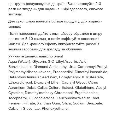
центру та розтушовуючи до країв. Використовуйте 2-3
рази на тиждень для надання шкірі здорового, сяючого
вигляду.
Для сухої шкіри нанесіть більше продукту, для жирної -
менше.
Після нанесення дайте ілюмінайзеру вбратися в шкіру
протягом 5-10 хвилин, а потім зафіксуйте нанесений
макіяж. Для кращого ефекту використовуйте разом з
іншими засобами для догляду за обличчям.
Уникайте ділянок навколо очей!
Aqua (Water), Glycerin, 3-O-Ethyl Ascorbic Acid,
Benzimidazole Diamond Amidoethyl Urea Carbamoyl Propyl
Polymethylsilsesquioxane, Propanediol, Dimethyl Isosorbide,
Helianthus Annuus Seed Wax, Polyglyceryl-10 Tristearate,
Ethoxydiglycol, Dicaprylyl Ether, Caprylyl Glycol, Citrus
Aurantium Dulcis Callus Culture Extract, Glutathione, Acetyl
Cysteine, Dimethylmethoxy Chromanol, Ergothioneine,
Tocopherol, Gluconolactone, Leuconostoc/Radish Root
Ferment Filtrate, Xanthan Gum, Silica, Sodium Benzoate,
Calcium Gluconate, Phenoxyethanol.