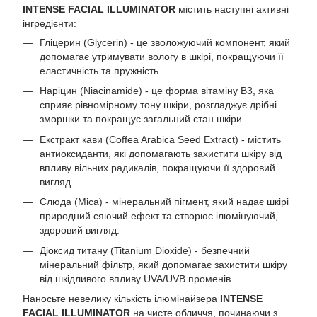
INTENSE FACIAL ILLUMINATOR
містить наступні активні
інгредієнти:
Гліцерин (Glycerin) - це зволожуючий компонент, який
допомагає утримувати вологу в шкірі, покращуючи її
еластичність та пружність.
Наріцин (Niacinamide) - це форма вітаміну B3, яка
сприяє рівномірному тону шкіри, розгладжує дрібні
зморшки та покращує загальний стан шкіри.
Екстракт кави (Coffea Arabica Seed Extract) - містить
антиоксиданти, які допомагають захистити шкіру від
впливу вільних радикалів, покращуючи її здоровий
вигляд.
Слюда (Mica) - мінеральний пігмент, який надає шкірі
природний сяючий ефект та створює ілюмінуючий,
здоровий вигляд.
Діоксид титану (Titanium Dioxide) - безпечний
мінеральний фільтр, який допомагає захистити шкіру
від шкідливого впливу UVA/UVB променів.
Наносьте невелику кількість ілюмінайзера
INTENSE
FACIAL ILLUMINATOR
на чисте обличчя, починаючи з