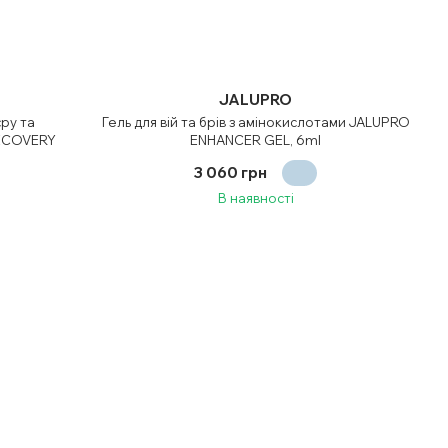
JALUPRO
ру та
Гель для вій та брів з амінокислотами JALUPRO
RECOVERY
ENHANCER GEL, 6ml
3 060 грн
В наявності