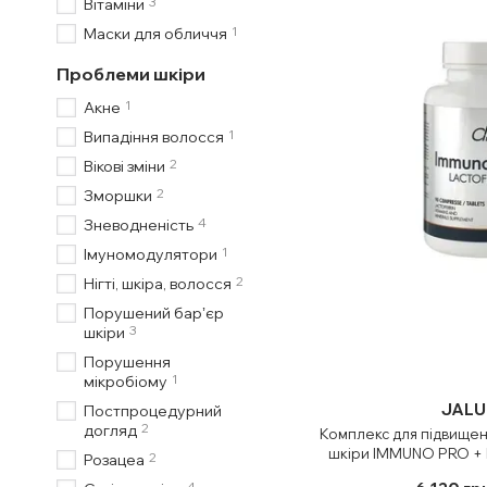
3
Вітаміни
1
Маски для обличчя
Проблеми шкіри
1
Акне
1
Випадіння волосся
2
Вікові зміни
2
Зморшки
4
Зневодненість
1
Імуномодулятори
2
Нігті, шкіра, волосся
Порушений барʼєр
3
шкіри
Порушення
1
мікробіому
JALU
Постпроцедурний
2
догляд
Комплекс для підвищенн
шкіри IMMUNO PRO + 
2
Розацеа
4