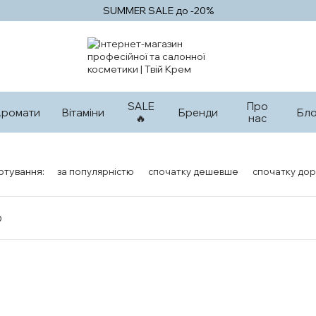
SUMMER SALE до -20%
SALE
Про
Аромати
Вітаміни
Бренди
Бло
🔥
нас
ртування:
за популярністю
спочатку дешевше
спочатку дор