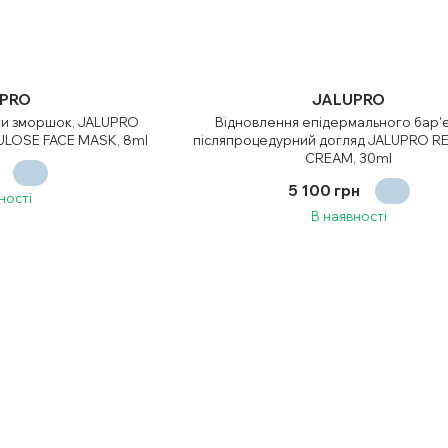
PRO
JALUPRO
ти зморшок, JALUPRO
Відновлення епідермального бар'є
ULOSE FACE MASK, 8ml
післяпроцедурний догляд JALUPRO 
CREAM, 30ml
5 100 грн
ності
В наявності