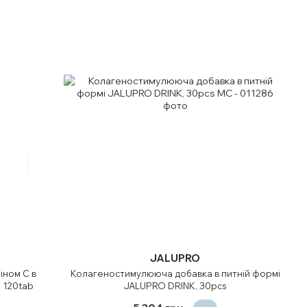
JALUPRO
іном С в
Колагеностимулююча добавка в питній формі
 120tab
JALUPRO DRINK, 30pcs