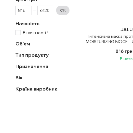
От Ціна, грн
До Ціна, грн
ОК
Наявність
JALU
8
В наявності
Інтенсивна маска про
MOISTURIZING BIOCELL
Обʼєм
816 грн
Тип продукту
В наяв
Призначення
Вік
Країна виробник