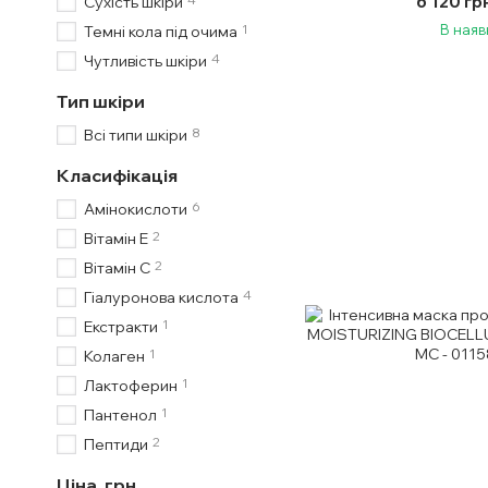
6 120 гр
Сухість шкіри
1
В наяв
Темні кола під очима
4
Чутливість шкіри
Тип шкіри
8
Всі типи шкіри
Класифікація
6
Амінокислоти
2
Вітамін Е
2
Вітамін С
4
Гіалуронова кислота
1
Екстракти
1
Колаген
1
Лактоферин
1
Пантенол
2
Пептиди
Ціна, грн