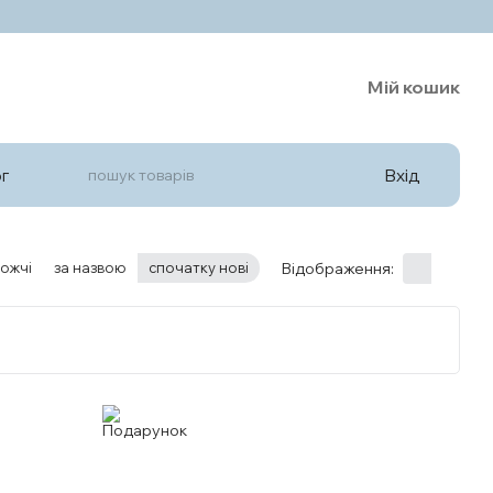
Мій кошик
Вхід
г
ожчі
за назвою
спочатку нові
Відображення: