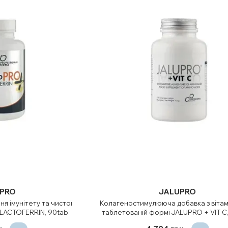
PRO
JALUPRO
я імунітету та чистої
Колагеностимулююча добавка з вітам
LACTOFERRIN, 90tab
таблетованій формі JALUPRO + VIT C,