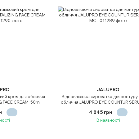
PRO
JALUPRO
вий крем для обличчя
Відновлююча сироватка для контуру 
G FACE CREAM, 50ml
обличчя JALUPRO EYE COUNTUR SERU
н
4 845 грн
ності
В наявності