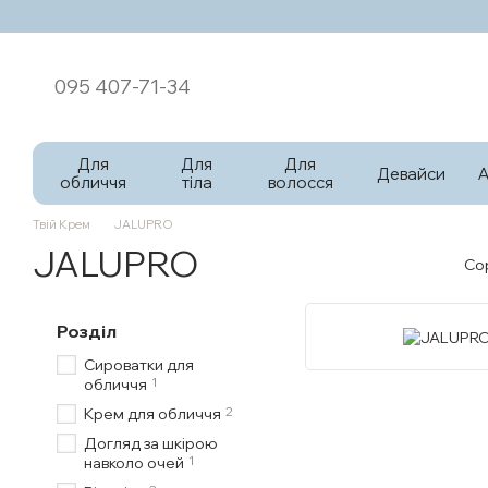
Перейти к основному контенту
095 407-71-34
Для
Для
Для
Девайси
обличчя
тіла
волосся
Твій Крем
JALUPRO
JALUPRO
Со
Розділ
Сироватки для
1
обличчя
2
Крем для обличчя
Догляд за шкірою
1
навколо очей