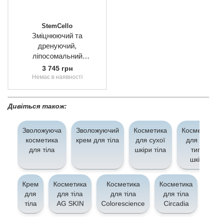
StemCello
Зміцнюючий та
дренуючий,
ліпосомальний
антицелюлітний крем для
3 745 грн
тіла з пептидами та
Немає в наявності
рослиними стеролами
StemCello Revitalizing
Дивіться також:
AdipoCell Body Shaper,
100ml
Зволожуюча
Зволожуючий
Косметика
Косметика
косметика
крем для тіла
для сухої
для всіх
для тіла
шкіри тіла
типів
шкіри
Крем
Косметика
Косметика
Косметика
Ко
для
для тіла
для тіла
для тіла
д
тіла
AG SKIN
Colorescience
Circadia
d