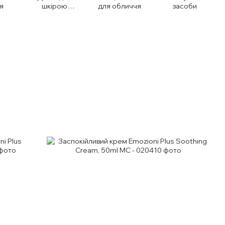
я
шкірою
для обличчя
засоби
навколо очей