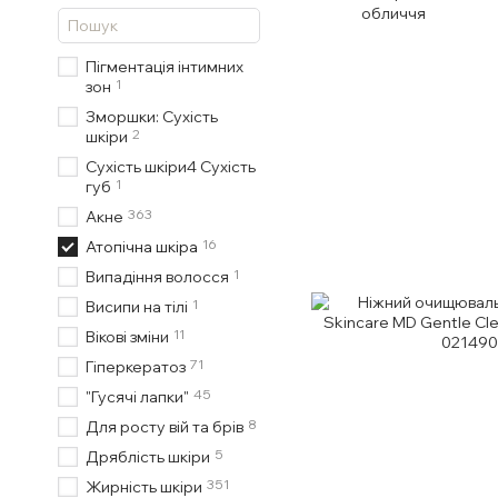
обличчя
Пігментація інтимних
1
зон
Зморшки: Сухість
2
шкіри
Сухість шкіри4 Сухість
1
губ
363
Акне
16
Атопічна шкіра
1
Випадіння волосся
1
Висипи на тілі
11
Вікові зміни
71
Гіперкератоз
45
"Гусячі лапки"
8
Для росту вій та брів
5
Дряблість шкіри
351
Жирність шкіри