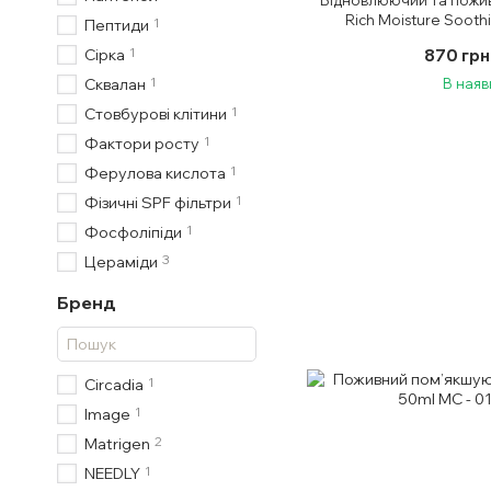
Rich Moisture Sooth
1
Пептиди
1
870 грн
Сірка
1
В наяв
Сквалан
1
Стовбурові клітини
1
Фактори росту
1
Ферулова кислота
1
Фізичні SPF фільтри
1
Фосфоліпіди
3
Цераміди
Бренд
1
Circadia
1
Image
2
Matrigen
1
NEEDLY