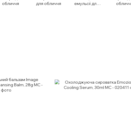
обличчя
для обличчя
емульсії для
обличч
обличчя