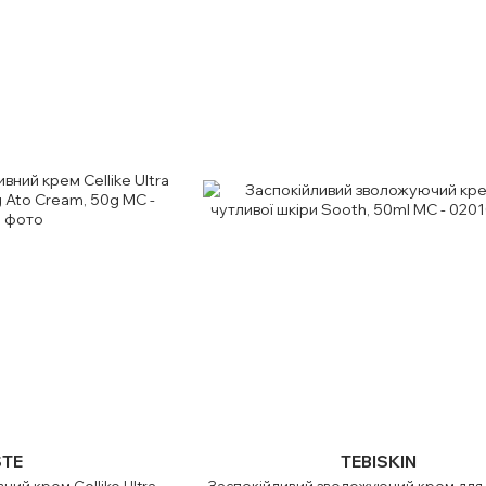
TE
TEBISKIN
ий крем Сellike Ultra
Заспокійливий зволожуючий крем для 