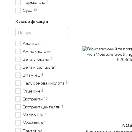
7
Нормальна
13
Суха
Класифікація
1
Алантоїн
1
Амінокислоти
2
Бетаглюкани
1
Бетаїн саліцилат
3
Вітамін Е
3
Гіалуронова кислота
2
Гліцерин
10
Екстракти
1
Екстракт центелли
1
Масло Ши
1
Мочевина
NOS
3
Пантенол
Відновлюючий та поживн