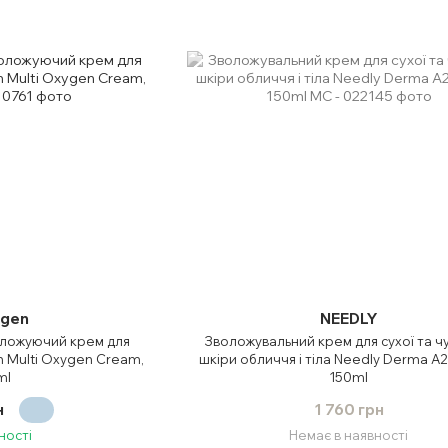
igen
NEEDLY
оложуючий крем для
Зволожувальний крем для сухої та ч
n Multi Oxygen Cream,
шкіри обличчя і тіла Needly Derma A
ml
150ml
н
1 760 грн
ності
Немає в наявності