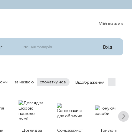
Мій кошик
Вхід
г
ожчі
за назвою
спочатку нові
Відображення:
ля
Догляд за
Сонцезахист
Тонуючі