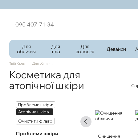
Перейти к основному контенту
095 407-71-34
Для
Для
Для
Девайси
обличчя
тіла
волосся
Твій Крем
Для обличчя
Косметика для
атопічної шкіри
Со
Проблеми шкіри:
Атопічна шкіра
Очистити фільтр
Проблеми шкіри
Очищення