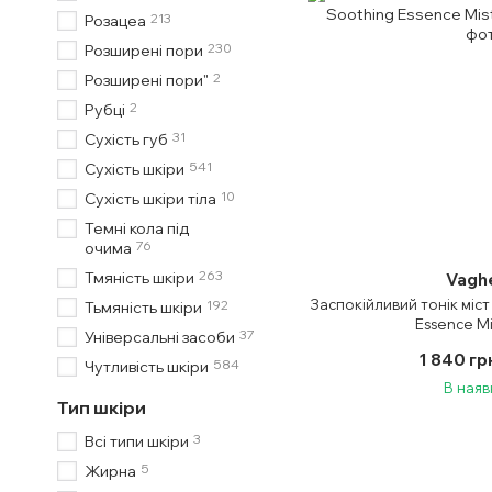
213
Розацеа
230
Розширені пори
2
Розширені пори"
2
Рубці
31
Сухість губ
541
Сухість шкіри
10
Сухість шкіри тіла
Темні кола під
76
очима
263
Тмяність шкіри
Vagh
Заспокійливий тонік міст
192
Тьмяність шкіри
Essence Mi
37
Універсальні засоби
1 840 гр
584
Чутливість шкіри
В наяв
Тип шкіри
3
Всі типи шкіри
5
Жирна