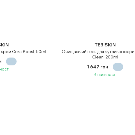
SKIN
TEBISKIN
крем Cera-Boost, 50ml
Очищаючий гель для чутливої шкіри
Clean, 200ml
н
1 647 грн
ності
В наявності