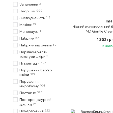
3
Запалення
555
Зморшки
118
Зневодненість
Ima
19
Макіяж
Ніжний очищювальний б
1
MD Gentle Clean
Менопауза
57
Набряки
1 352 гр
30
Набряки під очима
В наяв
Нерівномірність
2
текстури шкіри
427
Пігментація
Порушений барʼєр
319
шкіри
Порушення
104
мікробіому
373
Постакне
Постпроцедурний
94
догляд
222
Почервоніння