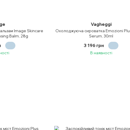
ge
Vagheggi
альзам Image Skincare
Охолоджуюча сироватка Emozioni Plu
sing Balm, 28g
Serum, 30ml
н
3 196 грн
ності
В наявності