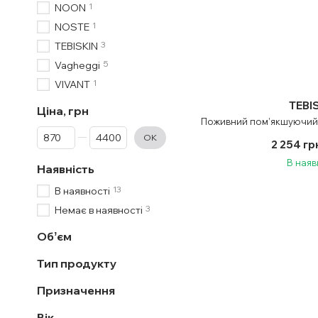
1
NOON
1
NOSTE
3
TEBISKIN
5
Vagheggi
1
VIVANT
TEBI
Ціна, грн
Поживний пом’якшуючий 
От Ціна, грн
До Ціна, грн
ОК
2 254 гр
В наяв
Наявність
13
В наявності
3
Немає в наявності
Обʼєм
Тип продукту
Призначення
Вік