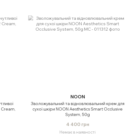
NOON
утливої
Зволожувальний та відновлювальний крем для
2 Cream,
сухої шкіри NOON Aesthetics Smart Occlusive
System, 50g
4 400 грн
Немає в наявності