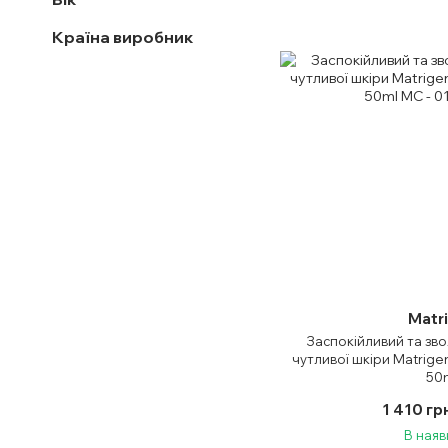
Країна виробник
Matr
Заспокійливий та зв
чутливої шкіри Matrige
50
1 410 гр
В наяв