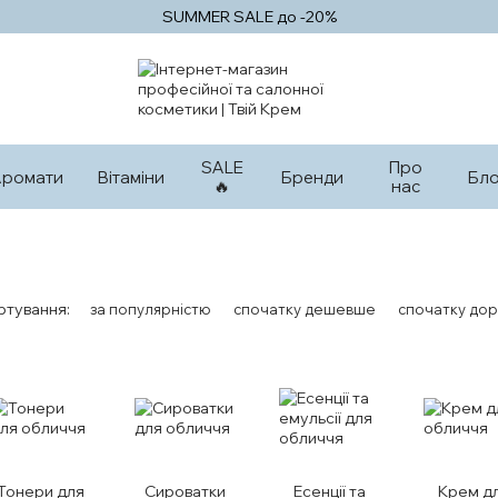
SUMMER SALE до -20%
SALE
Про
Аромати
Вітаміни
Бренди
Бло
🔥
нас
ртування:
за популярністю
спочатку дешевше
спочатку дор
Тонери для
Сироватки
Есенції та
Крем д