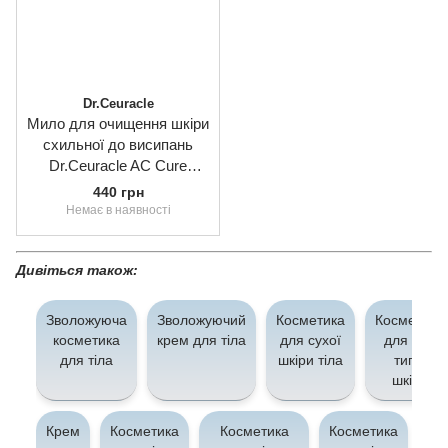
Dr.Ceuracle
Мило для очищення шкіри
схильної до висипань
Dr.Ceuracle AC Cure
Solution Medicare Soap,
440 грн
93.5g
Немає в наявності
Дивіться також:
Зволожуюча
Зволожуючий
Косметика
Косметика
косметика
крем для тіла
для сухої
для всіх
для тіла
шкіри тіла
типів
шкіри
Крем
Косметика
Косметика
Косметика
Ко