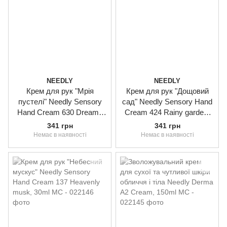
NEEDLY
NEEDLY
Крем для рук "Мрія
Крем для рук "Дощовий
пустелі" Needly Sensory
сад" Needly Sensory Hand
Hand Cream 630 Dreamy
Cream 424 Rainy garden,
desert, 30ml
30ml
341 грн
341 грн
Немає в наявності
Немає в наявності