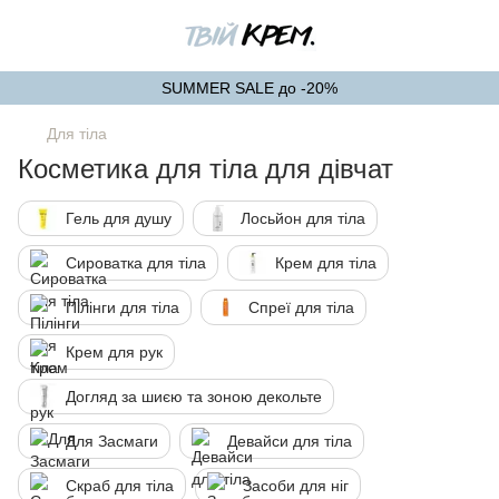
SUMMER SALE до -20%
Для тіла
Косметика для тіла для дівчат
Гель для душу
Лосьйон для тіла
Сироватка для тіла
Крем для тіла
Пілінги для тіла
Спреї для тіла
Крем для рук
Догляд за шиєю та зоною декольте
Для Засмаги
Девайси для тіла
Скраб для тіла
Засоби для ніг