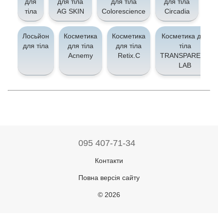
для
для тіла
для тіла
для тіла
д
тіла
AG SKIN
Colorescience
Circadia
d
Лосьйон
Косметика
Косметика
Косметика для
для тіла
для тіла
для тіла
тіла
Acnemy
Retix.C
TRANSPARENT
LAB
095 407-71-34
Контакти
Повна версія сайту
© 2026