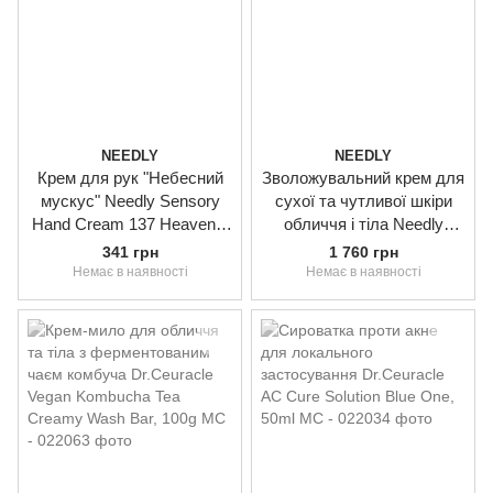
NEEDLY
NEEDLY
Крем для рук "Небесний
Зволожувальний крем для
мускус" Needly Sensory
сухої та чутливої шкіри
Hand Cream 137 Heavenly
обличчя і тіла Needly
musk, 30ml
Derma A2 Cream, 150ml
341 грн
1 760 грн
Немає в наявності
Немає в наявності