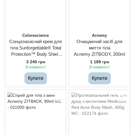
Colorescience
Acnemy
Сонцезахисний крем для
Очищаючий засіб для
тіла Sunforgettable® Total
миття тіла
Protection™ Body Shield
Acnemy ZITBODY, 200ml
Classic SPF 50, 120ml
3 240 грн
1 188 грн
В наявності
В наявності
Купити
Купити