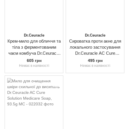
Dr.Ceuracle
Dr.Ceuracle
Крем-мило для обличчя та
Сироватка проти акне для
тіла з ферментованим
локального застосування
чаєм комбуча Dr.Ceuracle
Dr.Ceuracle АC Cure
Vegan Kombucha Tea
Solution Blue One, 50ml
605 грн
495 грн
Creamy Wash Bar, 100g
Немає в наявності
Немає в наявності