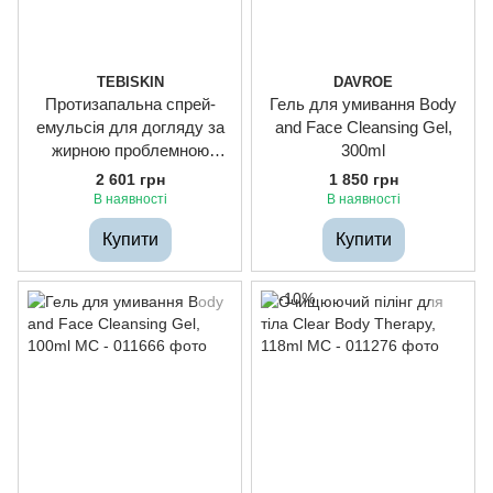
TEBISKIN
DAVROE
Протизапальна спрей-
Гель для умивання Body
емульсія для догляду за
and Face Cleansing Gel,
жирною проблемною
300ml
шкірою в області спини і
2 601 грн
1 850 грн
грудей Osk-Cb, 100ml
В наявності
В наявності
Купити
Купити