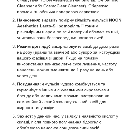
Cleanser або CosmoClear Cleanser). Обережно
промокніть обличчя паперовою серветкою.
Нанесення:
видавіть помірну кількість емульсії
NOON
Aesthetics Lacto-S
і розподіліть її тонким
рівномірним шаром по всій поверхні обличчя та шиї,
уникаючи зони безпосередньо навколо очей.
Режим догляду:
використовуйте засіб до двох разів
на добу (вранці та ввечері) або суворо за інструкцією
вашого фахівця зі шкіри. Якщо на початку
використання виникає легке сухе лущення, частоту
нанесень можна зменшити до 1 разу на день або
через день.
Поєднання:
емульсія чудово комбінується та
гармонізує з іншими лікувальними сироватками
бренду або медичними мазями, виступаючи як
самостійний легкий зволожувальний засіб для
жирного типу шкіри.
Захист:
у денний час, у зв'язку з наявністю кислот у
складі, після повного поглинання гідрогелю
обов'язково наносьте сонцезахисний засіб