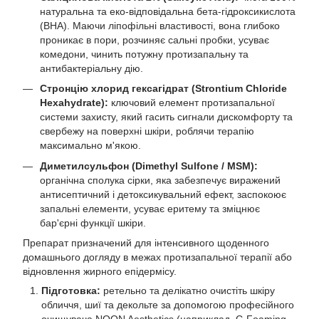
натуральна та еко-відповідальна бета-гідроксикислота
(BHA). Маючи ліпофільні властивості, вона глибоко
проникає в пори, розчиняє сальні пробки, усуває
комедони, чинить потужну протизапальну та
антибактеріальну дію.
Стронцію хлорид гексагідрат (Strontium Chloride
Hexahydrate):
ключовий елемент протизапальної
системи захисту, який гасить сигнали дискомфорту та
свербежу на поверхні шкіри, роблячи терапію
максимально м'якою.
Диметилсульфон (Dimethyl Sulfone / MSM):
органічна сполука сірки, яка забезпечує виражений
антисептичний і детоксикувальний ефект, заспокоює
запальні елементи, усуває еритему та зміцнює
бар'єрні функції шкіри.
Препарат призначений для інтенсивного щоденного
домашнього догляду в межах протизапальної терапії або
відновлення жирного епідермісу.
Підготовка:
ретельно та делікатно очистіть шкіру
обличчя, шиї та декольте за допомогою професійного
очищувача NOON Aesthetics (наприклад, C-Foaming