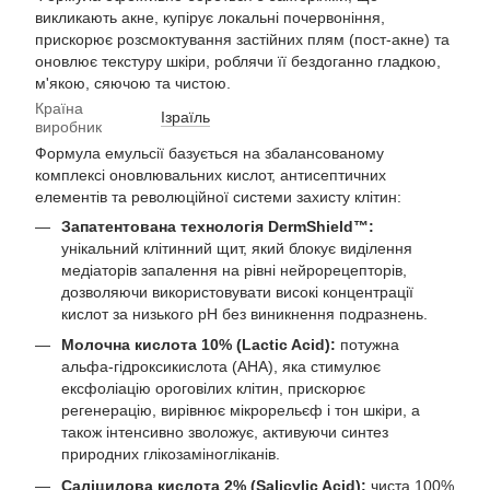
викликають акне, купірує локальні почервоніння,
прискорює розсмоктування застійних плям (пост-акне) та
оновлює текстуру шкіри, роблячи її бездоганно гладкою,
м'якою, сяючою та чистою.
Країна
Ізраїль
виробник
Формула емульсії базується на збалансованому
комплексі оновлювальних кислот, антисептичних
елементів та революційної системи захисту клітин:
Запатентована технологія DermShield™:
унікальний клітинний щит, який блокує виділення
медіаторів запалення на рівні нейрорецепторів,
дозволяючи використовувати високі концентрації
кислот за низького pH без виникнення подразнень.
Молочна кислота 10% (Lactic Acid):
потужна
альфа-гідроксикислота (AHA), яка стимулює
ексфоліацію ороговілих клітин, прискорює
регенерацію, вирівнює мікрорельєф і тон шкіри, а
також інтенсивно зволожує, активуючи синтез
природних глікозаміногліканів.
Саліцилова кислота 2% (Salicylic Acid):
чиста 100%