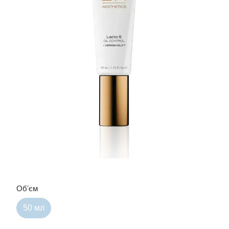
Обʼєм
50 мл