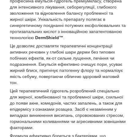
професійна емульсія-гідрогель преміумкласу, створена
для інтенсивного лікування, себорегуляції, глибокого
зволоження та відновлення балансу проблемної та
жирної шкіри. Унікальність препарату полягає в
синергетичному поєднанні потужних ексфоліювальних та
протизапальних кислот з інноваційною запатентованою
технологією
DermShield™
.
Це дозволяє доставляти терапевтичні концентрації
активних речовин у глибокі шари дерми без типових
побічних ефектів, як-от сильне лущення, печіння чи
подразнення. Емульсія ефективно очищує пори, усуває
жирний блиск, пригнічує патогенну флору та нормалізує
якість себуму, повертаючи обличчю здоровий матовий
тон.
Цей терапевтичний гідрогель розроблений спеціально
для жирної, комбінованої та проблемної шкіри, схильної
до появи акне, комедонів, частих запалень, а також для
епідермісу з ознаками розацеа. Засіб є незамінним у
випадках виникнення висипань, спровокованих стресом,
гормональними коливаннями чи агресивними зовнішніми
факторами.
Формула ефективно бореться з бактеріями, що