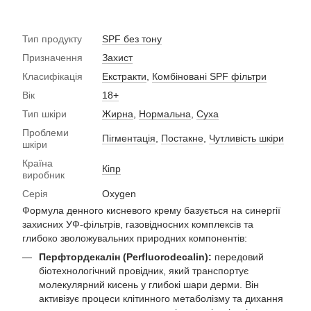
Тип продукту
SPF без тону
Призначення
Захист
Класифікація
Екстракти
,
Комбіновані SPF фільтри
Вік
18+
Тип шкіри
Жирна
,
Нормальна
,
Суха
Проблеми
Пігментація
,
Постакне
,
Чутливість шкіри
шкіри
Країна
Кіпр
виробник
Серія
Oxygen
Формула денного кисневого крему базується на синергії
захисних УФ-фільтрів, газовідносних комплексів та
глибоко зволожувальних природних компонентів:
Перфтордекалін (Perfluorodecalin):
передовий
біотехнологічний провідник, який транспортує
молекулярний кисень у глибокі шари дерми. Він
активізує процеси клітинного метаболізму та дихання