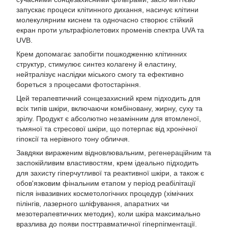
запускає процеси клітинного дихання, насичує клітини
молекулярним киснем та одночасно створює стійкий
екран проти ультрафіолетових променів спектра UVA та
UVB.
Крем допомагає запобігти пошкодженню клітинних
структур, стимулює синтез колагену й еластину,
нейтралізує наслідки міського смогу та ефективно
бореться з процесами фотостаріння.
Цей терапевтичний сонцезахисний крем підходить для
всіх типів шкіри, включаючи комбіновану, жирну, суху та
зрілу. Продукт є абсолютно незамінним для втомленої,
тьмяної та стресової шкіри, що потерпає від хронічної
гіпоксії та нерівного тону обличчя.
Завдяки вираженим відновлювальним, регенераційним та
заспокійливим властивостям, крем ідеально підходить
для захисту гіперчутливої та реактивної шкіри, а також є
обов'язковим фінальним етапом у період реабілітації
після інвазивних косметологічних процедур (хімічних
пілінгів, лазерного шліфування, апаратних чи
мезотерапевтичних методик), коли шкіра максимально
вразлива до появи посттравматичної гіперпігментації.