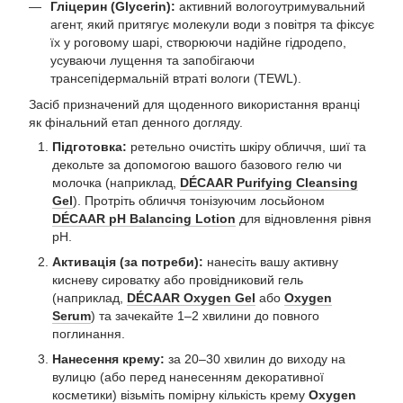
Гліцерин (Glycerin):
активний вологоутримувальний
агент, який притягує молекули води з повітря та фіксує
їх у роговому шарі, створюючи надійне гідродепо,
усуваючи лущення та запобігаючи
трансепідермальній втраті вологи (TEWL).
Засіб призначений для щоденного використання вранці
як фінальний етап денного догляду.
Підготовка:
ретельно очистіть шкіру обличчя, шиї та
декольте за допомогою вашого базового гелю чи
молочка (наприклад,
DÉCAAR Purifying Cleansing
Gel
). Протріть обличчя тонізуючим лосьйоном
DÉCAAR pH Balancing Lotion
для відновлення рівня
pH.
Активація (за потреби):
нанесіть вашу активну
кисневу сироватку або провідниковий гель
(наприклад,
DÉCAAR Oxygen Gel
або
Oxygen
Serum
) та зачекайте 1–2 хвилини до повного
поглинання.
Нанесення крему:
за 20–30 хвилин до виходу на
вулицю (або перед нанесенням декоративної
косметики) візьміть помірну кількість крему
Oxygen