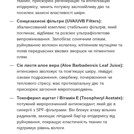
тканин, прискорює регенерацію та епітелізацію
епідермісу, чинить потужну заспокійливу дію та
посилює захисні властивості шкіри.
Сонцезахисні фільтри (UVA/UVB Filters):
збалансований комплекс стабільних фільтрів, який
поглинає, відбиває та розсіює ультрафіолетове
випромінювання. Запобігає сонячним опікам,
руйнуванню волокон колагену, клітинним мутаціям та
появі передчасних вікових зморшок чи пігментних
плям.
Сік листя алое вера (Aloe Barbadensis Leaf Juice):
інтенсивно зволожує та пом'якшує шкіру, ліквідує
ознаки подразнення, свербежу, почервоніння чи
теплового стресу, має протизапальну дію та
прискорює загоєння мікропошкоджень.
Токоферил ацетат / Вітамін E (Tocopheryl Acetate):
потужний жиророзчинний антиоксидант, який діє в
синергії з SPF-фільтрами. Він блокує атаку вільних
радикалів, захищає ліпідний бар'єр епідермісу від
руйнування, покращує еластичність тканин та
підтримує рівень вологи.