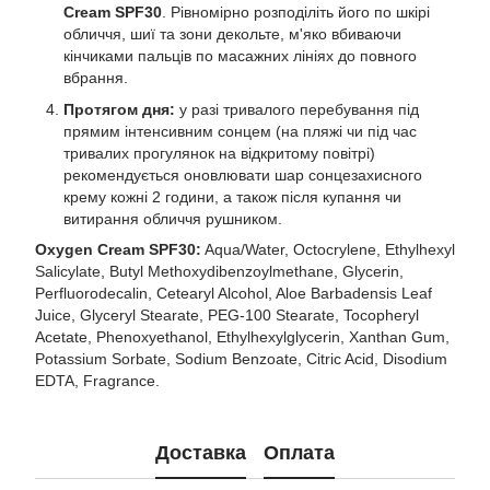
Cream SPF30
. Рівномірно розподіліть його по шкірі
обличчя, шиї та зони декольте, м'яко вбиваючи
кінчиками пальців по масажних лініях до повного
вбрання.
Протягом дня:
у разі тривалого перебування під
прямим інтенсивним сонцем (на пляжі чи під час
тривалих прогулянок на відкритому повітрі)
рекомендується оновлювати шар сонцезахисного
крему кожні 2 години, а також після купання чи
витирання обличчя рушником.
Oxygen Cream SPF30:
Aqua/Water, Octocrylene, Ethylhexyl
Salicylate, Butyl Methoxydibenzoylmethane, Glycerin,
Perfluorodecalin, Cetearyl Alcohol, Aloe Barbadensis Leaf
Juice, Glyceryl Stearate, PEG-100 Stearate, Tocopheryl
Acetate, Phenoxyethanol, Ethylhexylglycerin, Xanthan Gum,
Potassium Sorbate, Sodium Benzoate, Citric Acid, Disodium
EDTA, Fragrance.
Доставка
Оплата