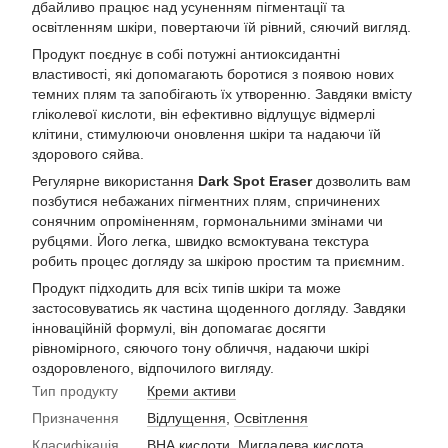
дбайливо працює над усуненням пігментації та
освітленням шкіри, повертаючи їй рівний, сяючий вигляд.
Продукт поєднує в собі потужні антиоксидантні
властивості, які допомагають боротися з появою нових
темних плям та запобігають їх утворенню. Завдяки вмісту
гліколевої кислоти, він ефективно відлущує відмерлі
клітини, стимулюючи оновлення шкіри та надаючи їй
здорового сяйва.
Регулярне використання
Dark Spot Eraser
дозволить вам
позбутися небажаних пігментних плям, спричинених
сонячним опроміненням, гормональними змінами чи
рубцями. Його легка, швидко всмоктувана текстура
робить процес догляду за шкірою простим та приємним.
Продукт підходить для всіх типів шкіри та може
застосовуватись як частина щоденного догляду. Завдяки
інноваційній формулі, він допомагає досягти
рівномірного, сяючого тону обличчя, надаючи шкірі
оздоровленого, відпочилого вигляду.
Тип продукту
Креми активи
Призначення
Відлущення
,
Освітлення
Класифікація
ВНА кислоти
,
Мигдалева кислота
,