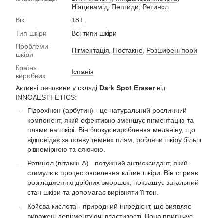
Ніацинамід
,
Пептиди
,
Ретинол
Вік
18+
Тип шкіри
Всі типи шкіри
Проблеми
Пігментація
,
Постакне
,
Розширені пори
шкіри
Країна
Іспанія
виробник
Активні речовини у складі
Dark Spot Eraser
від
INNOAESTHETICS:
Гідрохінон (арбутин) - це натуральний рослинний
компонент, який ефективно зменшує пігментацію та
плями на шкірі. Він блокує вироблення меланіну, що
відповідає за появу темних плям, роблячи шкіру більш
рівномірною та сяючою.
Ретинол (вітамін А) - потужний антиоксидант, який
стимулює процес оновлення клітин шкіри. Він сприяє
розгладженню дрібних зморшок, покращує загальний
стан шкіри та допомагає вирівняти її тон.
Койєва кислота - природний інгредієнт, що виявляє
виражені депігментуючі властивості. Вона пригнічує