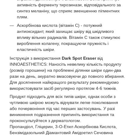
активність ферменту тирозинази, відповідального за
синтез меланіну, що сприяє зменшенню пігментних
плям.
Аскорбінова кислота (вітамін С) - потужний
антиоксидант, який захищає шкіру від шкідливого
впливу вільних радикалів. Вітамін С також стимулює
вироблення колагену, покращуючи пружність і
еластичність шкіри.
Інструкція з використання
Dark Spot Eraser
від
INNOAESTHETICS: Наносіть невелику кількість продукту
(розмір горошини) на проблемні ділянки шкіри один-два
рази на день, акуратно вмасовуючи до повного вбирання.
Для досягнення найкращого результату рекомендуємо
використовувати засіб регулярно протягом 4-6 тижнів.
Продукт підходить для всіх типів шкіри, однак особи з
чутливою шкірою можуть відчувати легке поколювання
або почервоніння під час перших застосувань. У разі
виникнення подразнення припиніть використання та
проконсультуйтеся з дерматологом.
Пропандіол, Гліцерин, 3-О-Етил Аскорбінова Кислота,
Бензімідазольний Діамантовий Амідоетил Сечовина