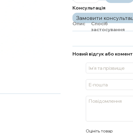
Консультація
Замовити консульта
Опис
Спосіб
застосування
Новий відгук або комен
Оцініть товар