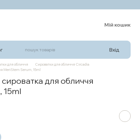
Мій кошик
Вхід
г
тки для обличчя
Сироватки для обличчя Circadia
я MeriStem Serum, 15ml
сироватка для обличчя
 15ml