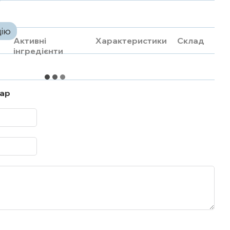
цію
Активні
Характеристики
Склад
інгредієнти
тар