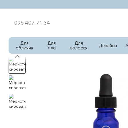
Перейти к основному контенту
095 407-71-34
Для
Для
Для
Девайси
обличчя
тіла
волосся