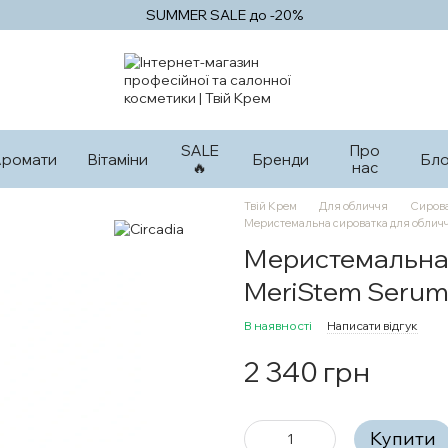
SUMMER SALE до -20%
SALE
Про
Аромати
Вітаміни
Бренди
Бло
🔥
нас
Твій Крем
Для обличчя
Сирова
Меристемальна сироватка для обличч
Меристемальна 
MeriStem Serum,
В наявності
Написати відгук
2 340 грн
Купити