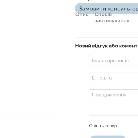
Замовити консульта
Опис
Спосіб
застосування
Новий відгук або комен
Оцініть товар