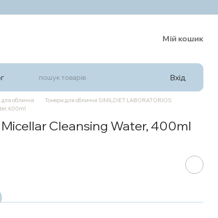
Мій кошик
Вхід
г
 для обличчя
Тонери для обличчя SIMILDIET LABORATORIOS
ter, 400ml
Micellar Cleansing Water, 400ml