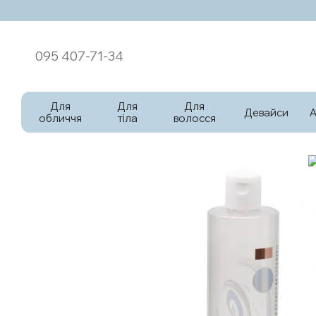
Перейти к основному контенту
095 407-71-34
Для
Для
Для
Девайси
обличчя
тіла
волосся