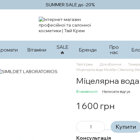
SUMMER SALE до -20%
SALE
Про
Аромати
Вітаміни
Бренди
Бло
🔥
нас
Твій Крем
Для обличчя
Тонери
Міцелярна вода Micellar Cleansing Wa
Міцелярна вода 
В наявності
Написати відгук
1 600 грн
Купити
Консультація