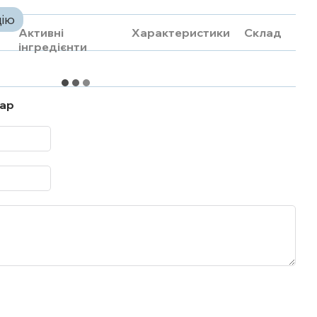
цію
Активні
Характеристики
Склад
інгредієнти
тар