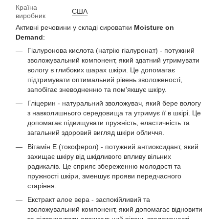
Країна
США
виробник
Активні речовини у складі сироватки
Moisture on
Demand
:
Гіалуронова кислота (натрію гіалуронат) - потужний
зволожувальний компонент, який здатний утримувати
вологу в глибоких шарах шкіри. Це допомагає
підтримувати оптимальний рівень зволоженості,
запобігає зневодненню та пом'якшує шкіру.
Гліцерин - натуральний зволожувач, який бере вологу
з навколишнього середовища та утримує її в шкірі. Це
допомагає підвищувати пружність, еластичність та
загальний здоровий вигляд шкіри обличчя.
Вітамін Е (токоферол) - потужний антиоксидант, який
захищає шкіру від шкідливого впливу вільних
радикалів. Це сприяє збереженню молодості та
пружності шкіри, зменшує прояви передчасного
старіння.
Екстракт алое вера - заспокійливий та
зволожувальний компонент, який допомагає відновити