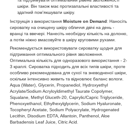
та підтримувати оптимальний рівень зволоженості
шкіри. Він також має протизапальні властивості та
здатний пом'якшувати шкіру.
Інструкція з використання
Moisture on Demand
: Наносіть
сироватку на очищену шкіру обличчя двічі на день -
вранці та ввечері. Нанесіть необхідну кількість на долоню,
а потім ніжно вмасовуйте в шкіру круговими рухами.
Рекомендується використовувати сироватку щодня для
підтримання оптимального рівня зволоження.
Оптимальна кількість для одноразового використання - 2-
3 краплі. Сироватка підходить для всіх типів шкіри, проте
особливо рекомендована для сухої та зневодненої шкіри,
оскільки інтенсивно живить та відновлює баланс вологи.
Aqua (Water), Glycerin, Propanediol, Hydroxyethyl
Acrylate/Sodium Acryloyldimethyl Taurate Copolymer,
Squalane, Methyl Gluceth-20, Caprylic/Capric Triglyceride,
Phenoxyethanol, Ethylhexylglycerin, Sodium Hyaluronate,
Tocopheryl Acetate, Sodium Polyacrylate, Hydrogenated
Lecithin, Disodium EDTA, Allantoin, Panthenol, Aloe
Barbadensis Leaf Juice, Citric Acid.