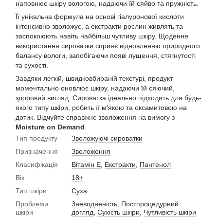
наповнює шкіру вологою, надаючи їй сяйво та пружність.
Її унікальна формула на основі гіалуронової кислоти
інтенсивно зволожує, а екстракти рослин живлять та
заспокоюють навіть найбільш чутливу шкіру. Щоденне
використання сироватки сприяє відновленню природного
балансу вологи, запобігаючи появі лущення, стягнутості
та сухості.
Завдяки легкій, швидковбираній текстурі, продукт
моментально оновлює шкіру, надаючи їй сяючий,
здоровий вигляд. Сироватка ідеально підходить для будь-
якого типу шкіри, робить її м'якою та оксамитовою на
дотик. Відчуйте справжнє зволоження на вимогу з
Moisture on Demand
.
Тип продукту
Зволожуючі сироватки
Призначення
Зволоження
Класифікація
Вітамін Е
,
Екстракти
,
Пантенол
Вік
18+
Тип шкіри
Суха
Проблеми
Зневодненість
,
Постпроцедурний
шкіри
догляд
,
Сухість шкіри
,
Чутливість шкіри