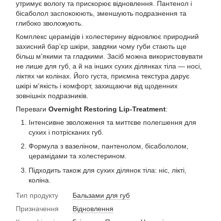
утримує вологу та прискорює відновлення. Пантенол і
бісаболол заспокоюють, зменшують подразнення та
глибоко зволожують.
Комплекс церамідів і холестерину відновлює природний
захисний бар’єр шкіри, завдяки чому губи стають ще
більш м’якими та гладкими. Засіб можна використовувати
не лише для губ, а й на інших сухих ділянках тіла — носі,
ліктях чи колінах. Його густа, приємна текстура дарує
шкірі м’якість і комфорт, захищаючи від щоденних
зовнішніх подразників.
Переваги
Overnight Restoring Lip-Treatment
:
Інтенсивне зволоження та миттєве полегшення для
сухих і потрісканих губ.
Формула з вазеліном, пантенолом, бісабололом,
церамідами та холестерином.
Підходить також для сухих ділянок тіла: ніс, лікті,
коліна.
Тип продукту
Бальзами для губ
Призначення
Відновлення