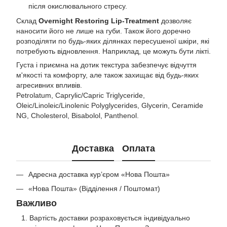
після окислювального стресу.
Склад
Overnight Restoring Lip-Treatment
дозволяє
наносити його не лише на губи. Також його доречно
розподіляти по будь-яких ділянках пересушеної шкіри, які
потребують відновлення. Наприклад, це можуть бути лікті.
Густа і приємна на дотик текстура забезпечує відчуття
м'якості та комфорту, але також захищає від будь-яких
агресивних впливів.
Petrolatum, Caprylic/Capric Triglyceride,
Oleic/Linoleic/Linolenic Polyglycerides, Glycerin, Ceramide
NG, Cholesterol, Bisabolol, Panthenol.
Доставка
Оплата
Адресна доставка кур’єром «Нова Пошта»
«Нова Пошта» (Відділення / Поштомат)
Важливо
Вартість доставки розраховується індивідуально