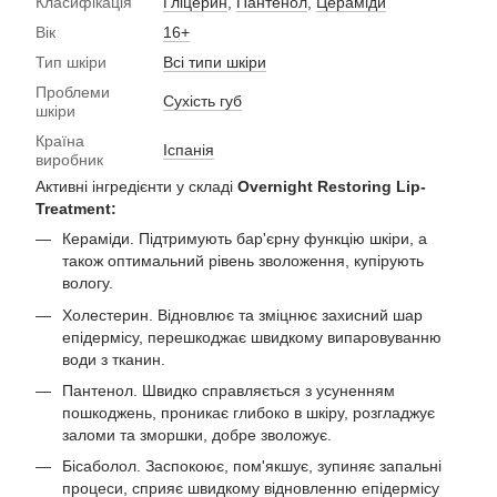
Класифікація
Гліцерин
,
Пантенол
,
Цераміди
Вік
16+
Тип шкіри
Всі типи шкіри
Проблеми
Сухість губ
шкіри
Країна
Іспанія
виробник
Активні інгредієнти у складі
Overnight Restoring Lip-
Treatment:
Кераміди. Підтримують бар'єрну функцію шкіри, а
також оптимальний рівень зволоження, купірують
вологу.
Холестерин. Відновлює та зміцнює захисний шар
епідермісу, перешкоджає швидкому випаровуванню
води з тканин.
Пантенол. Швидко справляється з усуненням
пошкоджень, проникає глибоко в шкіру, розгладжує
заломи та зморшки, добре зволожує.
Бісаболол. Заспокоює, пом'якшує, зупиняє запальні
процеси, сприяє швидкому відновленню епідермісу