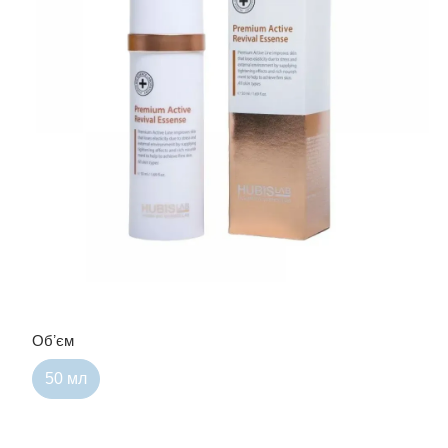
Обʼєм
50 мл