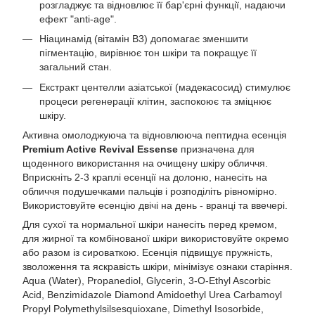
розгладжує та відновлює її бар'єрні функції, надаючи
ефект "anti-age".
Ніацинамід (вітамін В3) допомагає зменшити
пігментацію, вирівнює тон шкіри та покращує її
загальний стан.
Екстракт центелли азіатської (мадекасосид) стимулює
процеси регенерації клітин, заспокоює та зміцнює
шкіру.
Активна омолоджуюча та відновлююча пептидна есенція
Premium Active Revival Essense
призначена для
щоденного використання на очищену шкіру обличчя.
Вприскніть 2-3 краплі есенції на долоню, нанесіть на
обличчя подушечками пальців і розподіліть рівномірно.
Використовуйте есенцію двічі на день - вранці та ввечері.
Для сухої та нормальної шкіри нанесіть перед кремом,
для жирної та комбінованої шкіри використовуйте окремо
або разом із сироваткою. Есенція підвищує пружність,
зволоження та яскравість шкіри, мінімізує ознаки старіння.
Aqua (Water), Propanediol, Glycerin, 3-O-Ethyl Ascorbic
Acid, Benzimidazole Diamond Amidoethyl Urea Carbamoyl
Propyl Polymethylsilsesquioxane, Dimethyl Isosorbide,