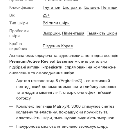
Класифікація
Глутатіон
,
Екстракти
,
Колаген
,
Пептиди
Вік
25+
Тип шкіри
Всі типи шкіри
Проблеми
Зморшки
,
Пігментація
,
Тьмяність шкіри
шкіри
Країна
Південна Корея
виробник
Активна омолоджуюча та відновлююча пептидна есенція
Premium Active Revival Essense
містить ретельно
підібрані активні інгредієнти, спрямовані на комплексне
оновлення та омолодження шкіри.
Ацетил гексапептид-8 (Argireline®) - синтетичний
пептид, який допомагає зменшити глибину зморшок
та згладити мімічні лінії, створюючи ефект ін'єкцій
ботоксу.
Комплекс пептидів Matrixyl® 3000 стимулює синтез
колагену та еластину, покращуючи пружність та
еластичність шкіри, зменшуючи видимість зморшок.
Гіалуронова кислота інтенсивно зволожує шкіру,