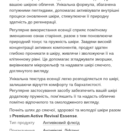
вашою шкірою обличчя. Унікальна формула, збагачена
потужними пептидами, допомагає активізувати внутрішні
процеси оновлення шкіри, стимулюючи її природну
здатність до регенерації.
Регулярне використання есенції сприяє помітному
зменшенню ознак старіння, разом з тим поновлюючи
природний тонус та пружність шкіри. Завдяки високій
концентрації активних компонентів, продукт здатен
глибоко проникати в шкіру, живлячи і зволожуючи її на
клітинному рівні. Це допомагає згладжувати зморшки,
вирівнювати мікрорельєф та надавати шкірі сяючого,
доглянутого вигляду.
Унікальна текстура есенції легко розподіляється по шкірі,
залишаючи відчуття комфорту та бархатистості.
Регулярне застосування засобу забезпечить вашій шкірі
додаткову пружність, пом'якшить її та надасть обличчю
помітно відпочилого та омолодженого вигляду.
Почніть шлях до сяючої, здорової та молодої шкіри разом
з
Premium Active Revival Essense
.
Тип продукту
Антивіковий флюїд
Призначення
Антивікові
,
Ліфтинг