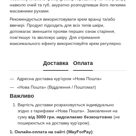
навколо очей та губ, акуратно розподіливши його легкими
масажними рухами.
Рекомендується використовувати крем вранці та/або
ввечері. Продукт підходить для всіх типів шкіри,
допомагає зменшити прояви перших ознак старіння,
пом'якшує та зволожує шкіру. Для отримання
максимального ефекту використовуйте крем регулярно.
Доставка
Оплата
Адресна доставка кур’єром «Нова Пошта»
«Нова Пошта» (Відділення / Поштомат)
Важливо
Вартість доставки розраховується індивідуально
згідно з тарифами «Нова Пошта». Замовлення на
суму
від 3000 грн. надсилаємо безкоштовно
(не
поширюється на доставку курʼєром).
1. Онлайн-оплата на сайті (WayForPay)
: