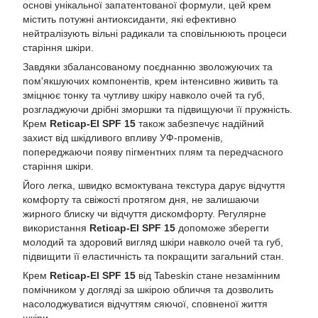
основі унікальної запатентованої формули, цей крем
містить потужні антиоксиданти, які ефективно
нейтралізують вільні радикали та сповільнюють процеси
старіння шкіри.
Завдяки збалансованому поєднанню зволожуючих та
пом'якшуючих компонентів, крем інтенсивно живить та
зміцнює тонку та чутливу шкіру навколо очей та губ,
розгладжуючи дрібні зморшки та підвищуючи її пружність.
Крем
Reticap-El SPF 15
також забезпечує надійний
захист від шкідливого впливу УФ-променів,
попереджаючи появу пігментних плям та передчасного
старіння шкіри.
Його легка, швидко всмоктувана текстура дарує відчуття
комфорту та свіжості протягом дня, не залишаючи
жирного блиску чи відчуття дискомфорту. Регулярне
використання
Reticap-El SPF 15
допоможе зберегти
молодий та здоровий вигляд шкіри навколо очей та губ,
підвищити її еластичність та покращити загальний стан.
Крем
Reticap-El SPF 15
від Tabeskin стане незамінним
помічником у догляді за шкірою обличчя та дозволить
насолоджуватися відчуттям сяючої, сповненої життя