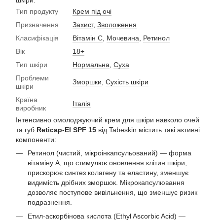
шкіри.
Тип продукту
Крем під очі
Призначення
Захист
,
Зволоження
Класифікація
Вітамін С
,
Мочевина
,
Ретинол
Вік
18+
Тип шкіри
Нормальна
,
Суха
Проблеми
Зморшки
,
Сухість шкіри
шкіри
Країна
Італія
виробник
Інтенсивно омолоджуючий крем для шкіри навколо очей
та губ
Reticap-El SPF 15
від Tabeskin містить такі активні
компоненти:
Ретинол (чистий, мікроінкапсульований) — форма
вітаміну A, що стимулює оновлення клітин шкіри,
прискорює синтез колагену та еластину, зменшує
видимість дрібних зморшок. Мікрокапсулювання
дозволяє поступове вивільнення, що зменшує ризик
подразнення.
Етил-аскорбінова кислота (Ethyl Ascorbic Acid) —