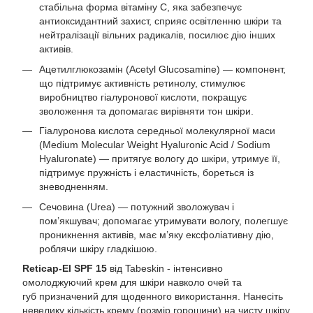
стабільна форма вітаміну C, яка забезпечує
антиоксидантний захист, сприяє освітленню шкіри та
нейтралізації вільних радикалів, посилює дію інших
активів.
Ацетилглюкозамін (Acetyl Glucosamine) — компонент,
що підтримує активність ретинолу, стимулює
виробництво гіалуронової кислоти, покращує
зволоження та допомагає вирівняти тон шкіри.
Гіалуронова кислота середньої молекулярної маси
(Medium Molecular Weight Hyaluronic Acid / Sodium
Hyaluronate) — притягує вологу до шкіри, утримує її,
підтримує пружність і еластичність, бореться із
зневодненням.
Сечовина (Urea) — потужний зволожувач і
пом’якшувач; допомагає утримувати вологу, полегшує
проникнення активів, має м’яку ексфоліативну дію,
роблячи шкіру гладкішою.
Reticap-El SPF 15
від Tabeskin - інтенсивно
омолоджуючий крем для шкіри навколо очей та
губ призначений для щоденного використання. Нанесіть
невелику кількість крему (розмір горошини) на чисту шкіру