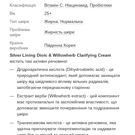
Класифікація
Вітамін С
,
Ніацинамід
,
Пробіотики
Вік
25+
Тип шкіри
Жирна
,
Нормальна
Проблеми
Жирність шкіри
шкіри
Країна
Південна Корея
виробник
Silver Lining Dioic & Willowherb Clarifying Cream
містить такі активні речовини:
Дігідроарктична кислота (Dihydroabietic acid) - це
природний антиоксидант, який допомагає захищати
шкіру від шкідливого впливу вільних радикалів,
запобігаючи передчасному старінню.
Екстракт верби (Willowherb extract) - цей компонент
має протизапальні та заспокійливі властивості, що
допомагає зменшити почервоніння та подразнення
шкіри.
Транексамова кислота - це активна речовина, яка
здатна пригнічувати гіперпігментацію та надавати
шкірі більш рівний та сяючий вигляд.