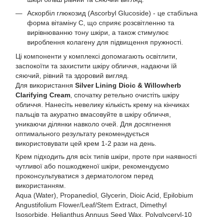
Аскорбіл глюкозид (Ascorbyl Glucoside) - це стабільна
форма вітаміну С, що сприяє розсвітленню та
вирівнюванню тону шкіри, а також стимулює
вироблення колагену для підвищення пружності.
Ці компоненти у комплексі допомагають освітлити,
заспокоїти та захистити шкіру обличчя, надаючи їй
сяючий, рівний та здоровий вигляд.
Для використання
Silver Lining Dioic & Willowherb
Clarifying Cream
, спочатку ретельно очистіть шкіру
обличчя. Нанесіть невелику кількість крему на кінчиках
пальців та акуратно вмасовуйте в шкіру обличчя,
уникаючи ділянки навколо очей. Для досягнення
оптимального результату рекомендується
використовувати цей крем 1-2 рази на день.
Крем підходить для всіх типів шкіри, проте при наявності
чутливої або пошкодженої шкіри, рекомендуємо
проконсультуватися з дерматологом перед
використанням.
Aqua (Water), Propanediol, Glycerin, Dioic Acid, Epilobium
Angustifolium Flower/Leaf/Stem Extract, Dimethyl
Isosorbide, Helianthus Annuus Seed Wax, Polyglyceryl-10