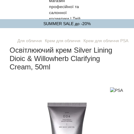
SUMMER SALE до -20%
Для обличчя
Крем для обличчя
Крем для обличчя PSA
О
Освітлюючий крем Silver Lining
Dioic & Willowherb Clarifying
Cream, 50ml