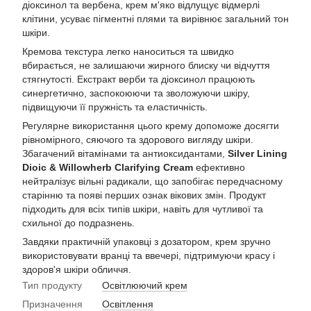
діоксинол та вербена, крем м'яко відлущує відмерлі
клітини, усуває пігментні плями та вирівнює загальний тон
шкіри.
Кремова текстура легко наноситься та швидко
вбирається, не залишаючи жирного блиску чи відчуття
стягнутості. Екстракт верби та діоксинол працюють
синергетично, заспокоюючи та зволожуючи шкіру,
підвищуючи її пружність та еластичність.
Регулярне використання цього крему допоможе досягти
рівномірного, сяючого та здорового вигляду шкіри.
Збагачений вітамінами та антиоксидантами,
Silver Lining
Dioic & Willowherb Clarifying Cream
ефективно
нейтралізує вільні радикали, що запобігає передчасному
старінню та появі перших ознак вікових змін. Продукт
підходить для всіх типів шкіри, навіть для чутливої та
схильної до подразнень.
Завдяки практичній упаковці з дозатором, крем зручно
використовувати вранці та ввечері, підтримуючи красу і
здоров'я шкіри обличчя.
Тип продукту
Освітлюючий крем
Призначення
Освітлення