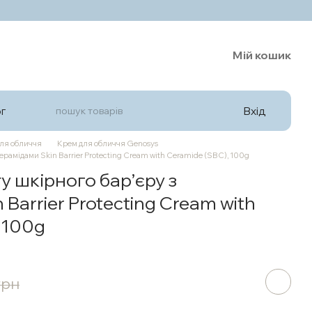
Мій кошик
Вхід
г
ля обличчя
Крем для обличчя Genosys
ерамідами Skin Barrier Protecting Cream with Ceramide (SBC), 100g
у шкірного бар’єру з
Barrier Protecting Cream with
 100g
грн