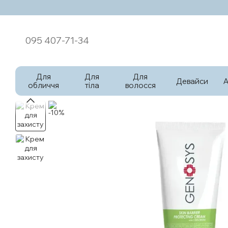
Перейти к основному контенту
095 407-71-34
Для
Для
Для
Девайси
обличчя
тіла
волосся