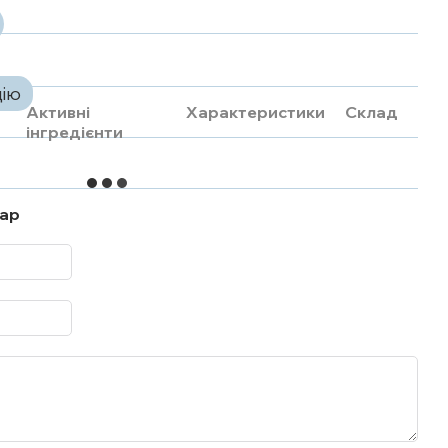
цію
Активні
Характеристики
Склад
інгредієнти
тар