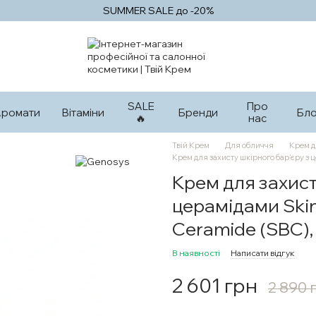
SUMMER SALE до -20%
SALE
Про
Аромати
Вітаміни
Бренди
Бло
🔥
нас
Твій Крем
Для обличчя
Крем д
Крем для захисту шкірного бар’єру з ц
Крем для захист
церамідами Skin 
Ceramide (SBC),
В наявності
Написати відгук
2 601 грн
2 890 