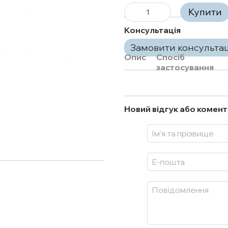
Купити
Консультація
Замовити консульта
Опис
Спосіб
застосування
Новий відгук або комен