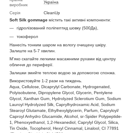
Україна
виробник
Серія
CleanUp
Soft Silk gommage
містить такі активні компоненти:
гідролізований поліпептид шовку (500Да),
токоферол
Нанесіть тонким шаром на вологу очищену шкіру.
Залиште на 5-7 хвилин.
М'яко скатайте легкими масажними рухами від центру
обличчя до периферії.
Залишки змийте теплою водою за допомогою спонжа.
Використовуйте 1-2 рази на тиждень.
Aqua, Cellulose, Dicaprylyl Carbonate, Hydrogenated,
Polyisobutene, Dipropylene Glycol, Glycerin, Pentylene
Glycol, Xanthan Gum, Hydrolyzed Sclerotium Gum, Sodium
Lauroyl Hydrolyzed Silk, Caprylhydroxamic Acid, Sodium
Stearoyl Glutamate, Ethylhexylglycerin, Parfum, Capryloyl/
Caproyl Anhydro Glucamide, Alcohol, sr-Spider Polypeptide-
1, Phenoxyethanol, 1,2-Hexanediol, Caprylyl Glycol, Silica,
Tin Oxide, Tocopherol, Hexyl Cinnamal, Linalool, CI 77891