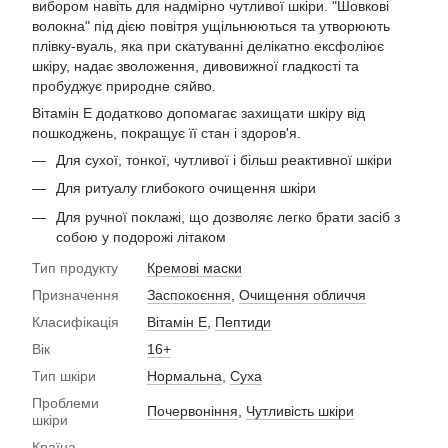
вибором навіть для надмірно чутливої шкіри. "Шовкові
волокна" під дією повітря ущільнюються та утворюють
плівку-вуаль, яка при скатуванні делікатно ексфоліює
шкіру, надає зволоження, дивовижної гладкості та
пробуджує природне сяйво.
Вітамін Е додатково допомагає захищати шкіру від
пошкоджень, покращує її стан і здоров'я.
Для сухої, тонкої, чутливої і більш реактивної шкіри
Для ритуалу глибокого очищення шкіри
Для ручної поклажі, що дозволяє легко брати засіб з
собою у подорожі літаком
Тип продукту
Кремові маски
Призначення
Заспокоєння
,
Очищення обличчя
Класифікація
Вітамін Е
,
Пептиди
Вік
16+
Тип шкіри
Нормальна
,
Суха
Проблеми
Почервоніння
,
Чутливість шкіри
шкіри
Країна