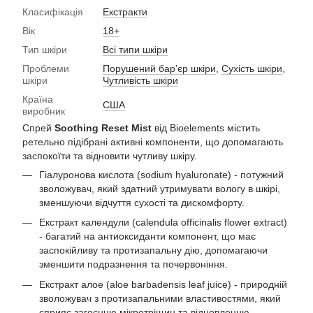
Класифікація
Екстракти
Вік
18+
Тип шкіри
Всі типи шкіри
Проблеми
Порушений барʼєр шкіри
,
Сухість шкіри
,
шкіри
Чутливість шкіри
Країна
США
виробник
Спрей
Soothing Reset Mist
від Bioelements містить
ретельно підібрані активні компоненти, що допомагають
заспокоїти та відновити чутливу шкіру.
Гіалуронова кислота (sodium hyaluronate) - потужний
зволожувач, який здатний утримувати вологу в шкірі,
зменшуючи відчуття сухості та дискомфорту.
Екстракт календули (calendula officinalis flower extract)
- багатий на антиоксиданти компонент, що має
заспокійливу та протизапальну дію, допомагаючи
зменшити подразнення та почервоніння.
Екстракт алое (aloe barbadensis leaf juice) - природній
зволожувач з протизапальними властивостями, який
сприяє загоєнню мікротріщин та відновленню