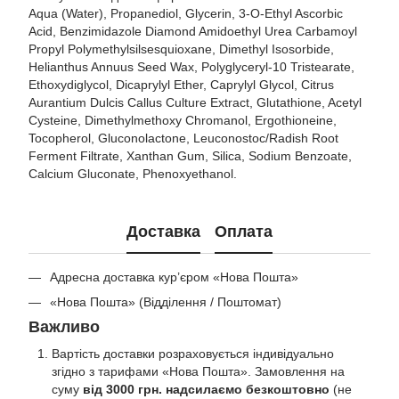
Aqua (Water), Propanediol, Glycerin, 3-O-Ethyl Ascorbic
Acid, Benzimidazole Diamond Amidoethyl Urea Carbamoyl
Propyl Polymethylsilsesquioxane, Dimethyl Isosorbide,
Helianthus Annuus Seed Wax, Polyglyceryl-10 Tristearate,
Ethoxydiglycol, Dicaprylyl Ether, Caprylyl Glycol, Citrus
Aurantium Dulcis Callus Culture Extract, Glutathione, Acetyl
Cysteine, Dimethylmethoxy Chromanol, Ergothioneine,
Tocopherol, Gluconolactone, Leuconostoc/Radish Root
Ferment Filtrate, Xanthan Gum, Silica, Sodium Benzoate,
Calcium Gluconate, Phenoxyethanol.
Доставка
Оплата
Адресна доставка кур’єром «Нова Пошта»
«Нова Пошта» (Відділення / Поштомат)
Важливо
Вартість доставки розраховується індивідуально
згідно з тарифами «Нова Пошта». Замовлення на
суму
від 3000 грн. надсилаємо безкоштовно
(не