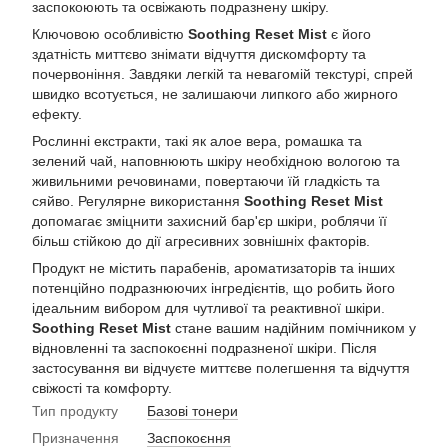
заспокоюють та освіжають подразнену шкіру.
Ключовою особливістю
Soothing Reset Mist
є його
здатність миттєво знімати відчуття дискомфорту та
почервоніння. Завдяки легкій та невагомій текстурі, спрей
швидко всотується, не залишаючи липкого або жирного
ефекту.
Рослинні екстракти, такі як алое вера, ромашка та
зелений чай, наповнюють шкіру необхідною вологою та
живильними речовинами, повертаючи їй гладкість та
сяйво. Регулярне використання
Soothing Reset Mist
допомагає зміцнити захисний бар'єр шкіри, роблячи її
більш стійкою до дії агресивних зовнішніх факторів.
Продукт не містить парабенів, ароматизаторів та інших
потенційно подразнюючих інгредієнтів, що робить його
ідеальним вибором для чутливої та реактивної шкіри.
Soothing Reset Mist
стане вашим надійним помічником у
відновленні та заспокоєнні подразненої шкіри. Після
застосування ви відчуєте миттєве полегшення та відчуття
свіжості та комфорту.
Тип продукту
Базові тонери
Призначення
Заспокоєння