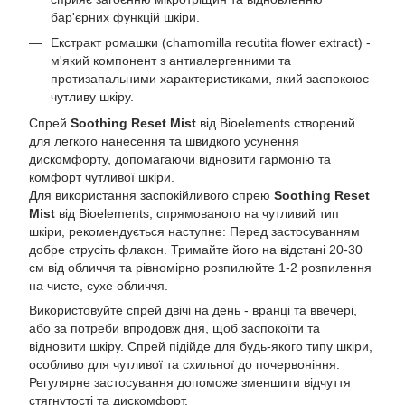
бар'єрних функцій шкіри.
Екстракт ромашки (chamomilla recutita flower extract) -
м'який компонент з антиалергенними та
протизапальними характеристиками, який заспокоює
чутливу шкіру.
Спрей
Soothing Reset Mist
від Bioelements створений
для легкого нанесення та швидкого усунення
дискомфорту, допомагаючи відновити гармонію та
комфорт чутливої шкіри.
Для використання заспокійливого спрею
Soothing Reset
Mist
від Bioelements, спрямованого на чутливий тип
шкіри, рекомендується наступне: Перед застосуванням
добре струсіть флакон. Тримайте його на відстані 20-30
см від обличчя та рівномірно розпилюйте 1-2 розпилення
на чисте, сухе обличчя.
Використовуйте спрей двічі на день - вранці та ввечері,
або за потреби впродовж дня, щоб заспокоїти та
відновити шкіру. Спрей підійде для будь-якого типу шкіри,
особливо для чутливої та схильної до почервоніння.
Регулярне застосування допоможе зменшити відчуття
стягнутості та дискомфорт.