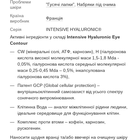
Проблеми
"Гусячі лапки"
,
Набряки під очима
шкіри
Країна
Франція
виробник
Серія
INTENSIVE HYALURONIC®
Активні інгредієнти у складі
Intensive Hyaluronic Eye
Contour
CW (мінеральні солі, АТФ, карнозин), H (гіалуронова
кислота високої молекулярної маси 1,5-1,8 Мda -
0,05%, гіалуронова кислота середньої молекулярної
маси 0,25-0,45 Мda – 0,5%, інкапсулована
гіалуронова кислота 3%),
Патент GCP (Global cellular protection) –
внутрішньоклітинний самозахист від усього спектру
сонячного випромінювання.
Клітинна Вода — аналог міжклітинної рідини людини,
ідеальне середовище для функціонування клітин.
Комплекс проти втоми – кофеїн, карнозин,
рускогенин.
Наносити щодня вранці та/або ввечері на очищену шкіру