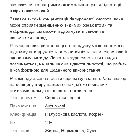
зволоження та підтримки оптимального рівня гідратації
шкіри навколо очей.
Завдяки високій концентрації гіалуронової кислоти, вона
може сприяти зменшенню видимих ознак втоми та
набряків, допомагаючи підтримувати свіжий та
відпочилий вигляд.
Регулярне використання цього продукту може допомогти
підтримувати пружність та еластичність шкіри, сприяючи її
здоровому вигляду. Легка текстура сироватки швидко
поглинається, не залишаючи відчуття липкості, що робить
її комфортною для щоденного використання.
Рекомендується наносити сироватку вранці та/або ввечері
на очищену шкіру навколо очей, м'яко вбиваючи
кінчиками пальців до повного поглинання.
Тип продукту
Сироватки під очі
Призначення
Антивікові
Класифікація
Гіалуронова кислота
,
Кофеїн
Вік
18+
Тип шкіри
Жирна
,
Нормальна
,
Суха