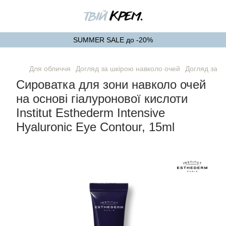
SUMMER SALE до -20%
Для обличчя
Догляд за шкірою навколо очей
Догляд за ш
Сироватка для зони навколо очей
на основі гіалуронової кислоти
Institut Esthederm Intensive
Hyaluronic Eye Contour, 15ml