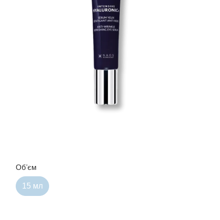
Обʼєм
15 мл