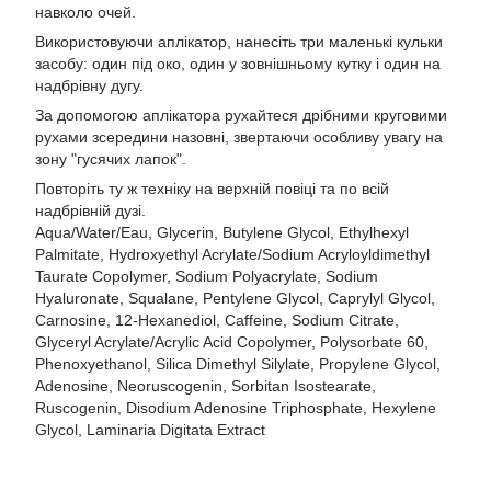
навколо очей.
Використовуючи аплікатор, нанесіть три маленькі кульки
засобу: один під око, один у зовнішньому кутку і один на
надбрівну дугу.
За допомогою аплікатора рухайтеся дрібними круговими
рухами зсередини назовні, звертаючи особливу увагу на
зону "гусячих лапок".
Повторіть ту ж техніку на верхній повіці та по всій
надбрівній дузі.
Aqua/Water/Eau, Glycerin, Butylene Glycol, Ethylhexyl
Palmitate, Hydroxyethyl Acrylate/Sodium Acryloyldimethyl
Taurate Copolymer, Sodium Polyacrylate, Sodium
Hyaluronate, Squalane, Pentylene Glycol, Caprylyl Glycol,
Carnosine, 12-Hexanediol, Caffeine, Sodium Citrate,
Glyceryl Acrylate/Acrylic Acid Copolymer, Polysorbate 60,
Phenoxyethanol, Silica Dimethyl Silylate, Propylene Glycol,
Adenosine, Neoruscogenin, Sorbitan Isostearate,
Ruscogenin, Disodium Adenosine Triphosphate, Hexylene
Glycol, Laminaria Digitata Extract