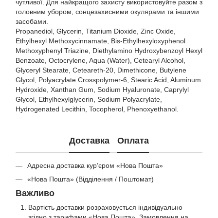
чутливої. Для найкращого захисту використовуйте разом з
головним убором, сонцезахисними окулярами та іншими
засобами.
Propanediol, Glycerin, Titanium Dioxide, Zinc Oxide,
Ethylhexyl Methoxycinnamate, Bis-Ethylhexyloxyphenol
Methoxyphenyl Triazine, Diethylamino Hydroxybenzoyl Hexyl
Benzoate, Octocrylene, Aqua (Water), Cetearyl Alcohol,
Glyceryl Stearate, Ceteareth-20, Dimethicone, Butylene
Glycol, Polyacrylate Crosspolymer-6, Stearic Acid, Aluminum
Hydroxide, Xanthan Gum, Sodium Hyaluronate, Caprylyl
Glycol, Ethylhexylglycerin, Sodium Polyacrylate,
Hydrogenated Lecithin, Tocopherol, Phenoxyethanol.
Доставка
Оплата
Адресна доставка кур’єром «Нова Пошта»
«Нова Пошта» (Відділення / Поштомат)
Важливо
Вартість доставки розраховується індивідуально
згідно з тарифами «Нова Пошта». Замовлення на