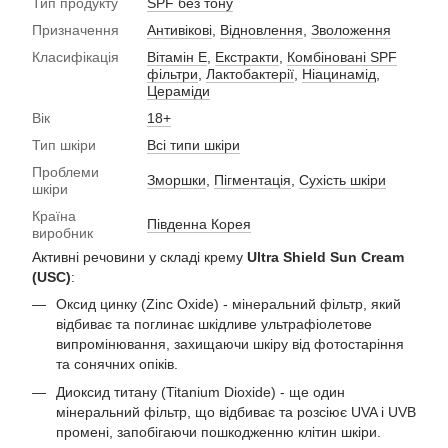
Тип продукту
SPF без тону
Призначення
Антивікові
,
Відновлення
,
Зволоження
Класифікація
Вітамін Е
,
Екстракти
,
Комбіновані SPF
фільтри
,
Лактобактерії
,
Ніацинамід
,
Цераміди
Вік
18+
Тип шкіри
Всі типи шкіри
Проблеми
Зморшки
,
Пігментація
,
Сухість шкіри
шкіри
Країна
Південна Корея
виробник
Активні речовини у складі крему
Ultra Shield Sun Cream
(USC)
:
Оксид цинку (Zinc Oxide) - мінеральний фільтр, який
відбиває та поглинає шкідливе ультрафіолетове
випромінювання, захищаючи шкіру від фотостаріння
та сонячних опіків.
Диоксид титану (Titanium Dioxide) - ще один
мінеральний фільтр, що відбиває та розсіює UVA і UVB
промені, запобігаючи пошкодженню клітин шкіри.