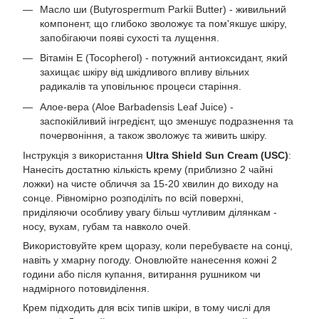
Масло ши (Butyrospermum Parkii Butter) - живильний
компонент, що глибоко зволожує та пом'якшує шкіру,
запобігаючи появі сухості та лущення.
Вітамін Е (Tocopherol) - потужний антиоксидант, який
захищає шкіру від шкідливого впливу вільних
радикалів та уповільнює процеси старіння.
Алое-вера (Aloe Barbadensis Leaf Juice) -
заспокійливий інгредієнт, що зменшує подразнення та
почервоніння, а також зволожує та живить шкіру.
Інструкція з використання
Ultra Shield Sun Cream (USC)
:
Нанесіть достатню кількість крему (приблизно 2 чайні
ложки) на чисте обличчя за 15-20 хвилин до виходу на
сонце. Рівномірно розподіліть по всій поверхні,
приділяючи особливу увагу більш чутливим ділянкам -
носу, вухам, губам та навколо очей.
Використовуйте крем щоразу, коли перебуваєте на сонці,
навіть у хмарну погоду. Оновлюйте нанесення кожні 2
години або після купання, витирання рушником чи
надмірного потовиділення.
Крем підходить для всіх типів шкіри, в тому числі для