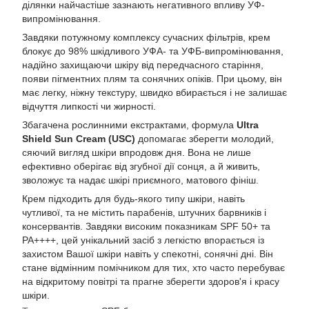
ділянки найчастіше зазнають негативного впливу УФ-
випромінювання.
Завдяки потужному комплексу сучасних фільтрів, крем
блокує до 98% шкідливого УФА- та УФБ-випромінювання,
надійно захищаючи шкіру від передчасного старіння,
появи пігментних плям та сонячних опіків. При цьому, він
має легку, ніжну текстуру, швидко вбирається і не залишає
відчуття липкості чи жирності.
Збагачена рослинними екстрактами, формула
Ultra
Shield Sun Cream (USC)
допомагає зберегти молодий,
сяючий вигляд шкіри впродовж дня. Вона не лише
ефективно оберігає від згубної дії сонця, а й живить,
зволожує та надає шкірі приємного, матового фініш.
Крем підходить для будь-якого типу шкіри, навіть
чутливої, та не містить парабенів, штучних барвників і
консервантів. Завдяки високим показникам SPF 50+ та
РА++++, цей унікальний засіб з легкістю впорається із
захистом Вашої шкіри навіть у спекотні, сонячні дні. Він
стане відмінним помічником для тих, хто часто перебуває
на відкритому повітрі та прагне зберегти здоров'я і красу
шкіри.