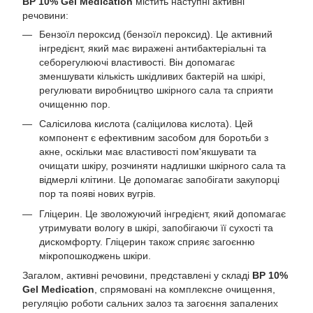
BP 10% Gel Medication
містить наступні активні
речовини:
Бензоїл пероксид (бензоїл пероксид). Це активний
інгредієнт, який має виражені антибактеріальні та
себорегулюючі властивості. Він допомагає
зменшувати кількість шкідливих бактерій на шкірі,
регулювати виробництво шкірного сала та сприяти
очищенню пор.
Салісилова кислота (саліцилова кислота). Цей
компонент є ефективним засобом для боротьби з
акне, оскільки має властивості пом'якшувати та
очищати шкіру, розчиняти надлишки шкірного сала та
відмерлі клітини. Це допомагає запобігати закупорці
пор та появі нових вугрів.
Гліцерин. Це зволожуючий інгредієнт, який допомагає
утримувати вологу в шкірі, запобігаючи її сухості та
дискомфорту. Гліцерин також сприяє загоєнню
мікропошкоджень шкіри.
Загалом, активні речовини, представлені у складі
BP 10%
Gel Medication
, спрямовані на комплексне очищення,
регуляцію роботи сальних залоз та загоєння запалених