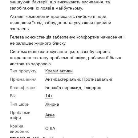
знищуючи бактерії, що викликають висипання, та
запобігаючи їх появі в майбутньому.
Активні компоненти проникають глибоко в пори,
очищаючи їх від забруднень та усуваючи причини
запалень.
Гелева консистенція забезпечує комфортне нанесення і
не залишає жирного блиску.
Систематичне застосування цього засобу сприяє
покращенню стану проблемної шкіри, роблячи її більш
чистою та здоровою.
Тип продукту
Креми активи
Призначення
Антибактеріальні
,
Протизапальні
Класифікація
Бензоїл пероксид
,
Гліцерин
Вік
14+
Тип шкіри
Жирна
Проблеми
Акне
шкіри
Країна
США
виробник