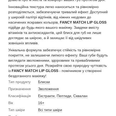
Інноваційна текстура легко наноситься та рівномірно
розподіляється, забезпечуючи тривалий ефект. Доступний
у широкій палітрі відтінків, від ніжних нюдових до
насичених яскравих кольорів,
FANCY MATCH LIP GLOSS
підійде до будь-якого вашого макіяжу. Завдяки вмісту
вітамінів та антиоксидантів, цей блиск для губ не лише
доглядає за шкірою, а й захищає її від шкідливих
зовнішніх впливів.
Унікальна формула забезпечує стійкість та рівномірне
покриття, не залишаючи липкого ефекту. Ваші губи будуть
виглядати зволоженими, здоровими та привабливими
протягом усього дня. Розкрийте свою природну чуттєвість
із
FANCY MATCH LIP GLOSS
- помічником у створенні
бездоганного макіяжу!
Тип продукту
Блиски
Призначення
Зволоження
Класифікація
Екстракти
,
Пептиди
,
Сквалан
Вік
16+
Тип шкіри
Всі типи шкіри