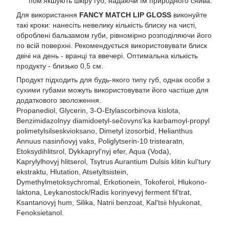
пом'якшують шкіру губ, надаючи їм природного сяйва.
Для використання
FANCY MATCH LIP GLOSS
виконуйте
такі кроки: нанесіть невелику кількість блиску на чисті,
оброблені бальзамом губи, рівномірно розподіляючи його
по всій поверхні. Рекомендується використовувати блиск
двічі на день - вранці та ввечері. Оптимальна кількість
продукту - близько 0,5 см.
Продукт підходить для будь-якого типу губ, однак особи з
сухими губами можуть використовувати його частіше для
додаткового зволоження.
Propanediol, Glycerin, 3-O-Etylascorbinova kislota,
Benzimidazolnyy diamidoetyl-sečovyns'ka karbamoyl-propyl
polimetylsilseskvioksano, Dimetyl izosorbid, Helianthus
Annuus nasinňovyj vaks, Poliglytserin-10 tristearatn,
Etoksydihlitsrol, Dykkaprylʹnyj efer, Aqua (Voda),
Kaprylylhovyj hlitserol, Tsytrus Aurantium Dulsis klitin kulʹtury
ekstraktu, Hlutation, Atsetyltsistein,
Dymethylmetoksychromal, Erkotionein, Tokoferol, Hlukono-
laktona, Leykanostock/Radis korinyevyj ferment filʹtrat,
Ksantanovyj hum, Silika, Natrii benzoat, Kalʹtsii hlyukonat,
Fenoksietanol.