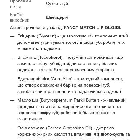
Проблеми
Сухість губ
шкіри
Країна
Швейцарія
виробник
Активні речовини у складі
FANCY MATCH LIP GLOSS:
Гліцерин (Glycerin) - це зволожуючий компонент, який
допомагає утримувати вологу в шкірі губ, роблячи їх
м'якими та гладкими.
Вітамін Е (Tocopherol) - потужний антиоксидант, що
захищає шкіру губ від шкідливого впливу вільних
радикалів та запобігає передчасному старінню.
Бджолиний віск (Cera Alba) - природний компонент,
що створює захисний бар'єр на поверхні губ,
запобігаючи втраті вологи та надаючи їм гладкості.
Масло ши (Butyrospermum Parkii Butter) - живильний
інгредієнт, багатий на жирні кислоти, що живить та
відновлює шкіру губ, роблячи її більш м'якою та
еластичною.
Олія авокадо (Persea Gratissima Oil) - джерело
корисних жирних кислот та вітамінів, які зволожують та