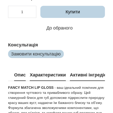
Купити
До обраного
Консультація
Замовити консультацію
Опис
Характеристики
Активні інгредієнт
FANCY MATCH LIP GLOSS
- ваш ідеальний помічник для
створення чуттєвого та привабливого образу. Цей
гламурний блиск для губ допоможе підкреслити природну
красу ваших вуст, надаючи їм бажаного блиску та об'єму.
Формула збагачена зволожуючими компонентами, що
дбають про м'якість та комфорт ваших губ протягом дня.