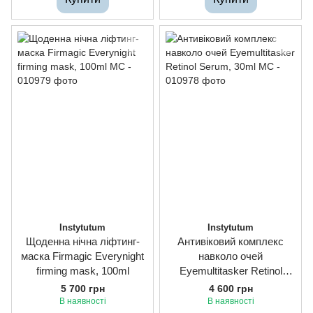
Instytutum
Instytutum
Щоденна нічна ліфтинг-
Антивіковий комплекс
маска Firmagic Everynight
навколо очей
firming mask, 100ml
Eyemultitasker Retinol
Serum, 30ml
5 700 грн
4 600 грн
В наявності
В наявності