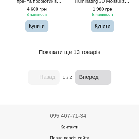
пре- та пробіотиків
Illuminating 3D Moisturizer,
Superbiotic Plant-Based
15ml
4 600 грн
1 980 грн
Ceramide Cream, 50ml
В наявності
В наявності
Купити
Купити
Показати ще 13 товарів
Назад
Вперед
1
з 2
095 407-71-34
Контакти
Повна версія сайту