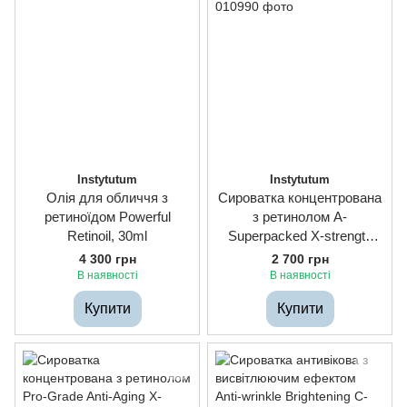
Instytutum
Instytutum
Олія для обличчя з
Сироватка концентрована
ретиноїдом Powerful
з ретинолом A-
Retinoil, 30ml
Superpacked X-strength
Retinol Serum, 10ml
4 300 грн
2 700 грн
В наявності
В наявності
Купити
Купити