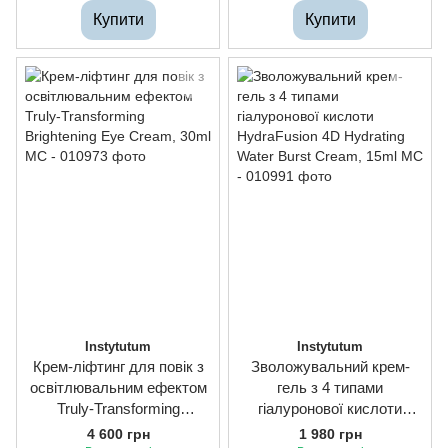
Купити
Купити
Instytutum
Instytutum
Крем-ліфтинг для повік з
Зволожувальний крем-
освітлювальним ефектом
гель з 4 типами
Truly-Transforming
гіалуронової кислоти
Brightening Eye Cream,
HydraFusion 4D Hydrating
4 600 грн
1 980 грн