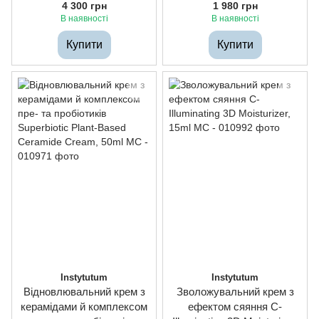
HydraFusion 4D Hydrating
Superbiotic Plant-Based
4 300 грн
1 980 грн
Water Burst Cream, 50ml
Ceramide Cream, 15ml
В наявності
В наявності
Купити
Купити
Instytutum
Instytutum
Відновлювальний крем з
Зволожувальний крем з
керамідами й комплексом
ефектом сяяння C-