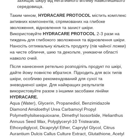
захищає шкіру від негативного впливу навколишнього
середовища.
Таким чином,
HYDRACARE PROTOCOL
містить комплекс
активних компонентів, спрямованих на глибоке
зволоження, відновлення та захист шкіри.
Використовуйте
HYDRACARE PROTOCOL
2-3 рази на
тиждень для глибокого зволоження та відновлення шкіри.
Наносіть оптимальну кількість продукту (пів чайної ложки)
на чисте обличчя, шию та декольте, уникаючи області
навколо очей.
Після нанесення ретельно розподіліть продукт по шкірі,
дайте йому повністю вбратися. Підходить для всіх типів
шкіри, особливо рекомендований для сухої та
зневодненої шкіри. Для найкращих результатів
використовуйте разом з іншими засобами лінійки
HYDRACARE.
Aqua (Water), Glycerin, Propanediol, Benzimidazole
Diamond Amidoethyl Urea Carbamoyl Propyl
Polymethylsilsesquioxane, Dimethyl Isosorbide, Helianthus
Annuus Seed Wax, Polyglyceryl-10 Tristearate,
Ethoxydiglycol, Dicaprylyl Ether, Caprylyl Glycol, Citrus
Aurantium Dulcis Callus Culture Extract, Glutathione, Acetyl