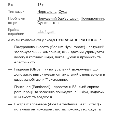
Вік
18+
Тип шкіри
Нормальна
,
Суха
Проблеми
Порушений барʼєр шкіри
,
Почервоніння
,
шкіри
Сухість шкіри
Країна
Швейцарія
виробник
Активні компоненти у складі
HYDRACARE PROTOCOL:
Гіалуронова кислота (Sodium Hyaluronate) - потужний
зволожувальний компонент, який здатний утримувати
вологу в клітинах шкіри, покращуючи її пружність та
еластичність.
Гліцерин (Glycerin) - натуральний зволожувач, що
допомагає підтримувати оптимальний рівень вологи в
шкірі, запобігаючи її висиханню.
Пантенол (Panthenol) - провітамін В5, який сприяє
регенерації та загоєнню пошкодженої шкіри, надаючи
їй м'якості та гладкості.
Екстракт алое-вера (Aloe Barbadensis Leaf Extract) -
потужний антиоксидант, що заспокоює, зволожує та