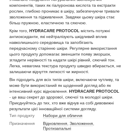
компонентів, таких як гіалуронова кислота та екстракти
рослин, глибоко проникає в шкіру, забезпечуючи тривале
зволоження та підживлення. Завдяки цьому шкіра стає
більш пружною, еластичною та сяючою.
Крім того,
HYDRACARE PROTOCOL
містить потужні
антиоксиданти, які нейтралізують шкідливий вплив
навколишнього середовища та запобігають
передчасному старінню шкіри. Регулярне використання
цього продукту допомагає зменшити появу зморшок,
згладити нерівності та надати шкірі рівний, сяючий тон.
Легка, невагома текстура продукту швидко вбирається, не
залишаючи відчуття липкості чи жирності.
Він підходить для всіх типів шкіри, включаючи чутливу, та
може бути використаний як щоденний догляд або як
інтенсивний курс відновлення.
HYDRACARE PROTOCOL
- це ваш секрет до здорової, сяючої та молодої шкіри.
Приєднуйтесь до тих, хто вже відчув на собі дивовижні
результати цієї інноваційної системи догляду.
Тип продукту
Набори для обличчя
Призначення
Відновлення
,
Зволоження
,
Протизапальні