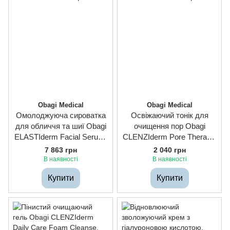
Obagi Medical
Obagi Medical
Омолоджуюча сироватка
Освіжаючий тонік для
для обличчя та шиї Obagi
очищення пор Obagi
ELASTIderm Facial Serum,
CLENZIderm Pore Therapy,
30ml
148ml
7 863 грн
2 040 грн
В наявності
В наявності
Купити
Купити