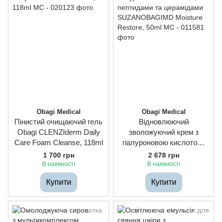
Obagi Medical
Obagi Medical
Пінистий очищаючий гель
Відновлюючий
Obagi CLENZIderm Daily
зволожуючий крем з
Care Foam Cleanse, 118ml
гіалуроновою кислотою,
пептидами та церамідами
1 700 грн
2 678 грн
SUZANOBAGIMD Moisture
В наявності
В наявності
Restore, 50ml
Купити
Купити