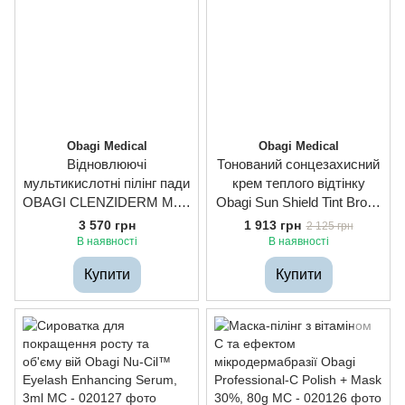
Obagi Medical
Obagi Medical
Відновлюючі
Тонований сонцезахисний
мультикислотні пілінг пади
крем теплого відтінку
OBAGI CLENZIDERM M.D.
Obagi Sun Shield Tint Broad
Resurfacing Multi-Acid Peel
Spectrum SPF 50 Warm,
3 570 грн
1 913 грн
2 125 грн
Pads, 30pcs
85g
В наявності
В наявності
Купити
Купити