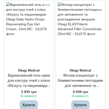
Obagi Medical
Obagi Medical
Відновлюючий гель-крем
Філлер-концентрат з
для контуру очей з олією
біоміметичними пептидами
гібіскусу та ніацинамідом
для заповнення та
Obagi Daily Hydro-Drops
розгладження зморшок
2 933 грн
4 038 грн
Rejuvenating Eye Gel
Obagi ELASTIderm
В наявності
В наявності
Cream, 15ml
Advanced Filler
Купити
Купити
Concentrate, 20ml