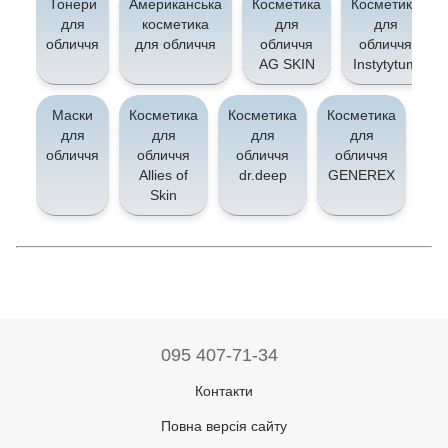
Тонери
Американська
Косметика
Косметика
для
косметика
для
для
обличчя
для обличчя
обличчя
обличчя
AG SKIN
Instytytum
Маски
Косметика
Косметика
Косметика
Ко
для
для
для
для
обличчя
обличчя
обличчя
обличчя
о
Allies of
dr.deep
GENEREX
Skin
095 407-71-34
Контакти
Повна версія сайту