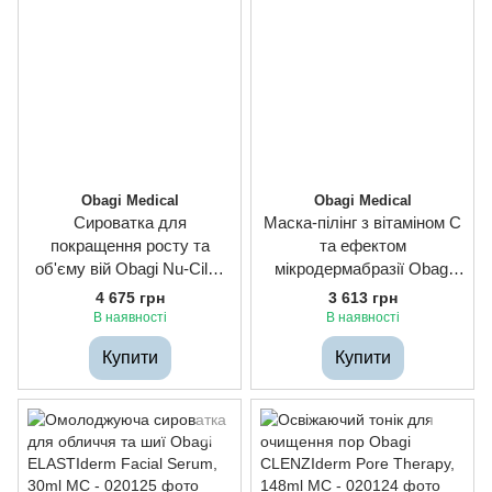
Obagi Medical
Obagi Medical
Сироватка для
Маска-пілінг з вітаміном С
покращення росту та
та ефектом
об'єму вій Obagi Nu-Cil™
мікродермабразії Obagi
Eyelash Enhancing Serum,
Professional-C Polish +
4 675 грн
3 613 грн
3ml
Mask 30%, 80g
В наявності
В наявності
Купити
Купити