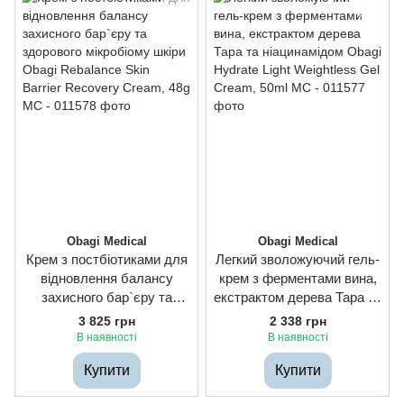
Obagi Medical
Obagi Medical
Крем з постбіотиками для
Легкий зволожуючий гель-
відновлення балансу
крем з ферментами вина,
захисного бар`єру та
екстрактом дерева Тара та
здорового мікробіому
ніацинамідом Obagi
3 825 грн
2 338 грн
шкіри Obagi Rebalance
Hydrate Light Weightless
В наявності
В наявності
Skin Barrier Recovery
Gel Cream, 50ml
Купити
Купити
Cream, 48g