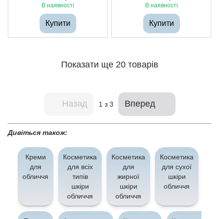
В наявності
В наявності
Купити
Купити
Показати ще 20 товарів
Назад
Вперед
1
з 3
Дивіться також:
Креми
Косметика
Косметика
Косметика
Іс
для
для всіх
для
для сухої
ко
обличчя
типів
жирної
шкіри
шкіри
шкіри
обличчя
о
обличчя
обличчя