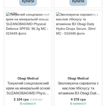
Купити
Купити
Moisturizer, 50ml
Obagi Medical
Obagi Medical
Тонуючий сонцезахисний
Зволожуюча сироватка з
крем на мінеральній основі
маслом гібіскусу та
SUZANOBAGIMD Physical
вітаміном В3 Obagi Daily
Defence SPF50, 96.3g
Hydro-Drops Serum, 30ml
2 104 грн
4 378 грн
2 338 грн
В наявності
В наявності