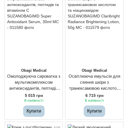
Obagi Medical
Obagi Medical
Омолоджуюча сироватка з
Освітлююча емульсія для
мультикомплексом
сяяння шкіри з
антиоксидантів, пептидів
транексамовою кислотою
та вітаміном С
та ніацинамідом
5 015 грн
6 715 грн
SUZANOBAGIMD Super
SUZANOBAGIMD
В наявності
В наявності
Antioxidant Serum, 30ml
Claribright Radiance
Купити
Купити
Brightening Lotion, 50g