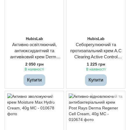
HubisLab
HubisLab
Активно освітлюючий,
Себорегулюючий та
антиоксидантний та
протизапальний крем A.C
антивіковий крем Derma
Clearing Active Control
Max Brightening Cream,
Cream, 40g
2 050 грн
1 225 грн
40g
В наявності
В наявності
Купити
Купити