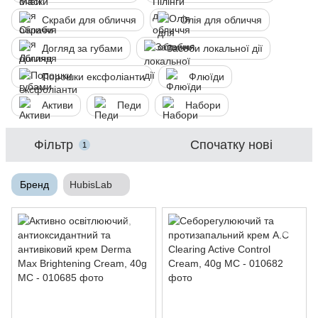
Скраби для обличчя
Олія для обличчя
Догляд за губами
Засоби локальної дії
Порошки ексфоліанти
Флюїди
Активи
Педи
Набори
Фільтр
Спочатку нові
1
Бренд
HubisLab