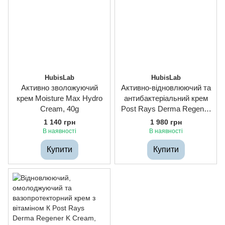
HubisLab
HubisLab
Активно зволожуючий
Активно-відновлюючий та
крем Moisture Max Hydro
антибактеріальний крем
Cream, 40g
Post Rays Derma Regener
Cell Cream, 40g
1 140 грн
1 980 грн
В наявності
В наявності
Купити
Купити