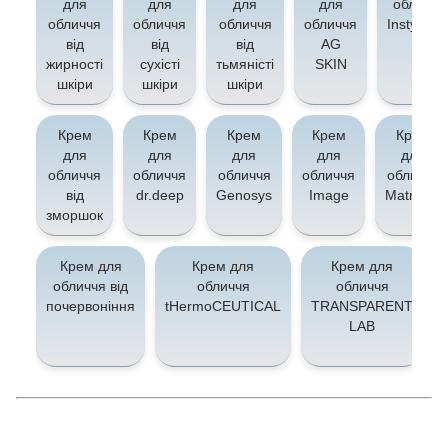
для
для
для
для
обличчя
обличчя
обличчя
обличчя
обличчя
Instytytu
від
від
від
AG
жирності
сухісті
тьмяністі
SKIN
шкіри
шкіри
шкіри
Крем
Крем
Крем
Крем
Крем
для
для
для
для
для
обличчя
обличчя
обличчя
обличчя
обличчя
від
dr.deep
Genosys
Image
Matrigen
зморшок
Крем для
Крем для
Крем для
обличчя від
обличчя
обличчя
почервоніння
tHermoCEUTICAL
TRANSPARENT
LAB