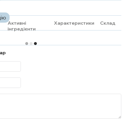
цію
Активні
Характеристики
Склад
інгредієнти
тар