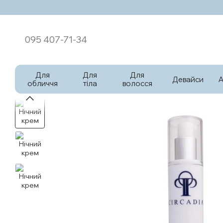
Перейти к основному контенту
095 407-71-34
Для
Для
Для
Девайси
обличчя
тіла
волосся