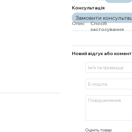
Консультація
Замовити консульта
Опис
Спосіб
застосування
Новий відгук або комен
Оцініть товар