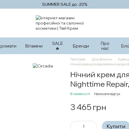
SUMMER SALE до -20%
SALE
Про
Аромати
Вітаміни
Бренди
Бло
🔥
нас
Твій Крем
Для обличчя
Крем д
Нічний крем для відновлення шкіри об
Нічний крем дл
Nighttime Repair
В наявності
Написати відгук
3 465 грн
Купити