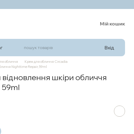
Мій кошик
Вхід
г
ля обличчя
Крем для обличчя Circadia
личчя Nighttime Repair, 59ml
я відновлення шкіри обличчя
, 59ml