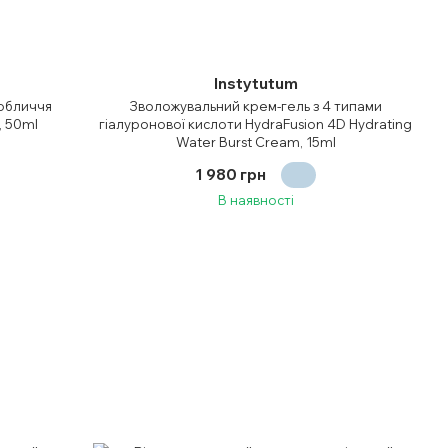
Instytutum
 обличчя
Зволожувальний крем-гель з 4 типами
, 50ml
гіалуронової кислоти HydraFusion 4D Hydrating
Water Burst Cream, 15ml
1 980 грн
В наявності