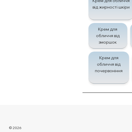
Крем для обличчя
від жирності шкіри
Крем для
обличчя від
зморшок
Крем для
обличчя від
почервоніння
© 2026