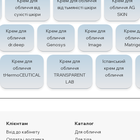
Крем для
Крем для обличчя
Крем для
обличчя від
від тьмяністі шкіри
обличчя AG
сухісті шкіри
SKIN
Крем для
Крем для
Крем для
Крем д
обличчя
обличчя
обличчя
облич
dr.deep
Genosys
Image
Matrig
Крем для
Крем для
Іспанський
обличчя
обличчя
крем для
tHermoCEUTICAL
TRANSPARENT
обличчя
LAB
Клієнтам
Каталог
Вхід до кабінету
Для обличчя
Оплата і доставка
Для тіла