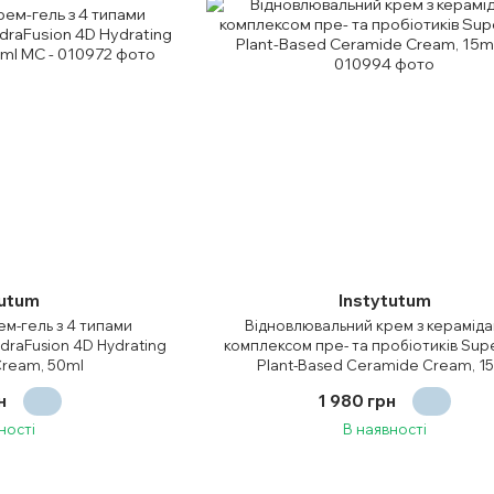
tutum
Instytutum
м-гель з 4 типами
Відновлювальний крем з кераміда
draFusion 4D Hydrating
комплексом пре- та пробіотиків Supe
Cream, 50ml
Plant-Based Ceramide Cream, 1
н
1 980 грн
ності
В наявності