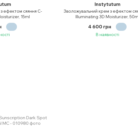
tutum
Instytutum
з ефектом сяяння C-
Зволожувальний крем з ефектом сяя
oisturizer, 15ml
Illuminating 3D Moisturizer, 50m
н
4 600 грн
ності
В наявності