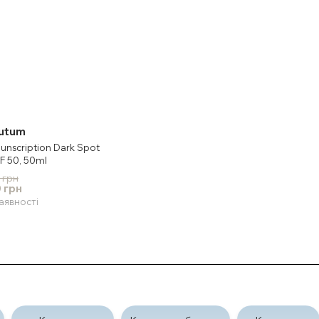
tutum
nscription Dark Spot
F 50, 50ml
 грн
 грн
аявності