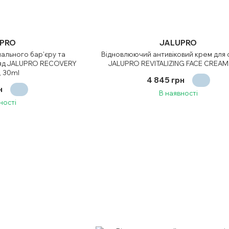
PRO
JALUPRO
ального бар'єру та
Відновлюючий антивіковий крем для
ляд JALUPRO RECOVERY
JALUPRO REVITALIZING FACE CREAM
 30ml
4 845 грн
н
В наявності
ності