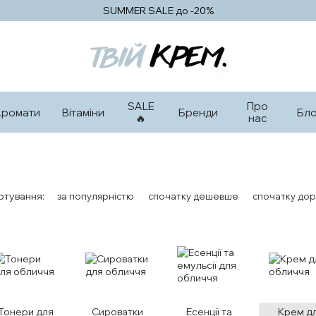
SUMMER SALE до -20%
SALE
Про
Аромати
Вітаміни
Бренди
Бло
🔥
нас
ртування:
за популярністю
спочатку дешевше
спочатку дор
Тонери для
Сироватки
Есенції та
Крем д