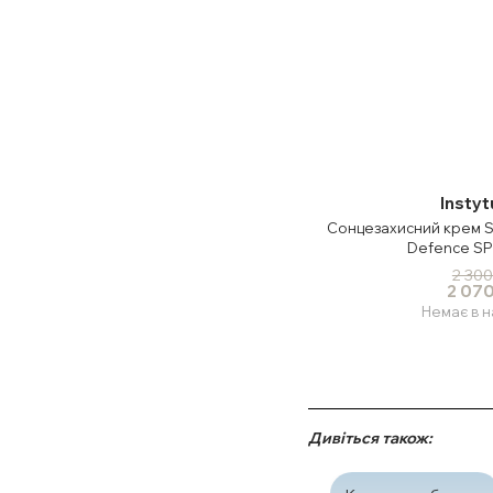
Insty
Сонцезахисний крем Su
Defence SP
2 300
2 070
Немає в н
Дивіться також: