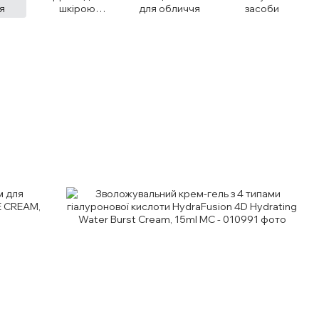
я
шкірою
для обличчя
засоби
навколо очей