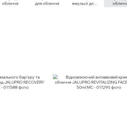
обличчя
для обличчя
емульсії для
обличч
обличчя