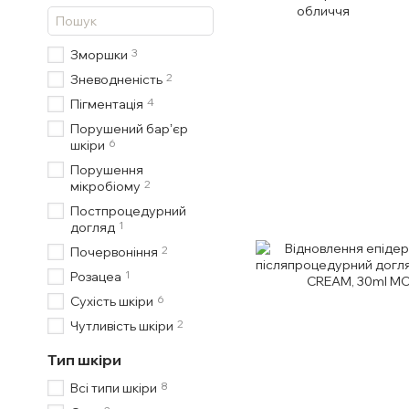
обличчя
3
Зморшки
2
Зневодненість
4
Пігментація
Порушений барʼєр
6
шкіри
Порушення
2
мікробіому
Постпроцедурний
1
догляд
2
Почервоніння
1
Розацеа
6
Сухість шкіри
2
Чутливість шкіри
Тип шкіри
8
Всі типи шкіри