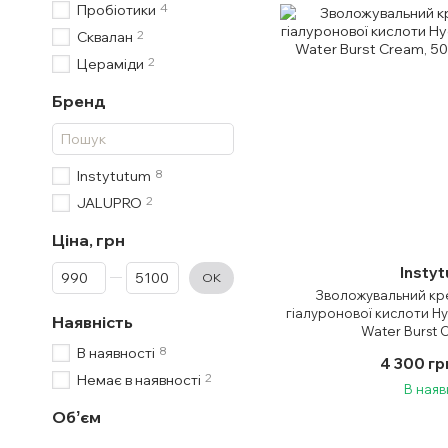
4
Пробіотики
2
Сквалан
2
Цераміди
Бренд
8
Instytutum
2
JALUPRO
Ціна, грн
От Ціна, грн
До Ціна, грн
Insty
ОК
Зволожувальний кре
гіалуронової кислоти Hy
Наявність
Water Burst 
8
В наявності
4 300 гр
2
Немає в наявності
В наяв
Обʼєм