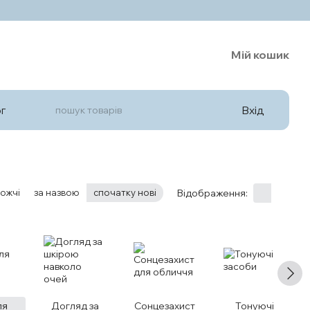
Мій кошик
Вхід
г
ожчі
за назвою
спочатку нові
Відображення:
ля
Догляд за
Сонцезахист
Тонуючі