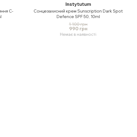
Instytutum
ння C-
Сонцезахисний крем Sunscription Dark Spot
l
Defence SPF 50, 10ml
1 100 грн
990 грн
Немає в наявності