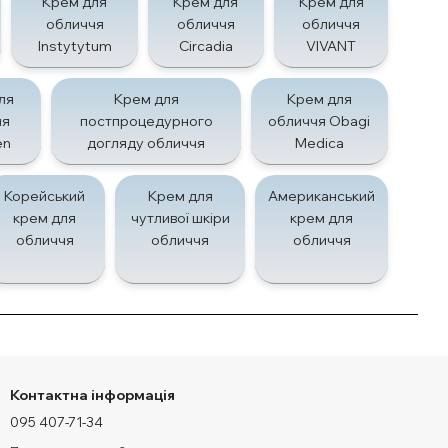
Крем для
Крем для
Крем для
обличчя
обличчя
обличчя
Instytytum
Circadia
VIVANT
ля
Крем для
Крем для
чя
постпроцедурного
обличчя Obagi
en
догляду обличчя
Medica
Корейський
Крем для
Американський
крем для
чутливої шкіри
крем для
обличчя
обличчя
обличчя
Контактна інформація
095 407-71-34