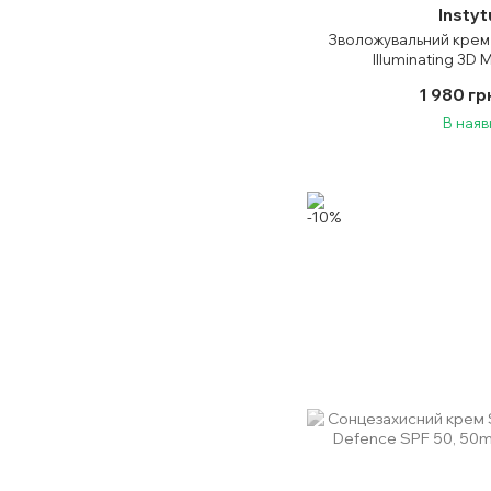
Insty
Зволожувальний крем 
Illuminating 3D M
1 980 гр
В наяв