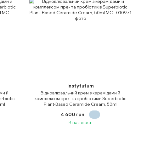
Instytutum
ми й
Відновлювальний крем з керамідами й
rbiotic
комплексом пре- та пробіотиків Superbiotic
5ml
Plant-Based Ceramide Cream, 50ml
4 600 грн
В наявності