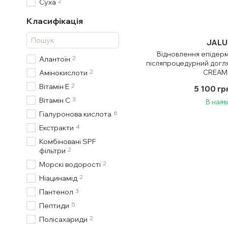
2
Суха
Класифікація
JALU
Відновлення епідерм
2
Алантоїн
післяпроцедурний дог
2
CREAM,
Амінокислоти
2
Вітамін Е
5 100 гр
3
Вітамін С
В наяв
6
Гіалуронова кислота
4
Екстракти
Комбіновані SPF
2
фільтри
2
Морскі водорості
2
Ніацинамід
3
Пантенол
5
Пептиди
2
Полісахариди