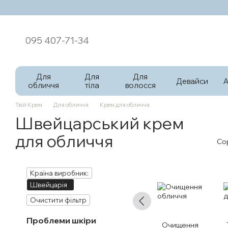
Перейти к основному контенту
095 407-71-34
Для
Для
Для
Девайси
обличчя
тіла
волосся
Твій Крем
Для обличчя
Крем для обличчя
Швейцарський крем
для обличчя
Со
Країна виробник:
Швейцарія
Очистити фільтр
Проблеми шкіри
Очищення