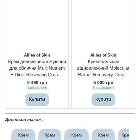
Allies of Skin
Allies of Skin
Крем денний зволожуючий
Крем-бальзам
для обличчя Multi Nutrient
відновлюючий Molecular
+ Dioic Renewing Cream,
Barrier Recovery Cream
50ml
Balm, 48ml
5 490 грн
5 000 грн
В наявності
В наявності
Купити
Купити
Дивіться також:
Крем
Крем
Крем
Крем
Крем дл