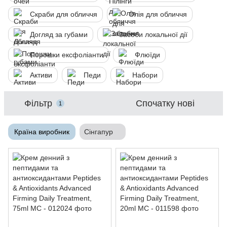
Скраби для обличчя
Олія для обличчя
Догляд за губами
Засоби локальної дії
Порошки ексфоліанти
Флюїди
Активи
Педи
Набори
Фільтр
Спочатку нові
1
Країна виробник
Сінгапур