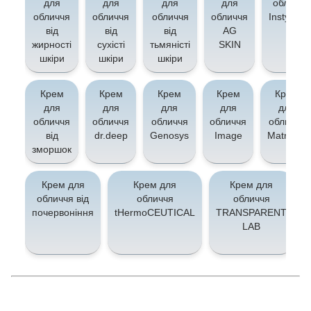
для
для
для
для
обличчя
обличчя
обличчя
обличчя
обличчя
Instytytu
від
від
від
AG
жирності
сухісті
тьмяністі
SKIN
шкіри
шкіри
шкіри
Крем
Крем
Крем
Крем
Крем
для
для
для
для
для
обличчя
обличчя
обличчя
обличчя
обличчя
від
dr.deep
Genosys
Image
Matrigen
зморшок
Крем для
Крем для
Крем для
обличчя від
обличчя
обличчя
почервоніння
tHermoCEUTICAL
TRANSPARENT
LAB