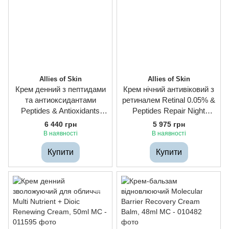
Allies of Skin
Allies of Skin
Крем денний з пептидами
Крем нічний антивіковий з
та антиоксидантами
ретиналем Retinal 0.05% &
Peptides & Antioxidants
Peptides Repair Night
Advanced Firming Daily
Cream, 48ml
6 440 грн
5 975 грн
Treatment, 48ml
В наявності
В наявності
Купити
Купити